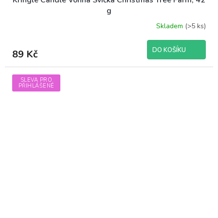
Kringle Candle Vonná Svíčka Christmas Tree Farm, 42
g
Skladem
(>5 ks)
DO KOŠÍKU
89 Kč
SLEVA PRO
PŘIHLÁŠENÉ