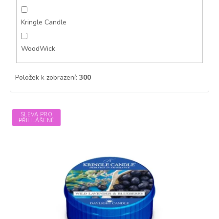
Kringle Candle
WoodWick
Položek k zobrazení:
300
V
SLEVA PRO
ý
PŘIHLÁŠENÉ
p
i
s
p
r
o
d
u
k