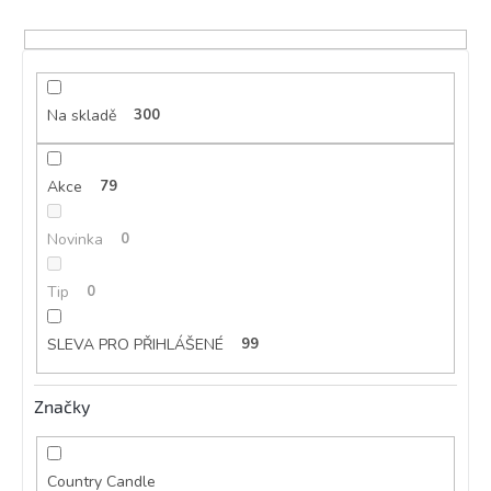
u
k
t
ů
Na skladě
300
Akce
79
Novinka
0
Tip
0
SLEVA PRO PŘIHLÁŠENÉ
99
Značky
Country Candle