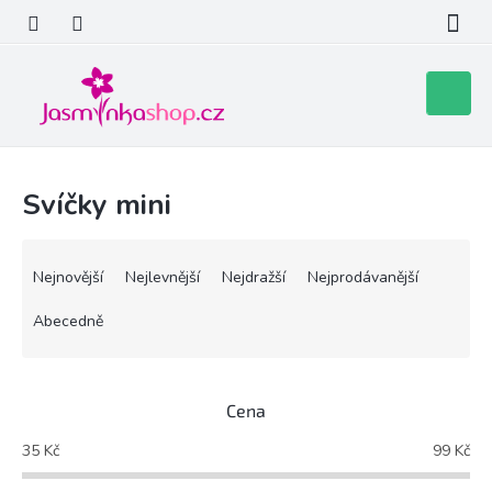
Přejít
na
obsah
Nákupní
košík
Svíčky mini
Ř
a
Nejnovější
Nejlevnější
Nejdražší
Nejprodávanější
z
e
Abecedně
n
í
p
Cena
r
o
35
Kč
99
Kč
d