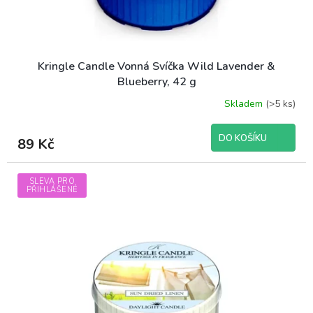
t
ů
Kringle Candle Vonná Svíčka Wild Lavender &
Blueberry, 42 g
Skladem
(>5 ks)
DO KOŠÍKU
89 Kč
SLEVA PRO
PŘIHLÁŠENÉ