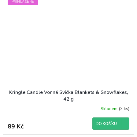
PŘIHLÁŠENÉ
Kringle Candle Vonná Svíčka Blankets & Snowflakes,
42 g
Skladem
(3 ks)
DO KOŠÍKU
89 Kč