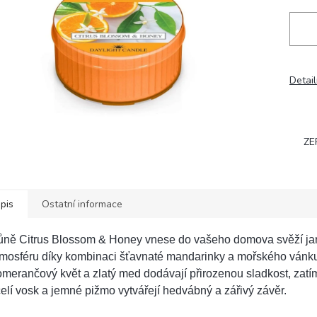
Detail
ZE
pis
Ostatní informace
ůně Citrus Blossom & Honey vnese do vašeho domova svěží jar
mosféru díky kombinaci šťavnaté mandarinky a mořského vánku.
merančový květ a zlatý med dodávají přirozenou sladkost, zatí
elí vosk a jemné pižmo vytvářejí hedvábný a zářivý závěr.