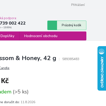
 osobních údajů
Formulář pro odstoupení od smlouvy
Přihlášení
cká podpora:
739 002 422
Nákupní
Prázdný košík
košík
Doplňky
Hodnocení obchodu
ossom & Honey, 42 g
589385483
 Candle
 Kč
á
ladem
(>5 ks)
e doručit do:
11.8.2026