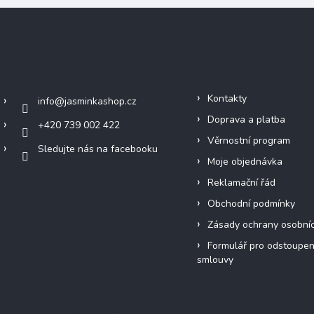
Kontakt
Informace pro vás
Kontakty
info
@
jasminkashop.cz
Doprava a platba
+420 739 002 422
Věrnostní program
Sledujte nás na facebooku
Moje objednávka
Reklamační řád
Obchodní podmínky
Zásady ochrany osobní
Formulář pro odstoupen
smlouvy
Přijímáme online platby
Instagram