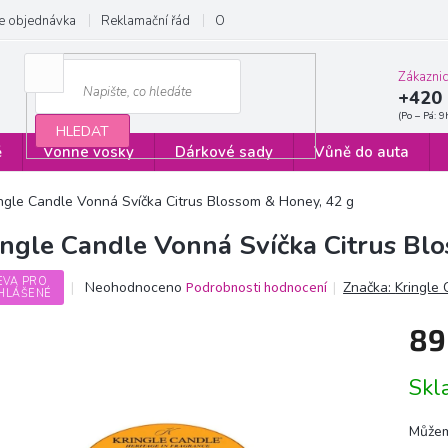
e objednávka
Reklamační řád
Obchodní podmínky
Zásady ochrany
Zákazni
+420 
HLEDAT
ě
Vonné vosky
Dárkové sady
Vůně do auta
ingle Candle Vonná Svíčka Citrus Blossom & Honey, 42 g
ingle Candle Vonná Svíčka Citrus Bl
EVA PRO
Průměrné
Neohodnoceno
Podrobnosti hodnocení
Značka:
Kringle
HLÁŠENÉ
hodnocení
produktu
89
je
0,0
Měrn
z
Sk
cena:
5
hvězdiček.
Můžem