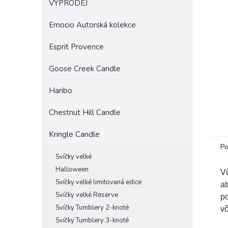
VÝPRODEJ
a
n
Emocio Autorská kolekce
e
l
Esprit Provence
Goose Creek Candle
Haribo
Chestnut Hill Candle
Kringle Candle
Po
Svíčky velké
Halloween
V
Svíčky velké limitovaná edice
at
Svíčky velké Reserve
po
Svíčky Tumblery 2-knoté
vč
Svíčky Tumblery 3-knoté