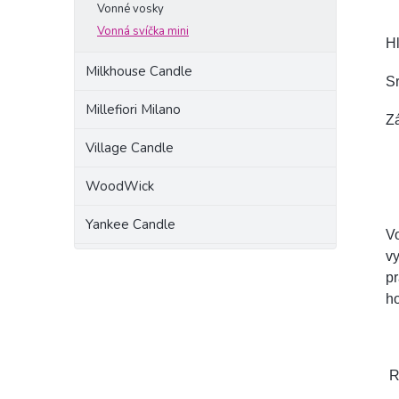
Vonné vosky
Vonná svíčka mini
Hl
Milkhouse Candle
Sr
Millefiori Milano
Zá
Village Candle
WoodWick
Yankee Candle
V
vy
pr
ho
R