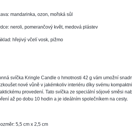
ava: mandarinka, ozon, mořská sůl
dce: neroli, pomerančový květ, medová plástev
klad: hřejivý včelí vosk, pižmo
onná svíčka Kringle Candle o hmotnosti 42 g vám umožní snad
zkoušet nové vůně v jakémkoliv interiéru díky svému kompaktn
aktickému provedení. Tato svíčka ze speciální sójové směsi nabí
ření až po dobu 10 hodin a je ideálním společníkem na cesty.
ozměr: 5,5 cm x 2,5 cm