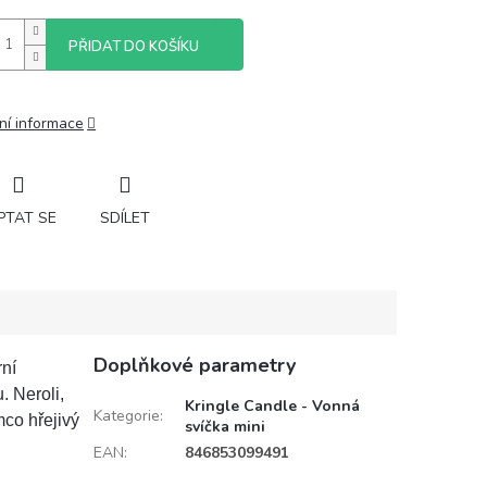
PŘIDAT DO KOŠÍKU
ní informace
PTAT SE
SDÍLET
Doplňkové parametry
ní
 Neroli,
Kringle Candle - Vonná
Kategorie
:
mco hřejivý
svíčka mini
EAN
:
846853099491