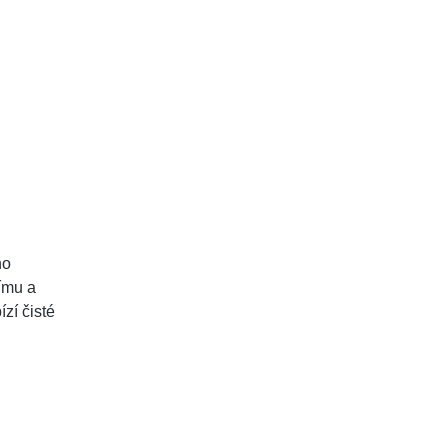
no
ímu a
zí čisté