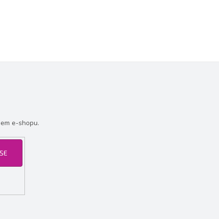
šem e-shopu.
 SE