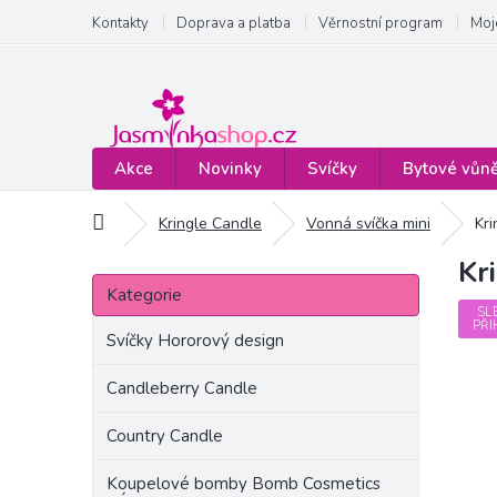
Přejít
Kontakty
Doprava a platba
Věrnostní program
Moj
na
obsah
Akce
Novinky
Svíčky
Bytové vůn
Domů
Kringle Candle
Vonná svíčka mini
Kr
Kr
P
Přeskočit
o
Kategorie
kategorie
s
SL
PŘI
t
Svíčky Hororový design
r
a
Candleberry Candle
n
Country Candle
n
í
Koupelové bomby Bomb Cosmetics
p