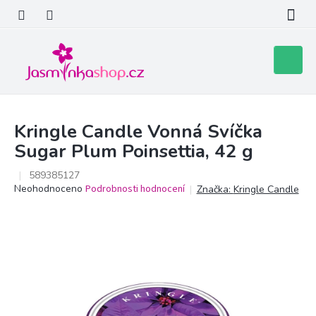
Přejít
na
obsah
Nákupní
košík
Kringle Candle Vonná Svíčka
Sugar Plum Poinsettia, 42 g
589385127
Průměrné
Neohodnoceno
Podrobnosti hodnocení
Značka:
Kringle Candle
hodnocení
produktu
je
0,0
z
5
hvězdiček.