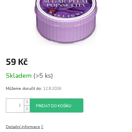
59 Kč
Měrná
Skladem
(>5 ks)
cena:
Můžeme doručit do:
12.8.2026
PŘIDAT DO KOŠÍKU
Detailní informace