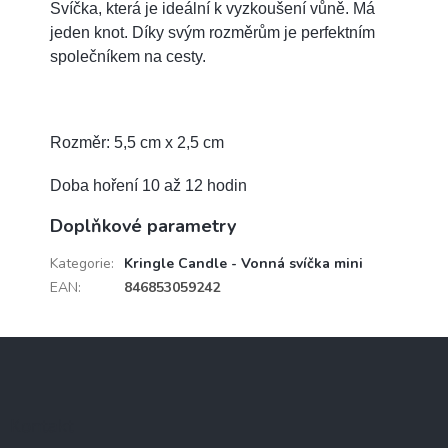
Svíčka, která je ideální k vyzkoušení vůně. Má
jeden knot.
Díky svým rozměrům je perfektním
společníkem na cesty.
Rozměr: 5,5 cm x 2,5 cm
Doba hoření 10 až 12 hodin
Doplňkové parametry
Kategorie
:
Kringle Candle - Vonná svíčka mini
EAN
:
846853059242
Z
á
p
a
Kontakt
t