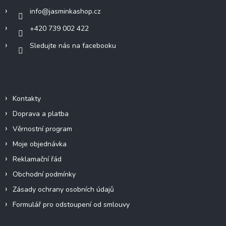
í
info
@
jasminkashop.cz
+420 739 002 422
Sledujte nás na facebooku
Informace pro vás
Kontakty
Doprava a platba
Věrnostní program
Moje objednávka
Reklamační řád
Obchodní podmínky
Zásady ochrany osobních údajů
Formulář pro odstoupení od smlouvy