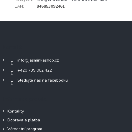
EAN
:
846853092461
Z
á
p
a
Kontakt
t
í
info
@
jasminkashop.cz
+420 739 002 422
Sledujte nás na facebooku
Informace pro vás
Kontakty
Doprava a platba
Věrnostní program