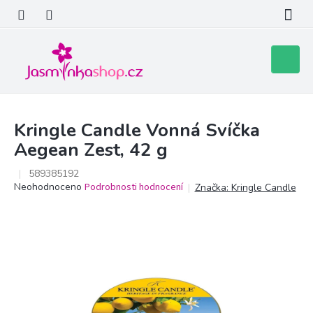
Přejít
na
obsah
Nákupní
košík
Kringle Candle Vonná Svíčka
Aegean Zest, 42 g
589385192
Průměrné
Neohodnoceno
Podrobnosti hodnocení
Značka:
Kringle Candle
hodnocení
produktu
je
0,0
z
5
hvězdiček.