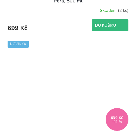
Pera, 500 ml
Skladem
(2 ks)
DO KOŠÍKU
699 Kč
NOVINKA
639 KČ
–11 %