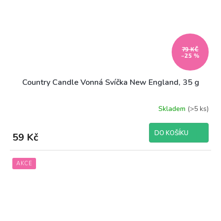
79 KČ
–25 %
Country Candle Vonná Svíčka New England, 35 g
Skladem
(>5 ks)
DO KOŠÍKU
59 Kč
AKCE