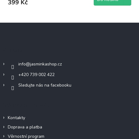
399 Kč
Z
á
p
a
Kontakt
t
í
info
@
jasminkashop.cz
+420 739 002 422
Sledujte nás na facebooku
Informace pro vás
Kontakty
Doprava a platba
Věrnostní program