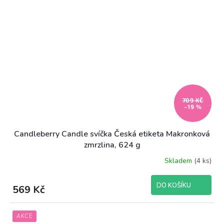
709 KČ
–19 %
Candleberry Candle svíčka Česká etiketa Makronková
zmrzlina, 624 g
Skladem
(4 ks)
DO KOŠÍKU
569 Kč
AKCE