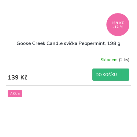
159 KČ
–12 %
Goose Creek Candle svíčka Peppermint, 198 g
Skladem
(2 ks)
DO KOŠÍKU
139 Kč
AKCE