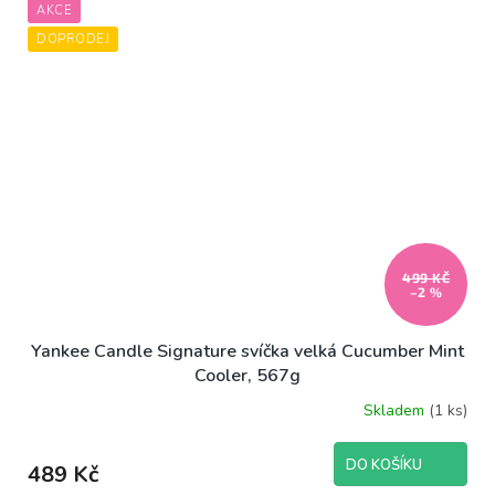
AKCE
DOPRODEJ
499 KČ
–2 %
Yankee Candle Signature svíčka velká Cucumber Mint
Cooler, 567g
Skladem
(1 ks)
DO KOŠÍKU
489 Kč