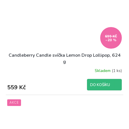
699 KČ
–20 %
Candleberry Candle svíčka Lemon Drop Lollipop, 624
g
Skladem
(1 ks)
DO KOŠÍKU
559 Kč
AKCE