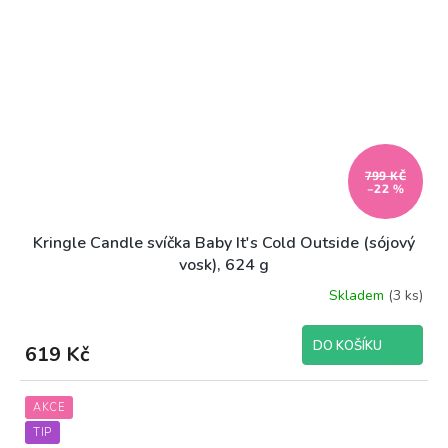
799 KČ
–22 %
Kringle Candle svíčka Baby It's Cold Outside (sójový
vosk), 624 g
Skladem
(3 ks)
DO KOŠÍKU
619 Kč
AKCE
TIP