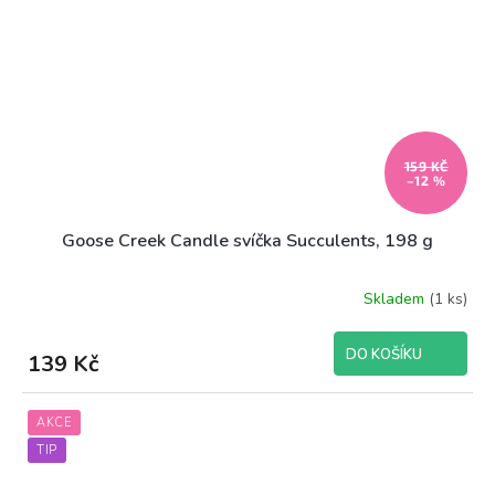
159 KČ
–12 %
Goose Creek Candle svíčka Succulents, 198 g
Skladem
(1 ks)
DO KOŠÍKU
139 Kč
AKCE
TIP