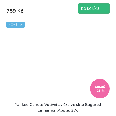
DO KOŠÍKU
759 Kč
NOVINKA
129 KČ
–23 %
Yankee Candle Votivní svíčka ve skle Sugared
Cinnamon Apple, 37g