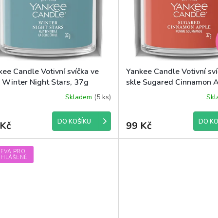
kee Candle Votivní svíčka ve
Yankee Candle Votivní sví
e Winter Night Stars, 37g
skle Sugared Cinnamon A
37g
Skladem
(5 ks)
Sk
DO KOŠÍKU
DO KO
 Kč
99 Kč
LEVA PRO
IHLÁŠENÉ