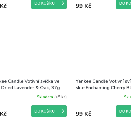
DO KOŠÍKU
DO KO
 Kč
99 Kč
kee Candle Votivní svíčka ve
Yankee Candle Votivní sví
e Dried Lavender & Oak, 37g
skle Enchanting Cherry B
37g
Skladem
(>5 ks)
Sk
DO KOŠÍKU
DO KO
 Kč
99 Kč