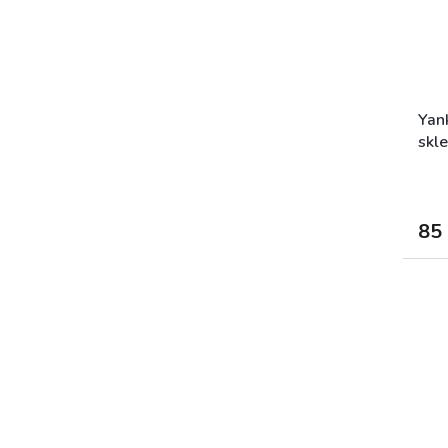
Yan
skl
85