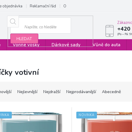
e objednávka
Reklamační řád
Obchodní podmínky
Zásady ochrany
Zákazni
+420 
HLEDAT
ě
Vonné vosky
Dárkové sady
Vůně do auta
íčky votivní
novější
Nejlevnější
Nejdražší
Nejprodávanější
Abecedně
VINKA
NOVINKA