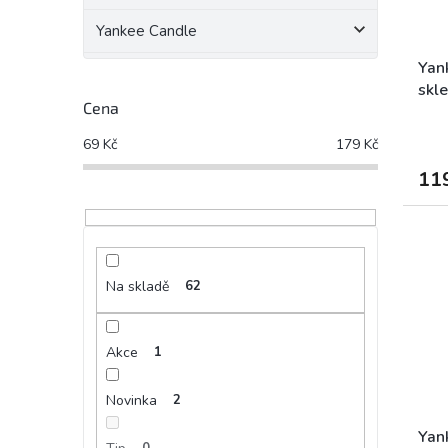
Yankee Candle
Yan
skl
Cena
des
69
Kč
179
Kč
11
Na skladě
62
Akce
1
Novinka
2
Yan
0