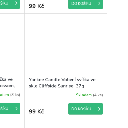
ŠÍKU
DO KOŠÍKU
99 Kč
čka ve
Yankee Candle Votivní svíčka ve
lossom,
skle Cliffside Sunrise, 37g
ladem
(3 ks)
Skladem
(4 ks)
ŠÍKU
DO KOŠÍKU
99 Kč