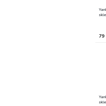
Yan
skl
79
Yan
skl