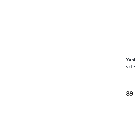
Yan
skle
89