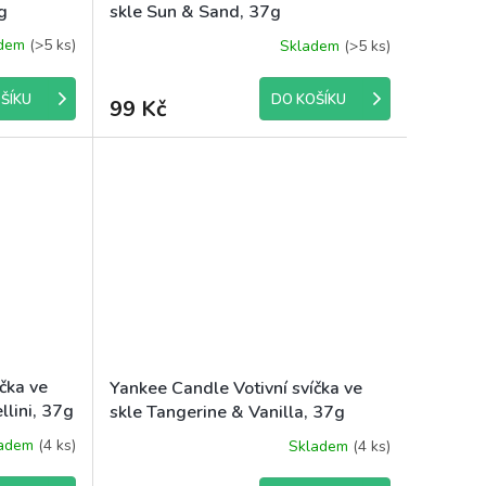
g
skle Sun & Sand, 37g
adem
(>5 ks)
Skladem
(>5 ks)
ŠÍKU
DO KOŠÍKU
99 Kč
čka ve
Yankee Candle Votivní svíčka ve
llini, 37g
skle Tangerine & Vanilla, 37g
ladem
(4 ks)
Skladem
(4 ks)