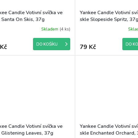
kee Candle Votivní svíčka ve
Yankee Candle Votivní sví
e Santa On Skis, 37g
skle Slopeside Spritz, 37
Skladem
(4 ks)
Skl
DO KOŠÍKU
DO KO
 Kč
79 Kč
kee Candle Votivní svíčka ve
Yankee Candle Votivní sví
e Glistening Leaves, 37g
skle Enchanted Orchard,