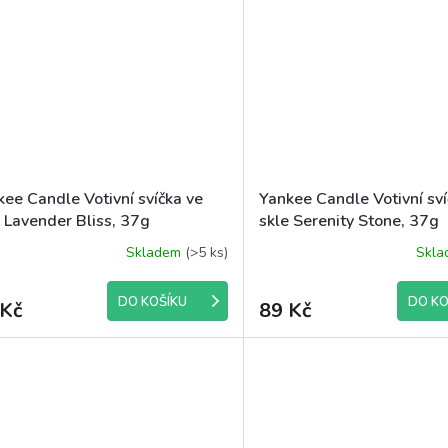
kee Candle Votivní svíčka ve
Yankee Candle Votivní sví
 Lavender Bliss, 37g
skle Serenity Stone, 37g
Skladem
(>5 ks)
Skl
DO KOŠÍKU
DO KO
 Kč
89 Kč