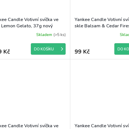
kee Candle Votivní svíčka ve
Yankee Candle Votivní sví
e Lemon Gelato, 37g nový
skle Balsam & Cedar Fire
ign
Skladem
(>5 ks)
Skl
DO KOŠÍKU
DO KO
9 Kč
99 Kč
kee Candle Votivní svíčka ve
Yankee Candle Votivní sví