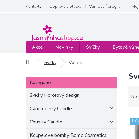
Přejít
Kontakty
Doprava a platba
Věrnostní program
Moj
na
obsah
Akce
Novinky
Svíčky
Bytové vůn
Domů
Svíčky
Votivní
Sv
P
Přeskočit
o
Kategorie
kategorie
s
Ř
t
Svíčky Hororový design
a
Nej
r
z
a
Candleberry Candle
e
n
V
n
Country Candle
NO
n
ý
í
í
p
p
Koupelové bomby Bomb Cosmetics
p
i
r