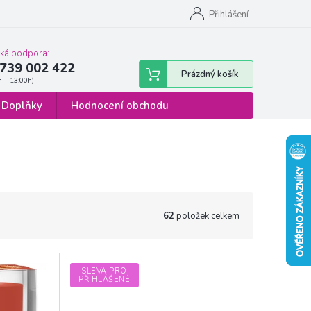
 osobních údajů
Formulář pro odstoupení od smlouvy
Přihlášení
cká podpora:
739 002 422
Nákupní
Prázdný košík
košík
Doplňky
Hodnocení obchodu
62
položek celkem
SLEVA PRO
PŘIHLÁŠENÉ