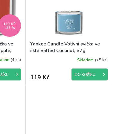
129 KČ
–23 %
čka ve
Yankee Candle Votivní svíčka ve
pple,
skle Salted Coconut, 37g
ladem
(4 ks)
Skladem
(>5 ks)
ŠÍKU
DO KOŠÍKU
119 Kč