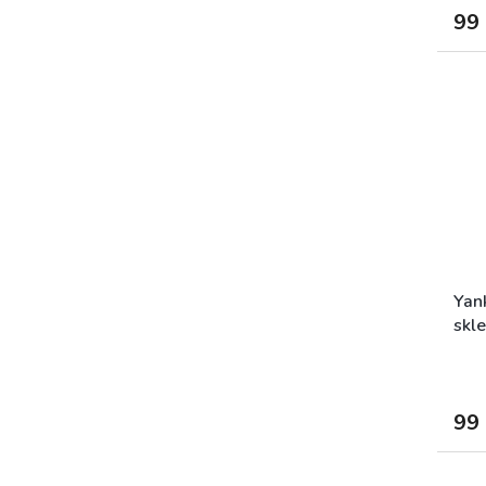
99
Yan
skl
99