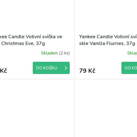
kee Candle Votivní svíčka ve
Yankee Candle Votivní sví
e Christmas Eve, 37g
skle Vanilla Flurries, 37g
Skladem
(2 ks)
Skl
DO KOŠÍKU
DO KO
 Kč
79 Kč