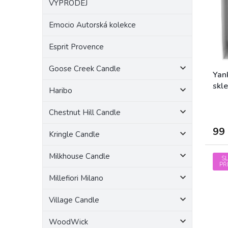
VÝPRODEJ
a
s
o
n
p
d
Emocio Autorská kolekce
e
r
u
l
o
k
Esprit Provence
d
t
u
ů
Goose Creek Candle
k
Yan
t
skl
Haribo
ů
Chestnut Hill Candle
99
Kringle Candle
Milkhouse Candle
S
PŘ
Millefiori Milano
Village Candle
WoodWick