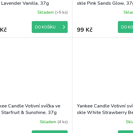
 Lavender Vanilla, 37g
skle Pink Sands Glow, 37
Skladem
(>5 ks)
Skl
DO KOŠÍKU
DO KO
 Kč
99 Kč
kee Candle Votivní svíčka ve
Yankee Candle Votivní sví
 Starfruit & Sunshine, 37g
skle White Strawberry Be
Skladem
(4 ks)
Sk