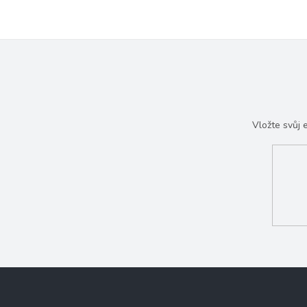
Vložte svůj
Z
á
p