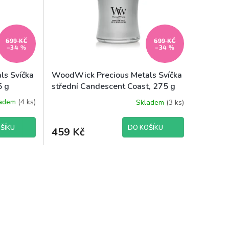
699 KČ
699 KČ
–34 %
–34 %
ls Svíčka
WoodWick Precious Metals Svíčka
5 g
střední Candescent Coast, 275 g
ladem
(4 ks)
Skladem
(3 ks)
ŠÍKU
DO KOŠÍKU
459 Kč