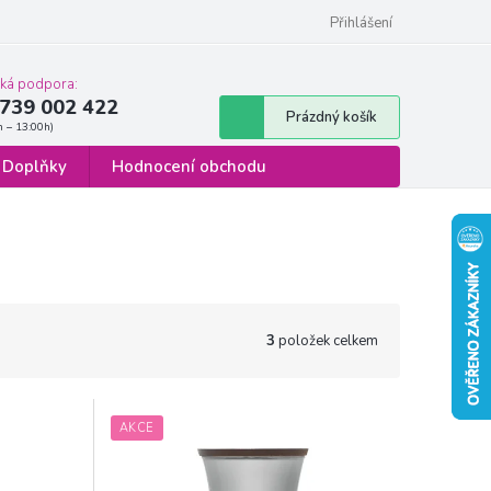
 osobních údajů
Formulář pro odstoupení od smlouvy
Přihlášení
cká podpora:
739 002 422
Nákupní
Prázdný košík
košík
Doplňky
Hodnocení obchodu
3
položek celkem
AKCE