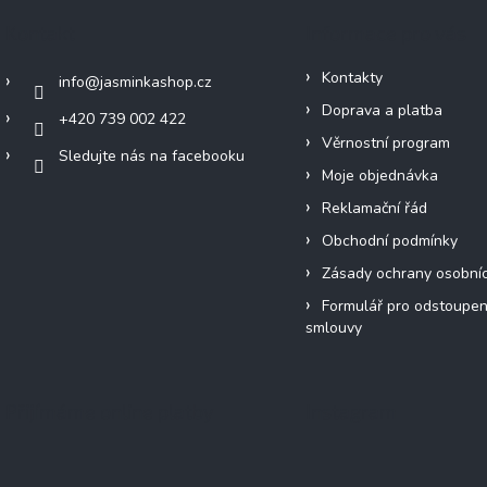
Kontakt
Informace pro vás
Kontakty
info
@
jasminkashop.cz
Doprava a platba
+420 739 002 422
Věrnostní program
Sledujte nás na facebooku
Moje objednávka
Reklamační řád
Obchodní podmínky
Zásady ochrany osobní
Formulář pro odstoupen
smlouvy
Přijímáme online platby
Instagram