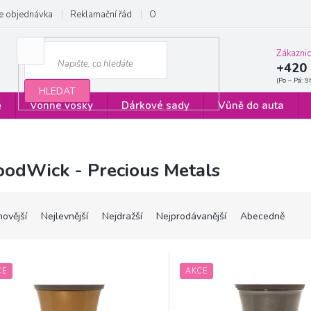
e objednávka
Reklamační řád
Obchodní podmínky
Zásady ochrany
Zákazni
+420 
HLEDAT
ě
Vonné vosky
Dárkové sady
Vůně do auta
odWick - Precious Metals
novější
Nejlevnější
Nejdražší
Nejprodávanější
Abecedně
CE
AKCE