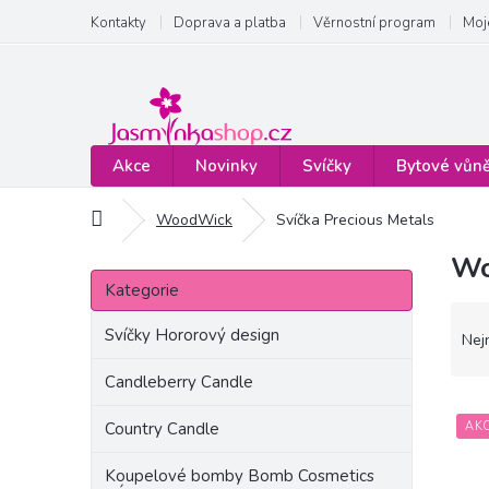
Přejít
Kontakty
Doprava a platba
Věrnostní program
Moj
na
obsah
Akce
Novinky
Svíčky
Bytové vůn
Domů
WoodWick
Svíčka Precious Metals
Wo
P
Přeskočit
o
Kategorie
kategorie
s
Ř
t
Svíčky Hororový design
a
Nej
r
z
a
Candleberry Candle
e
n
V
n
Country Candle
AK
n
ý
í
í
p
p
Koupelové bomby Bomb Cosmetics
p
i
r