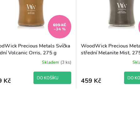
699 KČ
–34 %
dWick Precious Metals Svíčka
WoodWick Precious Meta
dní Volcanic Orris, 275 g
střední Melanite Mist, 27
Skladem
(3 ks)
Sk
DO KOŠÍKU
DO KO
9 Kč
459 Kč
O
v
l
á
d
a
c
í