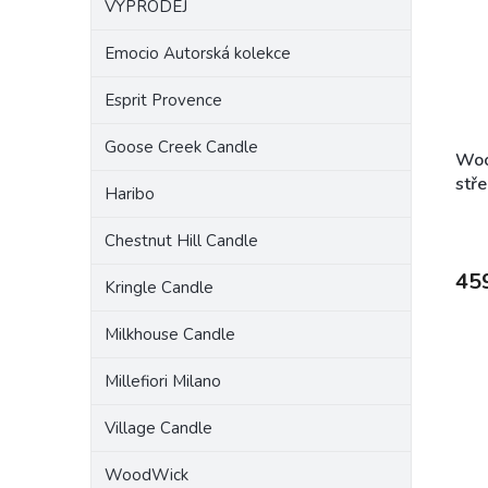
VÝPRODEJ
a
s
o
n
p
d
Emocio Autorská kolekce
e
r
u
l
o
k
Esprit Provence
d
t
u
ů
Goose Creek Candle
k
Woo
t
stře
Haribo
ů
Chestnut Hill Candle
45
Kringle Candle
Milkhouse Candle
Millefiori Milano
Village Candle
WoodWick