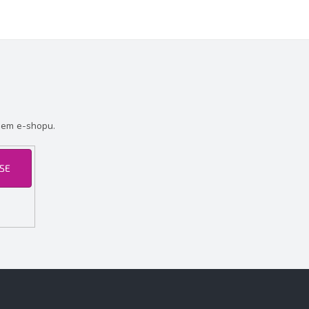
šem e-shopu.
 SE