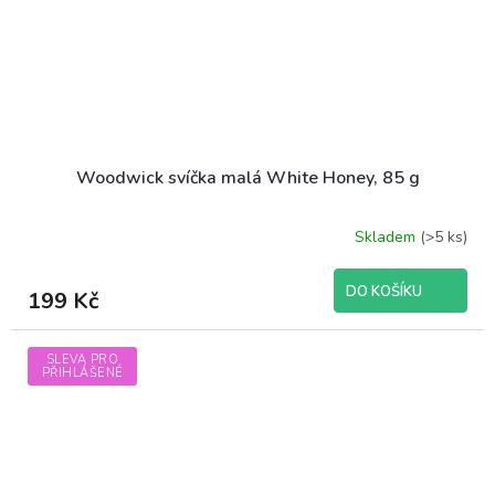
Woodwick svíčka malá White Honey, 85 g
Skladem
(>5 ks)
Průměrné
hodnocení
produktu
DO KOŠÍKU
199 Kč
je
5,0
z
SLEVA PRO
5
PŘIHLÁŠENÉ
hvězdiček.