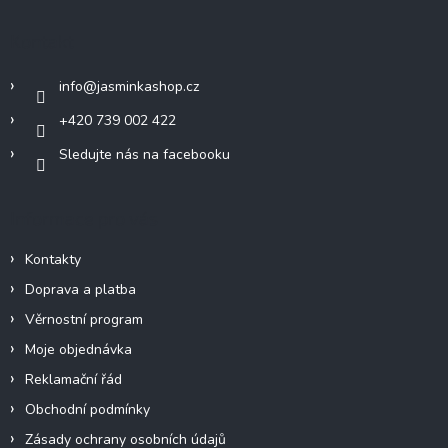
p
a
c
a
Kontakt
í
t
p
í
r
info
@
jasminkashop.cz
v
k
+420 739 002 422
y
Sledujte nás na facebooku
v
ý
p
i
Informace pro vás
s
u
Kontakty
Doprava a platba
Věrnostní program
Moje objednávka
Reklamační řád
Obchodní podmínky
Zásady ochrany osobních údajů