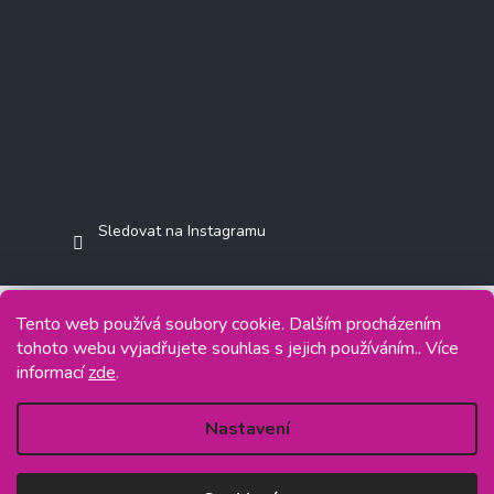
Sledovat na Instagramu
Tento web používá soubory cookie. Dalším procházením
tohoto webu vyjadřujete souhlas s jejich používáním.. Více
Copyright 2026
Jasminkashop.cz
. Všechna práva vyhrazena.
informací
zde
.
Grafický návrh vytvořil a na Shoptet implementoval
Tomáš Hlad
&
Shoptetak.cz
.
Nastavení
Vytvořil Shoptet