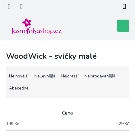
Přejít
na
obsah
Nákupní
košík
WoodWick - svíčky malé
Ř
a
Nejnovější
Nejlevnější
Nejdražší
Nejprodávanější
z
e
Abecedně
n
í
p
Cena
r
o
199
Kč
229
Kč
d