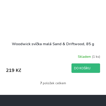
Woodwick svíčka malá Sand & Driftwood, 85 g
Skladem
(1 ks)
DO KOŠÍKU
219 Kč
7
položek celkem
O
v
l
Z
á
á
d