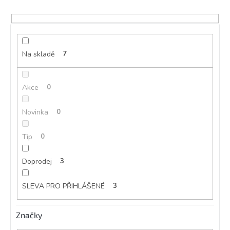
u
k
t
ů
Na skladě
7
Akce
0
Novinka
0
Tip
0
Doprodej
3
SLEVA PRO PŘIHLÁŠENÉ
3
Značky