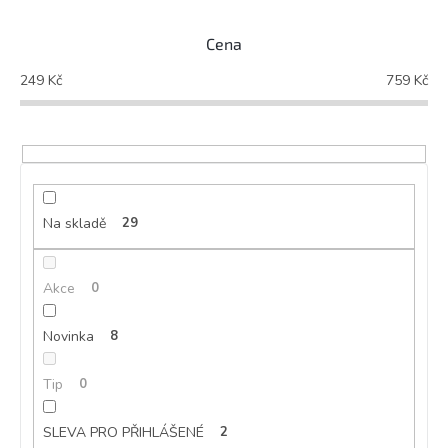
í
p
Cena
r
o
249
Kč
759
Kč
d
u
k
t
ů
Na skladě
29
Akce
0
Novinka
8
Tip
0
SLEVA PRO PŘIHLÁŠENÉ
2