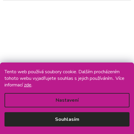
Tento web používá soubory cookie. Dalším procházením
tohoto webu vyjadřujete souhlas s jejich používáním.. Více
informací
zde
.
Nastavení
Millefiori Milano Natural náplň do aroma difuzéru
Mela & Cannella, 250 ml
Skladem
(5 ks)
Souhlasím
DO KOŠÍKU