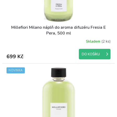
t
ů
Millefiori Milano náplň do aroma difuzéru Fresia E
Pera, 500 ml
Skladem
(2 ks)
DO KOŠÍKU
699 Kč
NOVINKA