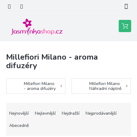
Přejít
na
obsah
Nákupní
košík
Millefiori Milano - aroma
difuzéry
Millefiori Milano
Millefiori Milano
- aroma difuzéry
Náhradní náplně
Ř
a
Nejnovější
Nejlevnější
Nejdražší
Nejprodávanější
z
e
Abecedně
n