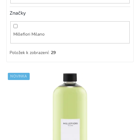
Značky
Millefiori Milano
Položek k zobrazení:
29
V
NOVINKA
ý
p
i
s
p
r
o
d
u
k