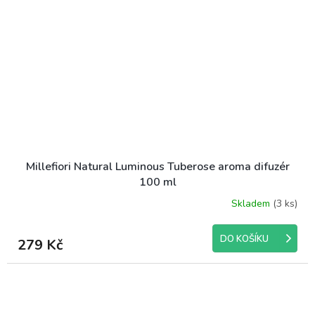
Millefiori Natural Luminous Tuberose aroma difuzér
100 ml
Skladem
(3 ks)
Průměrné
hodnocení
produktu
DO KOŠÍKU
279 Kč
je
5,0
z
5
hvězdiček.