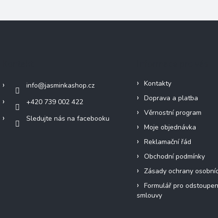
Kontakt
Informace pro vás
Kontakty
info
@
jasminkashop.cz
Doprava a platba
+420 739 002 422
Věrnostní program
Sledujte nás na facebooku
Moje objednávka
Reklamační řád
Obchodní podmínky
Zásady ochrany osobní
Formulář pro odstoupen
smlouvy