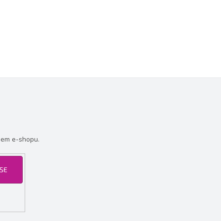
šem e-shopu.
 SE