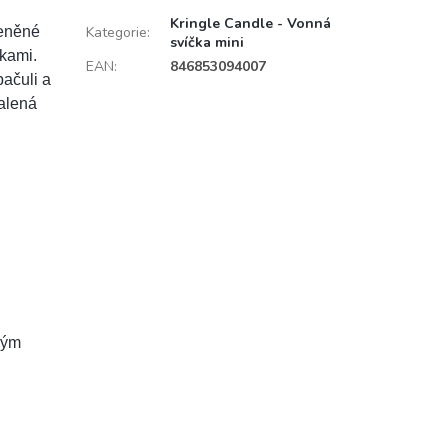
Kringle Candle - Vonná
řeněné
Kategorie
:
svíčka mini
čkami.
EAN
:
846853094007
pačuli a
halená
vým