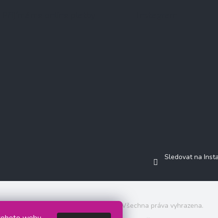
Přijímáme online platby
Instagram
Sledovat na Ins
Copyright 2026
Jasminkashop.cz
. Všechna práva vyhrazena.