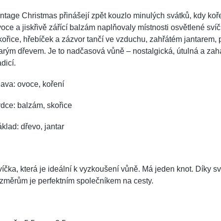
ntage Christmas přinášejí zpět kouzlo minulých svátků, kdy ko
oce a jiskřivě zářící balzám naplňovaly místnosti osvětlené sví
ořice, hřebíček a zázvor tančí ve vzduchu, zahřátém jantarem, 
arým dřevem. Je to nadčasová vůně – nostalgická, útulná a za
adicí.
ava: ovoce, koření
dce: balzám, skořice
klad: dřevo, jantar
íčka, která je ideální k vyzkoušení vůně. Má jeden knot.
Díky s
změrům je perfektním společníkem na cesty.