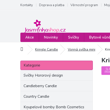
Přejít
Kontakty
Doprava a platba
Věrnostní program
Moj
na
obsah
Akce
Novinky
Svíčky
Bytové vůn
Domů
Kringle Candle
Vonná svíčka mini
Kri
Kr
P
Přeskočit
o
Kategorie
kategorie
s
SL
PŘI
t
Svíčky Hororový design
r
a
Candleberry Candle
n
Country Candle
n
í
Koupelové bomby Bomb Cosmetics
p