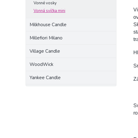
Vonné vosky
Vi
Vonná svíčka mini
ov
Milkhouse Candle
Sk
st
Millefiori Milano
tr
Village Candle
Hl
WoodWick
Sr
Yankee Candle
Zá
Sv
ro