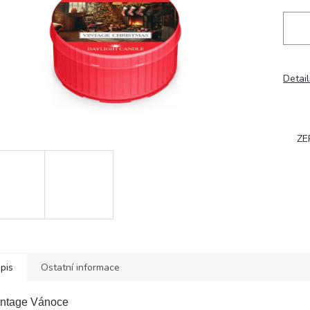
Detail
ZE
pis
Ostatní informace
intage Vánoce