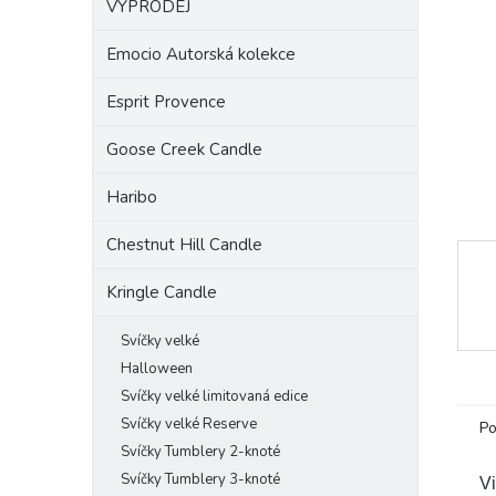
VÝPRODEJ
a
n
Emocio Autorská kolekce
e
l
Esprit Provence
Goose Creek Candle
Haribo
Chestnut Hill Candle
Kringle Candle
Svíčky velké
Halloween
Svíčky velké limitovaná edice
Svíčky velké Reserve
Po
Svíčky Tumblery 2-knoté
Svíčky Tumblery 3-knoté
V