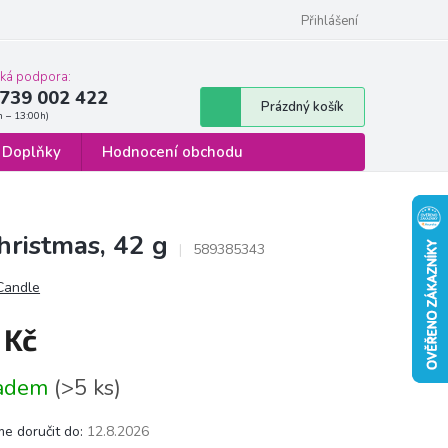
 osobních údajů
Formulář pro odstoupení od smlouvy
Přihlášení
cká podpora:
739 002 422
Nákupní
Prázdný košík
košík
Doplňky
Hodnocení obchodu
hristmas, 42 g
589385343
 Candle
 Kč
á
ladem
(>5 ks)
e doručit do:
12.8.2026