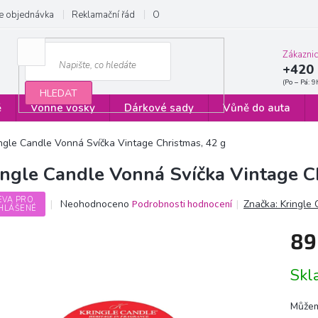
e objednávka
Reklamační řád
Obchodní podmínky
Zásady ochrany
Zákazni
+420 
HLEDAT
ě
Vonné vosky
Dárkové sady
Vůně do auta
ngle Candle Vonná Svíčka Vintage Christmas, 42 g
ingle Candle Vonná Svíčka Vintage C
EVA PRO
Průměrné
Neohodnoceno
Podrobnosti hodnocení
Značka:
Kringle
HLÁŠENÉ
hodnocení
produktu
89
je
0,0
Měrn
z
Sk
cena:
5
hvězdiček.
Můžem