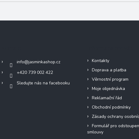
Kontakt
Informace pro vás
Kontakty
info
@
jasminkashop.cz
Doprava a platba
+420 739 002 422
Věrnostní program
Sledujte nás na facebooku
Moje objednávka
Reklamační řád
Obchodní podmínky
Zásady ochrany osobní
Formulář pro odstoupen
smlouvy