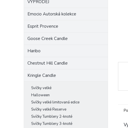
VÝPRODEJ
a
n
Emocio Autorská kolekce
e
l
Esprit Provence
Goose Creek Candle
Haribo
Chestnut Hill Candle
Kringle Candle
Svíčky velké
Halloween
Svíčky velké limitovaná edice
Svíčky velké Reserve
Po
Svíčky Tumblery 2-knoté
Svíčky Tumblery 3-knoté
Vy