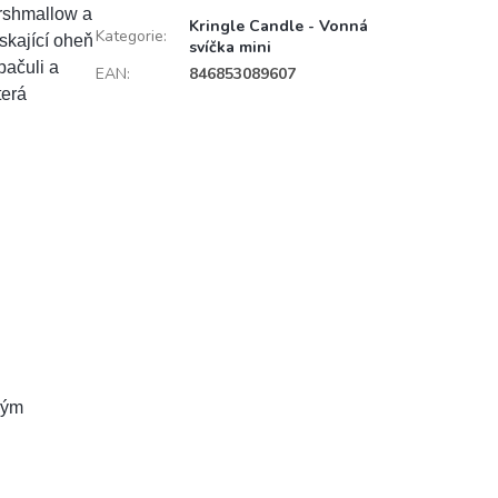
rshmallow a
Kringle Candle - Vonná
Kategorie
:
skající oheň
svíčka mini
pačuli a
EAN
:
846853089607
terá
vým