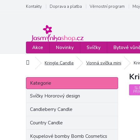
Přejít
Kontakty
Doprava a platba
Věrnostní program
Moj
na
obsah
Akce
Novinky
Svíčky
Bytové vůn
Domů
Kringle Candle
Vonná svíčka mini
Kr
Kr
P
Přeskočit
o
Kategorie
kategorie
s
SL
PŘI
t
Svíčky Hororový design
r
a
Candleberry Candle
n
Country Candle
n
í
Koupelové bomby Bomb Cosmetics
p