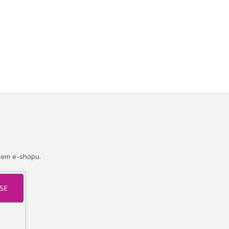
šem e-shopu.
 SE