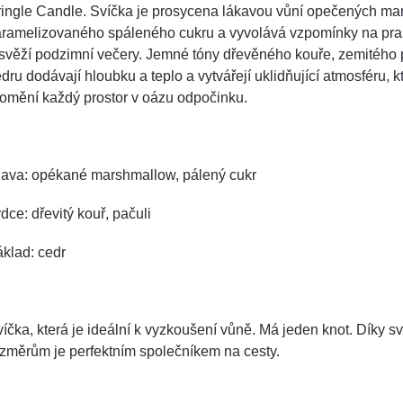
ringle Candle. Svíčka je prosycena lákavou vůní opečených ma
aramelizovaného spáleného cukru a vyvolává vzpomínky na pra
svěží podzimní večery. Jemné tóny dřevěného kouře, zemitého 
dru dodávají hloubku a teplo a vytvářejí uklidňující atmosféru, k
omění každý prostor v oázu odpočinku.
lava: opékané marshmallow, pálený cukr
dce: dřevitý kouř, pačuli
klad: cedr
íčka, která je ideální k vyzkoušení vůně. Má jeden knot.
Díky s
změrům je perfektním společníkem na cesty.