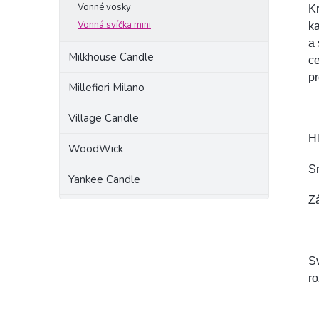
Vonné vosky
K
Vonná svíčka mini
k
a 
Milkhouse Candle
ce
pr
Millefiori Milano
Village Candle
H
WoodWick
Sr
Yankee Candle
Zá
Sv
ro