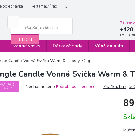
e objednávka
Reklamační řád
Obchodní podmínky
Zásady ochrany
Zákazni
+420 
HLEDAT
ě
Vonné vosky
Dárkové sady
Vůně do auta
ingle Candle Vonná Svíčka Warm & Toasty, 42 g
ingle Candle Vonná Svíčka Warm & To
EVA PRO
Průměrné
Neohodnoceno
Podrobnosti hodnocení
Značka:
Kringle
HLÁŠENÉ
hodnocení
produktu
89
je
0,0
Měrn
z
Sk
cena:
5
hvězdiček.
Můžem