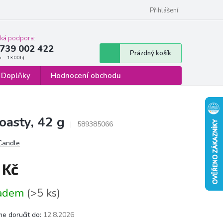
 osobních údajů
Formulář pro odstoupení od smlouvy
Přihlášení
cká podpora:
739 002 422
Nákupní
Prázdný košík
košík
Doplňky
Hodnocení obchodu
asty, 42 g
589385066
 Candle
 Kč
á
ladem
(>5 ks)
e doručit do:
12.8.2026