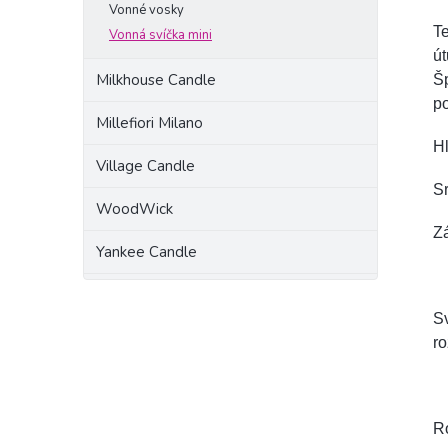
Vonné vosky
T
Vonná svíčka mini
út
Milkhouse Candle
Š
po
Millefiori Milano
H
Village Candle
Sr
WoodWick
Zá
Yankee Candle
Sv
ro
R