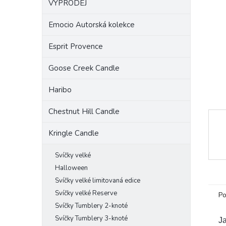
VÝPRODEJ
a
n
Emocio Autorská kolekce
e
l
Esprit Provence
Goose Creek Candle
Haribo
Chestnut Hill Candle
Kringle Candle
Svíčky velké
Halloween
Svíčky velké limitovaná edice
Svíčky velké Reserve
Po
Svíčky Tumblery 2-knoté
Svíčky Tumblery 3-knoté
J