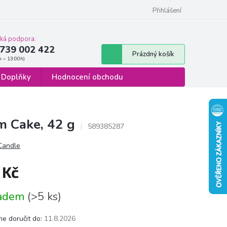
 osobních údajů
Formulář pro odstoupení od smlouvy
Přihlášení
cká podpora:
739 002 422
Nákupní
Prázdný košík
košík
Doplňky
Hodnocení obchodu
m Cake, 42 g
589385287
 Candle
 Kč
á
ladem
(>5 ks)
e doručit do:
11.8.2026