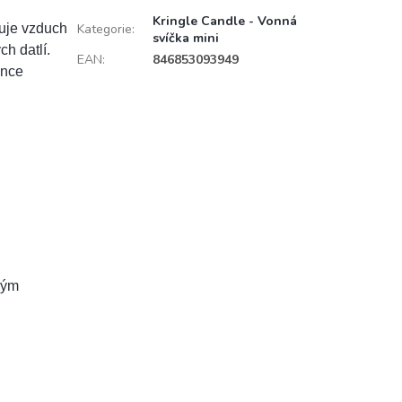
Kringle Candle - Vonná
uje vzduch
Kategorie
:
svíčka mini
h datlí.
EAN
:
846853093949
ence
vým