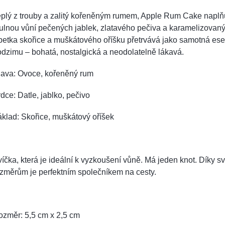
eplý z trouby a zalitý kořeněným rumem, Apple Rum Cake naplň
ulnou vůní pečených jablek, zlatavého pečiva a karamelizovanýc
petka skořice a muškátového oříšku přetrvává jako samotná es
dzimu – bohatá, nostalgická a neodolatelně lákavá.
lava: Ovoce, kořeněný rum
dce: Datle, jablko, pečivo
klad: Skořice, muškátový oříšek
íčka, která je ideální k vyzkoušení vůně. Má jeden knot.
Díky s
změrům je perfektním společníkem na cesty.
ozměr: 5,5 cm x 2,5 cm