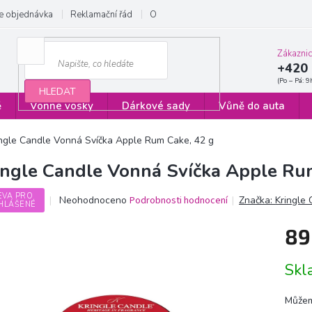
e objednávka
Reklamační řád
Obchodní podmínky
Zásady ochrany
Zákazni
+420 
HLEDAT
ě
Vonné vosky
Dárkové sady
Vůně do auta
ingle Candle Vonná Svíčka Apple Rum Cake, 42 g
ingle Candle Vonná Svíčka Apple Ru
EVA PRO
Průměrné
Neohodnoceno
Podrobnosti hodnocení
Značka:
Kringle
HLÁŠENÉ
hodnocení
produktu
89
je
0,0
Měrn
z
Sk
cena:
5
hvězdiček.
Můžem