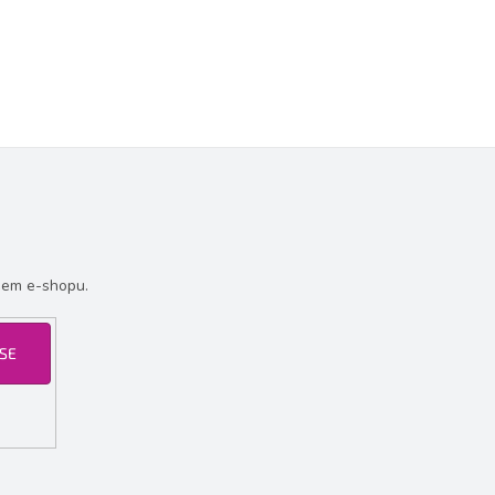
šem e-shopu.
 SE