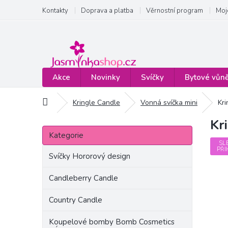
Přejít
Kontakty
Doprava a platba
Věrnostní program
Moj
na
obsah
Akce
Novinky
Svíčky
Bytové vůn
Domů
Kringle Candle
Vonná svíčka mini
Kr
Kr
P
Přeskočit
o
Kategorie
kategorie
s
SL
PŘI
t
Svíčky Hororový design
r
a
Candleberry Candle
n
Country Candle
n
í
Koupelové bomby Bomb Cosmetics
p