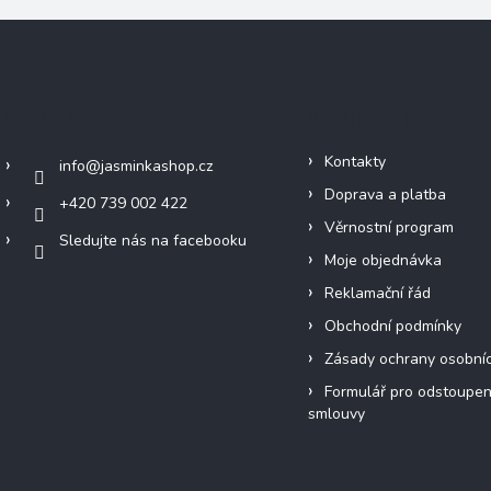
Kontakt
Informace pro vás
Kontakty
info
@
jasminkashop.cz
Doprava a platba
+420 739 002 422
Věrnostní program
Sledujte nás na facebooku
Moje objednávka
Reklamační řád
Obchodní podmínky
Zásady ochrany osobní
Formulář pro odstoupen
smlouvy