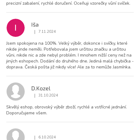
precizní zabalení, rychlé doručení. Oceňuji vzorečky vůní svíček.
Iša
I
|
7.11.2024
Hodnocení obchodu je 5 z 5 hvězdiček.
Jsem spokojena na 100%. Velký výběr, dokonce i svíčky, které
nikde jinde neměli. Potřebovala jsem určitou značku a určitou
vůni, nikde nic a zde nebyl problém. I mnohem nižší ceny než na
jiných eshopech. Dodání do druhého dne. Jediná malá chybička -
doprava. Česká pošta již nikdy více! Ale za to nemůže Jasmínka.
D.Kozel
|
31.10.2024
Hodnocení obchodu je 5 z 5 hvězdiček.
Skvělý eshop, obrovský výběr zboží, rychlé a vstřícné jednání.
Doporučujeme všem.
|
6.10.2024
Hodnocení obchodu je 5 z 5 hvězdiček.