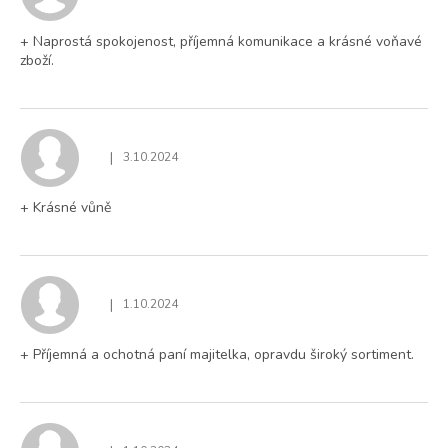
+ Naprostá spokojenost, příjemná komunikace a krásné voňavé
zboží.
|
3.10.2024
Hodnocení obchodu je 5 z 5 hvězdiček.
+ Krásné vůně
|
1.10.2024
Hodnocení obchodu je 5 z 5 hvězdiček.
+ Příjemná a ochotná paní majitelka, opravdu široký sortiment.