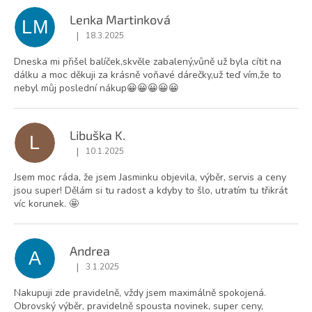
Lenka Martinková
LM
|
18.3.2025
Hodnocení obchodu je 5 z 5 hvězdiček.
Dneska mi přišel balíček,skvěle zabalený,vůně už byla cítit na
dálku a moc děkuji za krásně voňavé dárečky,už teď vím,že to
nebyl můj poslední nákup😀😀😀😀😀
Libuška K.
L
|
10.1.2025
Hodnocení obchodu je 5 z 5 hvězdiček.
Jsem moc ráda, že jsem Jasminku objevila, výběr, servis a ceny
jsou super! Dělám si tu radost a kdyby to šlo, utratím tu třikrát
víc korunek. 🤩
Andrea
A
|
3.1.2025
Hodnocení obchodu je 5 z 5 hvězdiček.
Nakupuji zde pravidelně, vždy jsem maximálně spokojená.
Obrovský výběr, pravidelně spousta novinek, super ceny,