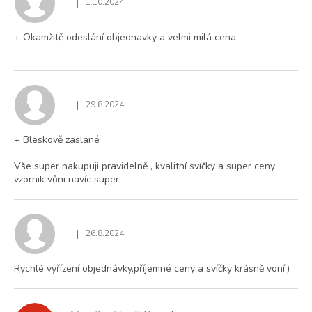
|
1.10.2024
Hodnocení obchodu je 5 z 5 hvězdiček.
+ Okamžitě odeslání objednavky a velmi milá cena
|
29.8.2024
Hodnocení obchodu je 5 z 5 hvězdiček.
+ Bleskově zaslané
Vše super nakupuji pravidelně , kvalitní svíčky a super ceny ,
vzornik vůni navíc super
|
26.8.2024
Hodnocení obchodu je 5 z 5 hvězdiček.
Rychlé vyřízení objednávky,příjemné ceny a svíčky krásně voní:)