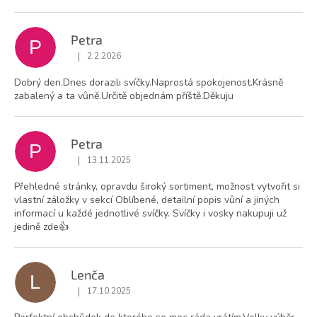
V
ý
p
Petra
P
i
|
2.2.2026
Hodnocení obchodu je 5 z 5 hvězdiček.
s
h
Dobrý den.Dnes dorazili svíčky.Naprostá spokojenost.Krásně
zabalený a ta vůně.Určitě objednám příště.Děkuju
o
d
n
Petra
o
P
c
|
13.11.2025
Hodnocení obchodu je 5 z 5 hvězdiček.
e
Přehledné stránky, opravdu široký sortiment, možnost vytvořit si
n
vlastní záložky v sekcí Oblíbené, detailní popis vůní a jiných
í
informací u každé jednotlivé svíčky. Svíčky i vosky nakupuji už
jedině zde👍
Lenča
L
|
17.10.2025
Hodnocení obchodu je 5 z 5 hvězdiček.