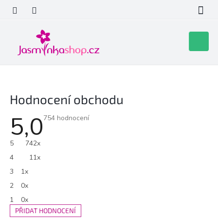
Přejít
na
obsah
Nákupní
košík
Hodnocení obchodu
5,0
Průměrné
754 hodnocení
hodnocení
obchodu
je
5
742x
5,0
z
4
11x
5
hvězdiček.
3
1x
2
0x
1
0x
PŘIDAT HODNOCENÍ