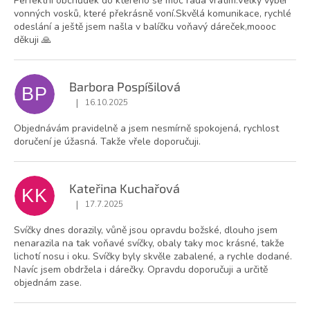
Perfektní obchůdek do kterého se moc ráda vrátím.Velky výběr
vonných vosků, které překrásně voní.Skvělá komunikace, rychlé
odeslání a ještě jsem našla v balíčku voňavý dáreček,moooc
děkuji 🙏
Barbora Pospíšilová
BP
|
16.10.2025
Hodnocení obchodu je 5 z 5 hvězdiček.
Objednávám pravidelně a jsem nesmírně spokojená, rychlost
doručení je úžasná. Takže vřele doporučuji.
Kateřina Kuchařová
KK
|
17.7.2025
Hodnocení obchodu je 5 z 5 hvězdiček.
Svíčky dnes dorazily, vůně jsou opravdu božské, dlouho jsem
nenarazila na tak voňavé svíčky, obaly taky moc krásné, takže
lichotí nosu i oku. Svíčky byly skvěle zabalené, a rychle dodané.
Navíc jsem obdržela i dárečky. Opravdu doporučuji a určitě
objednám zase.