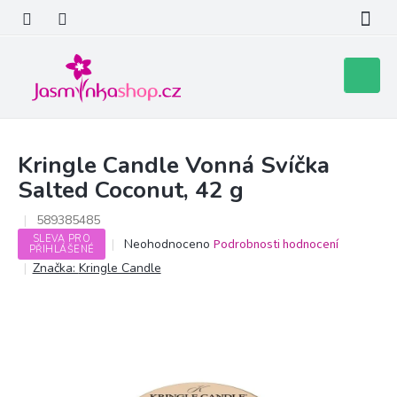
Přejít
na
obsah
Nákupní
košík
Kringle Candle Vonná Svíčka
Salted Coconut, 42 g
589385485
SLEVA PRO
Průměrné
Neohodnoceno
Podrobnosti hodnocení
PŘIHLÁŠENÉ
hodnocení
Značka:
Kringle Candle
produktu
je
0,0
z
5
hvězdiček.