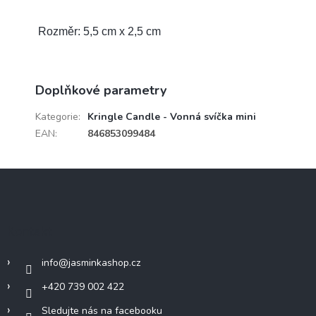
Rozměr: 5,5 cm x 2,5 cm
Doplňkové parametry
Kategorie
:
Kringle Candle - Vonná svíčka mini
EAN
:
846853099484
Z
á
p
a
Kontakt
t
í
info
@
jasminkashop.cz
+420 739 002 422
Sledujte nás na facebooku