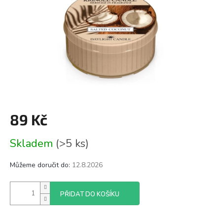
89 Kč
Měrná
Skladem
(>5 ks)
cena:
Můžeme doručit do:
12.8.2026
PŘIDAT DO KOŠÍKU