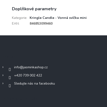
Doplňkové parametry
Kategorie
:
Kringle Candle - Vonná svíčka mini
EAN
:
846853099460
Z
á
p
a
Kontakt
t
í
info
@
jasminkashop.cz
+420 739 002 422
Sledujte nás na facebooku
Informace pro vás