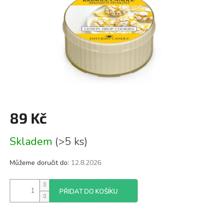
89 Kč
Měrná
Skladem
(>5 ks)
cena:
Můžeme doručit do:
12.8.2026
PŘIDAT DO KOŠÍKU