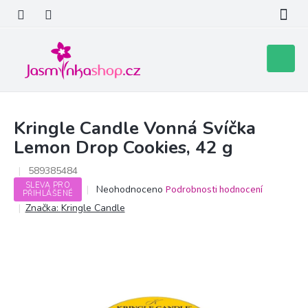
Přejít
na
obsah
Nákupní
košík
Kringle Candle Vonná Svíčka
Lemon Drop Cookies, 42 g
589385484
SLEVA PRO
Průměrné
Neohodnoceno
Podrobnosti hodnocení
PŘIHLÁŠENÉ
hodnocení
Značka:
Kringle Candle
produktu
je
0,0
z
5
hvězdiček.