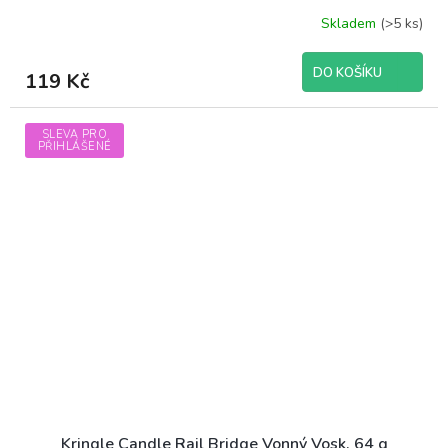
Skladem
(>5 ks)
DO KOŠÍKU
119 Kč
SLEVA PRO
PŘIHLÁŠENÉ
Kringle Candle Rail Bridge Vonný Vosk, 64 g