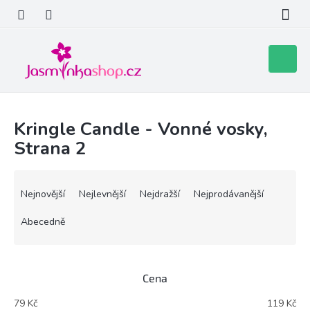
Přejít
na
obsah
Nákupní
košík
Kringle Candle - Vonné vosky
,
Strana 2
Ř
a
Nejnovější
Nejlevnější
Nejdražší
Nejprodávanější
z
e
Abecedně
n
í
p
Cena
r
o
79
Kč
119
Kč