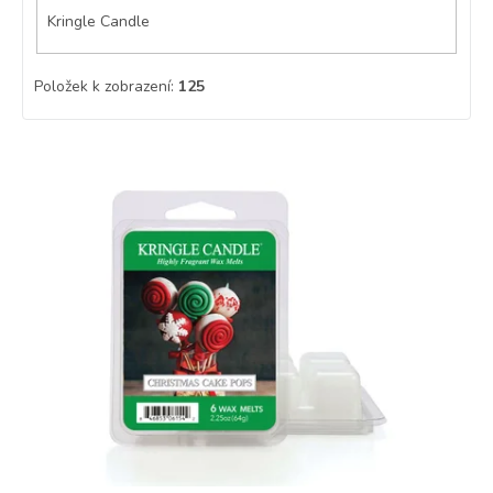
Kringle Candle
Položek k zobrazení:
125
V
ý
p
i
s
p
r
o
d
u
k
t
ů