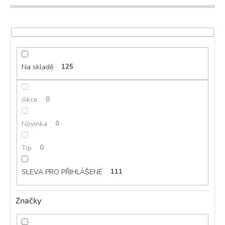
d
u
k
t
ů
Na skladě
125
Akce
0
Novinka
0
Tip
0
SLEVA PRO PŘIHLÁŠENÉ
111
Značky