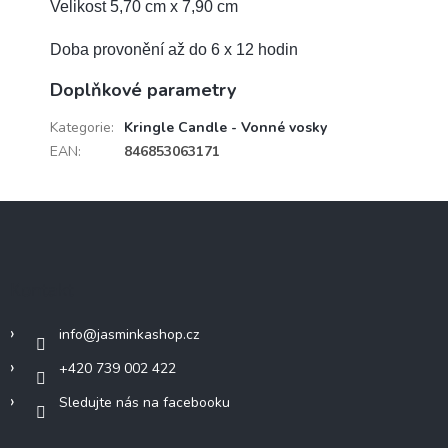
Velikost 5,70 cm x 7,90 cm
Doba provonění až do 6 x 12 hodin
Doplňkové parametry
Kategorie
:
Kringle Candle - Vonné vosky
EAN
:
846853063171
Z
á
p
a
Kontakt
t
í
info
@
jasminkashop.cz
+420 739 002 422
Sledujte nás na facebooku