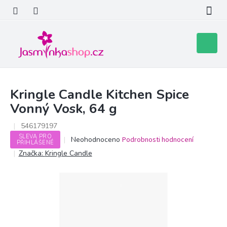
Přejít
na
obsah
Nákupní
košík
Kringle Candle Kitchen Spice
Vonný Vosk, 64 g
546179197
SLEVA PRO
Průměrné
Neohodnoceno
Podrobnosti hodnocení
PŘIHLÁŠENÉ
hodnocení
Značka:
Kringle Candle
produktu
je
0,0
z
5
hvězdiček.