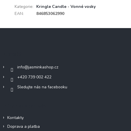
Kategorie
:
Kringle Candle - Vonné vosky
EAN
:
846853062990
Z
á
p
a
Kontakt
t
í
info
@
jasminkashop.cz
+420 739 002 422
Sledujte nás na facebooku
Informace pro vás
Kontakty
Doprava a platba