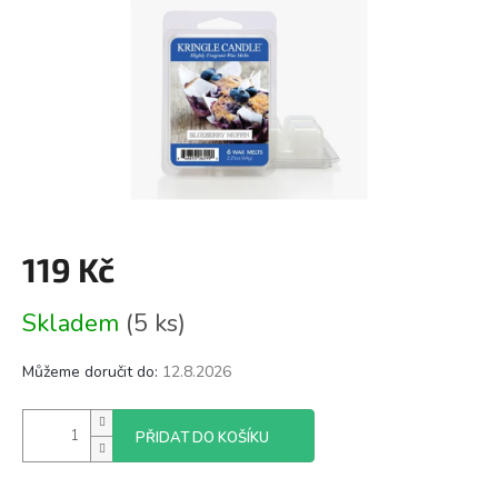
119 Kč
Měrná
Skladem
(5 ks)
cena:
Můžeme doručit do:
12.8.2026
PŘIDAT DO KOŠÍKU