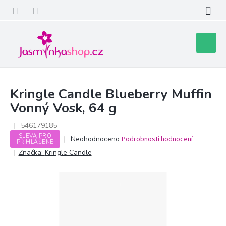
Přejít
na
obsah
Nákupní
košík
Kringle Candle Blueberry Muffin
Vonný Vosk, 64 g
546179185
SLEVA PRO
Průměrné
Neohodnoceno
Podrobnosti hodnocení
PŘIHLÁŠENÉ
hodnocení
Značka:
Kringle Candle
produktu
je
0,0
z
5
hvězdiček.