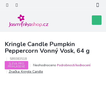
Přejít
na
obsah
Nákupní
košík
Kringle Candle Pumpkin
Peppercorn Vonný Vosk, 64 g
589383518
SLEVA PRO
Průměrné
Neohodnoceno
Podrobnosti hodnocení
PŘIHLÁŠENÉ
hodnocení
Značka:
Kringle Candle
produktu
je
0,0
z
5
hvězdiček.