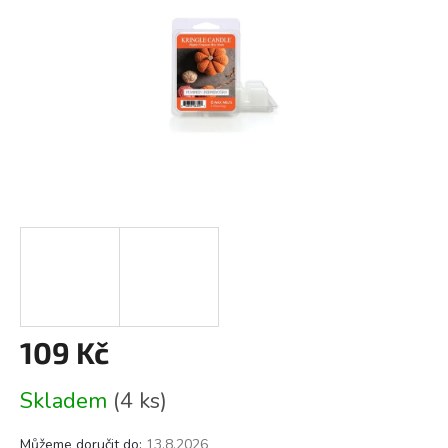
109 Kč
Měrná
Skladem
(4 ks)
cena:
Můžeme doručit do:
13.8.2026