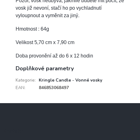
Pozor, vosk neubývá, jakmile budete mít pocit, že
vosk již nevoní, stačí ho po vychladnutí
vyloupnout a vyměnit za jiný.
Hmotnost : 64g
Velikost 5,70 cm x 7,90 cm
Doba provonění až do 6 x 12 hodin
Doplňkové parametry
Kategorie
:
Kringle Candle - Vonné vosky
EAN
:
846853068497
Z
á
p
a
Kontakt
t