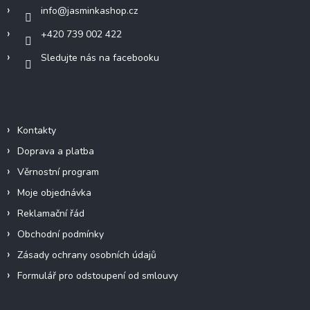
í
info
@
jasminkashop.cz
+420 739 002 422
Sledujte nás na facebooku
Informace pro vás
Kontakty
Doprava a platba
Věrnostní program
Moje objednávka
Reklamační řád
Obchodní podmínky
Zásady ochrany osobních údajů
Formulář pro odstoupení od smlouvy