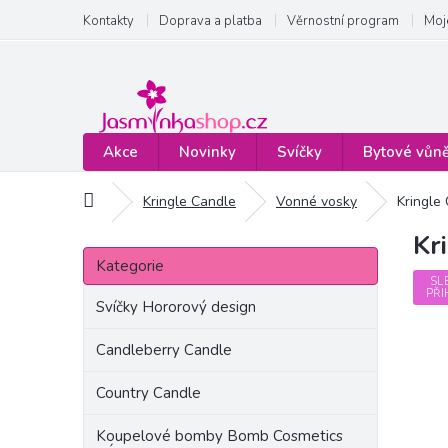
Přejít
Kontakty
Doprava a platba
Věrnostní program
Moj
na
obsah
Akce
Novinky
Svíčky
Bytové vůn
Domů
Kringle Candle
Vonné vosky
Kringle
Kr
P
Přeskočit
o
Kategorie
kategorie
s
SL
PŘI
t
Svíčky Hororový design
r
a
Candleberry Candle
n
Country Candle
n
í
Koupelové bomby Bomb Cosmetics
p