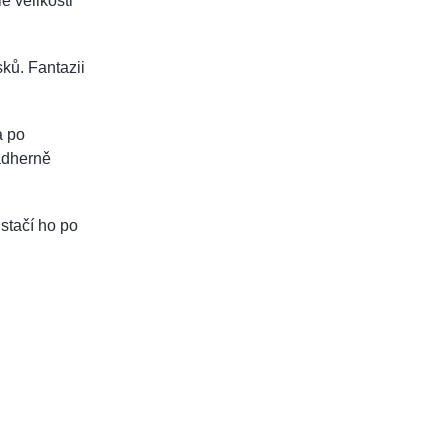
le velikosti
ků. Fantazii
a po
ádherně
 stačí ho po