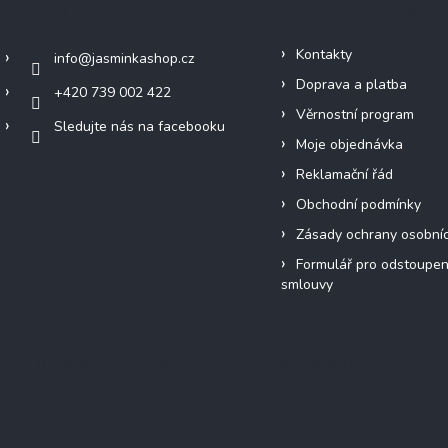
Kontakt
Informace pro vás
Kontakty
info
@
jasminkashop.cz
Doprava a platba
+420 739 002 422
Věrnostní program
Sledujte nás na facebooku
Moje objednávka
Reklamační řád
Obchodní podmínky
Zásady ochrany osobní
Formulář pro odstoupen
smlouvy
Přijímáme online platby
Instagram