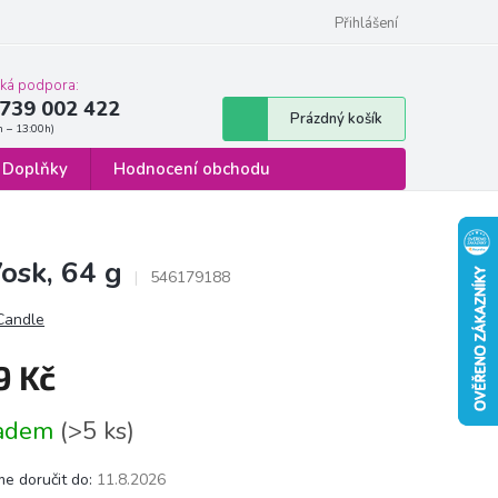
 osobních údajů
Formulář pro odstoupení od smlouvy
Přihlášení
cká podpora:
739 002 422
Nákupní
Prázdný košík
košík
Doplňky
Hodnocení obchodu
osk, 64 g
546179188
 Candle
9 Kč
á
ladem
(>5 ks)
e doručit do:
11.8.2026