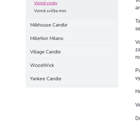
Vo
Vonné vosky
a
Vonná svíčka mini
Ta
Milkhouse Candle
se
Millefiori Milano
V
za
Village Candle
ro
WoodWick
Po
vy
Yankee Candle
H
Ve
D