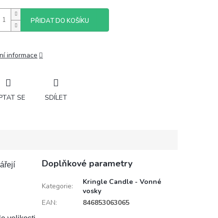
PŘIDAT DO KOŠÍKU
ní informace
PTAT SE
SDÍLET
Doplňkové parametry
ářejí
Kringle Candle - Vonné
Kategorie
:
vosky
EAN
:
846853063065