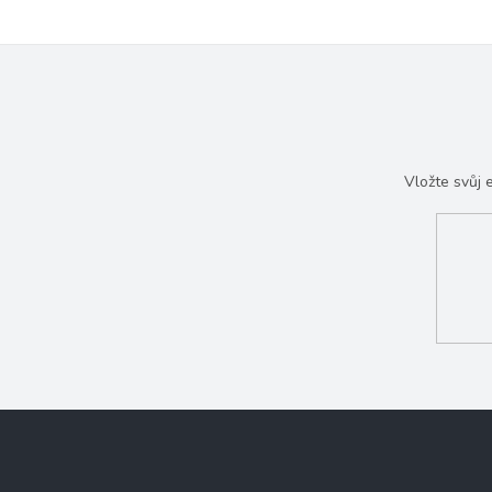
Vložte svůj
Z
á
p