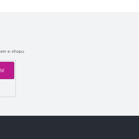
šem e-shopu.
 SE