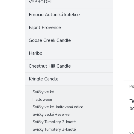
VÝPRODEJ
a
n
Emocio Autorská kolekce
e
l
Esprit Provence
Goose Creek Candle
Haribo
Chestnut Hill Candle
Kringle Candle
Po
Svíčky velké
Halloween
Te
Svíčky velké limitovaná edice
bo
Svíčky velké Reserve
Svíčky Tumblery 2-knoté
Svíčky Tumblery 3-knoté