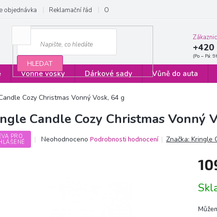
e objednávka
Reklamační řád
Obchodní podmínky
Zásady ochrany
Zákazni
+420 
HLEDAT
ě
Vonné vosky
Dárkové sady
Vůně do auta
 Candle Cozy Christmas Vonný Vosk, 64 g
ingle Candle Cozy Christmas Vonný V
EVA PRO
Průměrné
Neohodnoceno
Podrobnosti hodnocení
Značka:
Kringle
HLÁŠENÉ
hodnocení
produktu
10
je
0,0
Měrn
z
Sk
cena:
5
hvězdiček.
Můžem