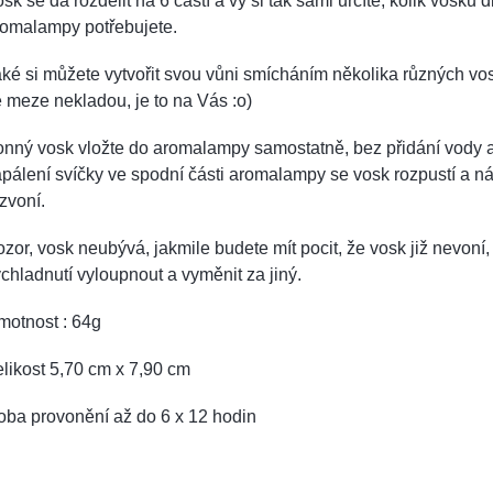
sk se dá rozdělit na 6 částí a vy si tak sami určíte, kolik vosku d
romalampy potřebujete.
ké si můžete vytvořit svou vůni smícháním několika různých vos
 meze nekladou, je to na Vás :o)
onný vosk vložte do aromalampy samostatně, bez přidání vody 
pálení svíčky ve spodní části aromalampy se vosk rozpustí a n
zvoní.
zor, vosk neubývá, jakmile budete mít pocit, že vosk již nevoní,
chladnutí vyloupnout a vyměnit za jiný.
motnost : 64g
likost 5,70 cm x 7,90 cm
oba provonění až do 6 x 12 hodin