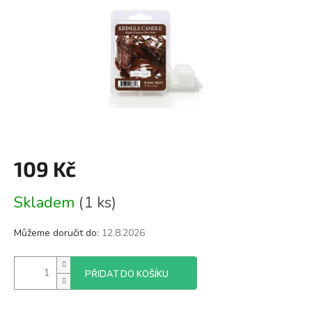
109 Kč
Měrná
Skladem
(1 ks)
cena:
Můžeme doručit do:
12.8.2026
PŘIDAT DO KOŠÍKU