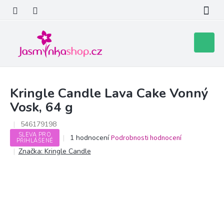
Přejít
na
obsah
Nákupní
košík
Kringle Candle Lava Cake Vonný
Vosk, 64 g
546179198
SLEVA PRO
Průměrné
1 hodnocení
Podrobnosti hodnocení
PŘIHLÁŠENÉ
hodnocení
Značka:
Kringle Candle
produktu
je
5,0
z
5
hvězdiček.