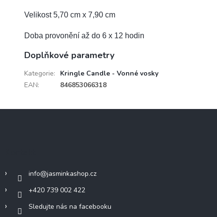
Velikost 5,70 cm x 7,90 cm
Doba provonění až do 6 x 12 hodin
Doplňkové parametry
Kategorie
:
Kringle Candle - Vonné vosky
EAN
:
846853066318
Z
á
p
a
Kontakt
t
í
info
@
jasminkashop.cz
+420 739 002 422
Sledujte nás na facebooku