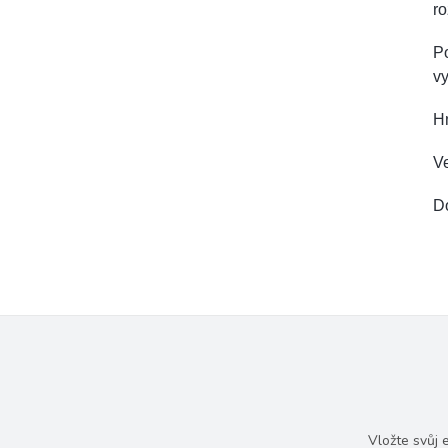
ro
Po
vy
H
Ve
D
Vložte svůj