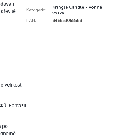
odávají
Kringle Candle - Vonné
Kategorie
:
 dřevité
vosky
EAN
:
846853068558
le velikosti
ků. Fantazii
a po
ádherně