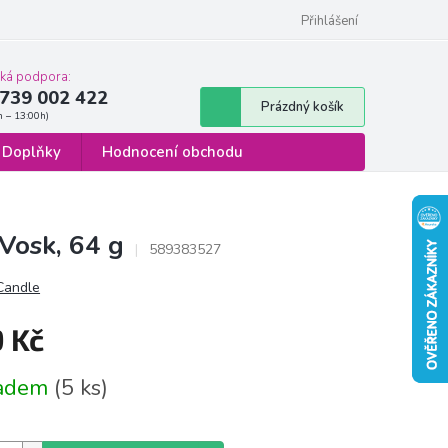
 osobních údajů
Formulář pro odstoupení od smlouvy
Přihlášení
cká podpora:
739 002 422
Nákupní
Prázdný košík
košík
Doplňky
Hodnocení obchodu
Vosk, 64 g
589383527
 Candle
9 Kč
á
ladem
(5 ks)