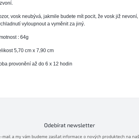
zvoní.
zor, vosk neubývá, jakmile budete mít pocit, že vosk již nevoní,
chladnutí vyloupnout a vyměnit za jiný.
motnost : 64g
likost 5,70 cm x 7,90 cm
oba provonění až do 6 x 12 hodin
Odebírat newsletter
 e-mail a my vám budeme zasílat informace o nových produktech na na