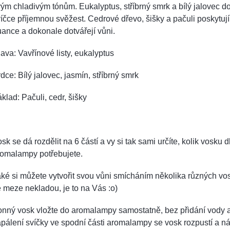
ým chladivým tónům. Eukalyptus, stříbrný smrk a bílý jalovec d
íčce příjemnou svěžest. Cedrové dřevo, šišky a pačuli poskytují
ance a dokonale dotvářejí vůni.
ava: Vavřínové listy, eukalyptus
dce: Bílý jalovec, jasmín, stříbrný smrk
klad: Pačuli, cedr, šišky
sk se dá rozdělit na 6 částí a vy si tak sami určíte, kolik vosku d
romalampy potřebujete.
ké si můžete vytvořit svou vůni smícháním několika různých vos
 meze nekladou, je to na Vás :o)
onný vosk vložte do aromalampy samostatně, bez přidání vody 
pálení svíčky ve spodní části aromalampy se vosk rozpustí a n