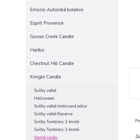
a
Emocio Autorská kolekce
n
e
Esprit Provence
l
Goose Creek Candle
Haribo
Chestnut Hill Candle
Kringle Candle
Svíčky velké
Halloween
Svíčky velké limitovaná edice
Svíčky velké Reserve
Po
Svíčky Tumblery 2-knoté
Svíčky Tumblery 3-knoté
Ju
Vonné vosky