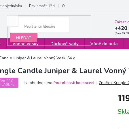
e objednávka
Reklamační řád
Obchodní podmínky
Zásady ochrany
Zákazni
+420 
HLEDAT
ě
Vonné vosky
Dárkové sady
Vůně do auta
 Candle Juniper & Laurel Vonný Vosk, 64 g
ingle Candle Juniper & Laurel Vonný 
EVA PRO
Průměrné
Neohodnoceno
Podrobnosti hodnocení
Značka:
Kringle
HLÁŠENÉ
hodnocení
produktu
11
je
0,0
Měrn
z
Sk
cena:
5
hvězdiček.