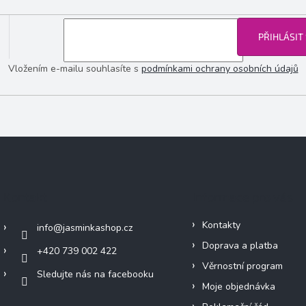
PŘIHLÁSIT
Vložením e-mailu souhlasíte s
podmínkami ochrany osobních údajů
Kontakt
Informace pro vás
Kontakty
info
@
jasminkashop.cz
Doprava a platba
+420 739 002 422
Věrnostní program
Sledujte nás na facebooku
Moje objednávka