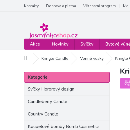
Přejít
Kontakty
Doprava a platba
Věrnostní program
Moj
na
obsah
Akce
Novinky
Svíčky
Bytové vůn
Domů
Kringle Candle
Vonné vosky
Kringle
Kr
P
Přeskočit
o
Kategorie
kategorie
s
SL
PŘI
t
Svíčky Hororový design
r
a
Candleberry Candle
n
Country Candle
n
í
Koupelové bomby Bomb Cosmetics
p