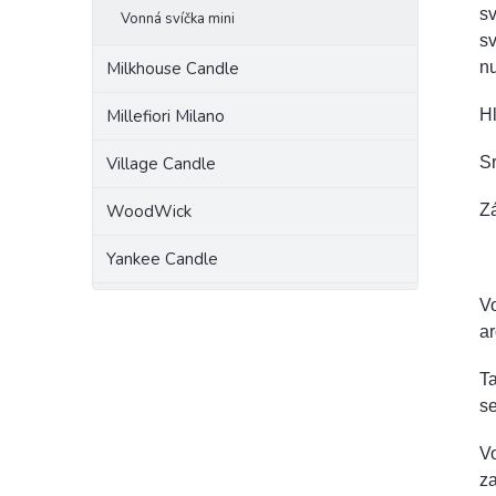
sv
Vonná svíčka mini
sv
Milkhouse Candle
nu
Millefiori Milano
Hl
Village Candle
Sr
WoodWick
Zá
Yankee Candle
Vo
a
Ta
se
V
za