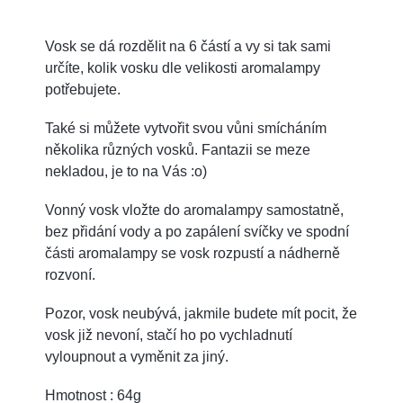
Vosk se dá rozdělit na 6 částí a vy si tak sami
určíte, kolik vosku dle velikosti aromalampy
potřebujete.
Také si můžete vytvořit svou vůni smícháním
několika různých vosků. Fantazii se meze
nekladou, je to na Vás :o)
Vonný vosk vložte do aromalampy samostatně,
bez přidání vody a po zapálení svíčky ve spodní
části aromalampy se vosk rozpustí a nádherně
rozvoní.
Pozor, vosk neubývá, jakmile budete mít pocit, že
vosk již nevoní, stačí ho po vychladnutí
vyloupnout a vyměnit za jiný.
Hmotnost : 64g