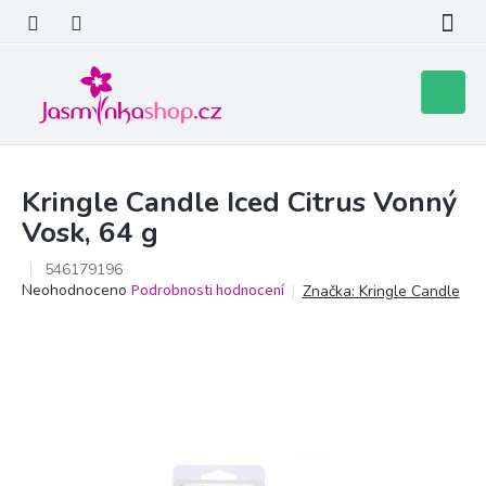
Přejít
na
obsah
Nákupní
košík
Kringle Candle Iced Citrus Vonný
Vosk, 64 g
546179196
Průměrné
Neohodnoceno
Podrobnosti hodnocení
Značka:
Kringle Candle
hodnocení
produktu
je
0,0
z
5
hvězdiček.