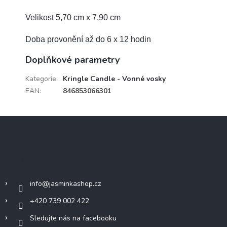
Velikost 5,70 cm x 7,90 cm
Doba provonění až do 6 x 12 hodin
Doplňkové parametry
Kategorie
:
Kringle Candle - Vonné vosky
EAN
:
846853066301
Z
á
p
a
Kontakt
t
í
info
@
jasminkashop.cz
+420 739 002 422
Sledujte nás na facebooku