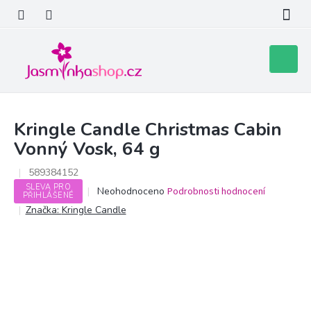
Přejít
na
obsah
Nákupní
košík
Kringle Candle Christmas Cabin
Vonný Vosk, 64 g
589384152
SLEVA PRO
Průměrné
Neohodnoceno
Podrobnosti hodnocení
PŘIHLÁŠENÉ
hodnocení
Značka:
Kringle Candle
produktu
je
0,0
z
5
hvězdiček.