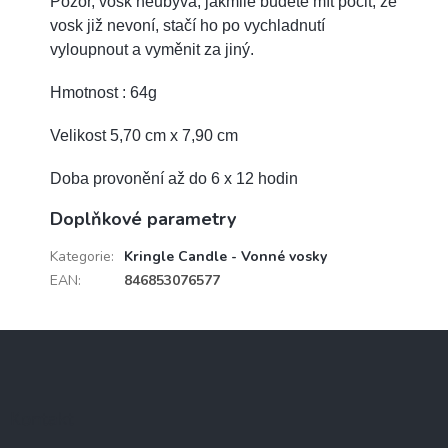
Pozor, vosk neubývá, jakmile budete mít pocit, že
vosk již nevoní, stačí ho po vychladnutí
vyloupnout a vyměnit za jiný.
Hmotnost : 64g
Velikost 5,70 cm x 7,90 cm
Doba provonění až do 6 x 12 hodin
Doplňkové parametry
Kategorie
:
Kringle Candle - Vonné vosky
EAN
:
846853076577
Z
á
p
a
Kontakt
t