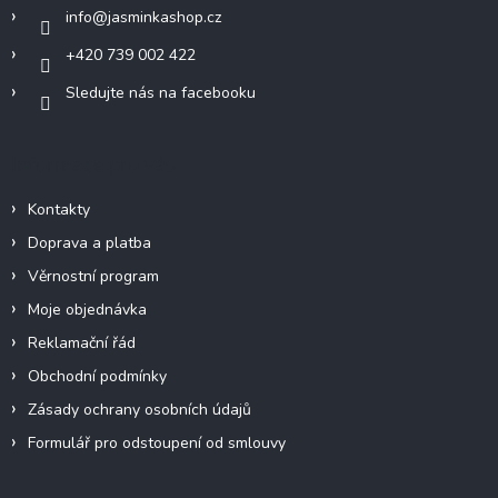
í
info
@
jasminkashop.cz
+420 739 002 422
Sledujte nás na facebooku
Informace pro vás
Kontakty
Doprava a platba
Věrnostní program
Moje objednávka
Reklamační řád
Obchodní podmínky
Zásady ochrany osobních údajů
Formulář pro odstoupení od smlouvy