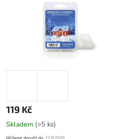
119 Kč
Měrná
Skladem
(>5 ks)
cena:
Můžeme doručit do:
12.8.2026