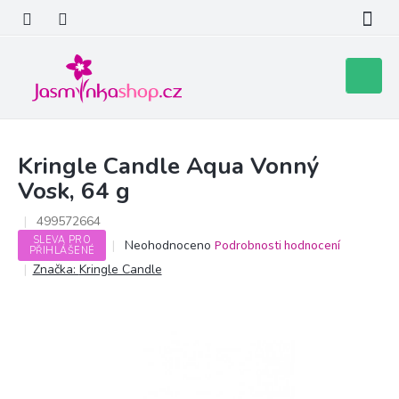
Přejít
na
obsah
Nákupní
košík
Kringle Candle Aqua Vonný
Vosk, 64 g
499572664
SLEVA PRO
Průměrné
Neohodnoceno
Podrobnosti hodnocení
PŘIHLÁŠENÉ
hodnocení
Značka:
Kringle Candle
produktu
je
0,0
z
5
hvězdiček.