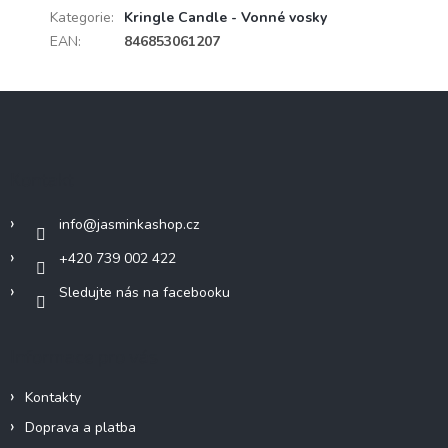
Kategorie
:
Kringle Candle - Vonné vosky
EAN
:
846853061207
Z
á
p
a
Kontakt
t
í
info
@
jasminkashop.cz
+420 739 002 422
Sledujte nás na facebooku
Informace pro vás
Kontakty
Doprava a platba