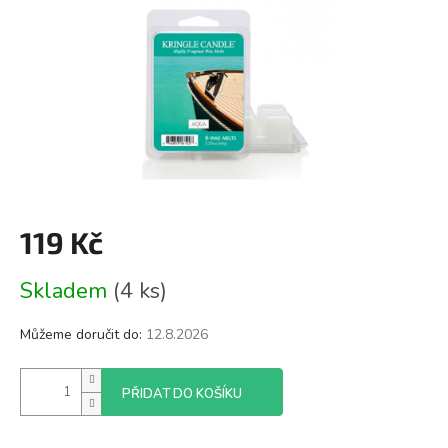
119 Kč
Měrná
Skladem
(4 ks)
cena:
Můžeme doručit do:
12.8.2026
PŘIDAT DO KOŠÍKU