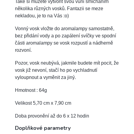
Také si můžete vytvořit svou vůni smícháním
několika různých vosků. Fantazii se meze
nekladou, je to na Vás :o)
Vonný vosk vložte do aromalampy samostatně,
bez přidání vody a po zapálení svíčky ve spodní
části aromalampy se vosk rozpustí a nádherně
rozvoní.
Pozor, vosk neubývá, jakmile budete mít pocit, že
vosk již nevoní, stačí ho po vychladnutí
vyloupnout a vyměnit za jiný.
Hmotnost : 64g
Velikost 5,70 cm x 7,90 cm
Doba provonění až do 6 x 12 hodin
Doplňkové parametry