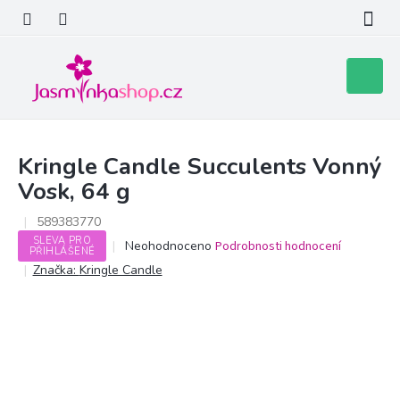
Přejít
na
obsah
Nákupní
košík
Kringle Candle Succulents Vonný
Vosk, 64 g
589383770
SLEVA PRO
Průměrné
Neohodnoceno
Podrobnosti hodnocení
PŘIHLÁŠENÉ
hodnocení
Značka:
Kringle Candle
produktu
je
0,0
z
5
hvězdiček.