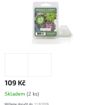
109 Kč
Měrná
Skladem
(2 ks)
cena:
Můžeme doručit do:
11.8.2026