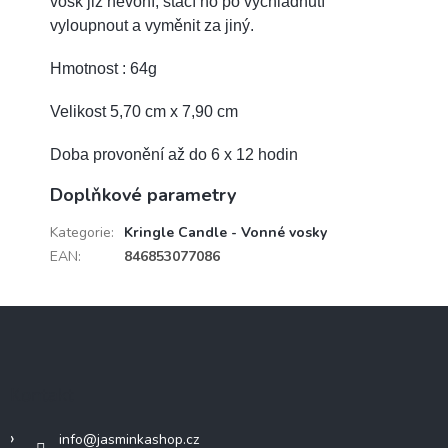
vosk již nevoní, stačí ho po vychladnutí
vyloupnout a vyměnit za jiný.
Hmotnost : 64g
Velikost 5,70 cm x 7,90 cm
Doba provonění až do 6 x 12 hodin
Doplňkové parametry
Kategorie
:
Kringle Candle - Vonné vosky
EAN
:
846853077086
Z
á
p
a
Kontakt
t
í
info
@
jasminkashop.cz