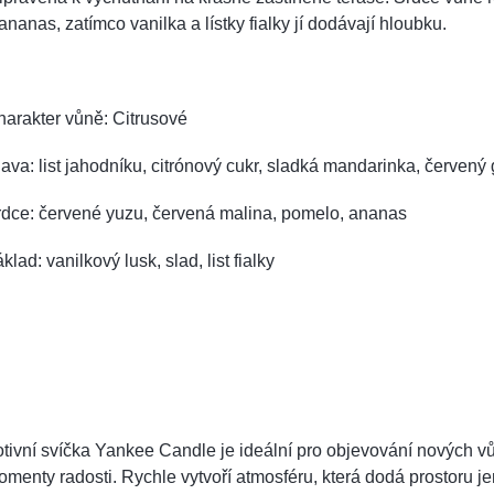
ananas, zatímco vanilka a lístky fialky jí dodávají hloubku.
arakter vůně: Citrusové
ava: list jahodníku, citrónový cukr, sladká mandarinka, červený 
rdce: červené yuzu, červená malina, pomelo, ananas
klad: vanilkový lusk, slad, list fialky
tivní svíčka Yankee Candle je ideální pro objevování nových v
menty radosti. Rychle vytvoří atmosféru, která dodá prostoru 