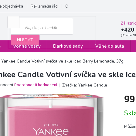
e objednávka
Reklamační řád
Obchodní podmínky
Zásady ochrany
Zákazni
+420 
HLEDAT
ě
Vonné vosky
Dárkové sady
Vůně do auta
Yankee Candle Votivní svíčka ve skle Iced Berry Lemonade, 37g
nkee Candle Votivní svíčka ve skle I
ěrné
dnocení
Podrobnosti hodnocení
Značka:
Yankee Candle
ocení
99
ktu
Měrn
Sk
cena:
iček.
Můžem