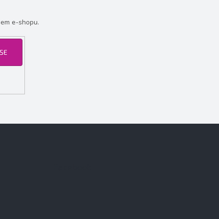
šem e-shopu.
 SE
Facebook