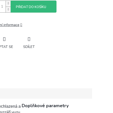
PŘIDAT DO KOŠÍKU
ní informace
PTAT SE
SDÍLET
Doplňkové parametry
vychlazená a
rozzáří yuzu