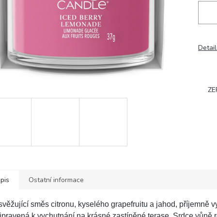
Detail
ZE
pis
Ostatní informace
věžující směs citronu, kyselého grapefruitu a jahod, příjemně 
ipravená k vychutnání na krásné zastíněné terase. Srdce vůně 