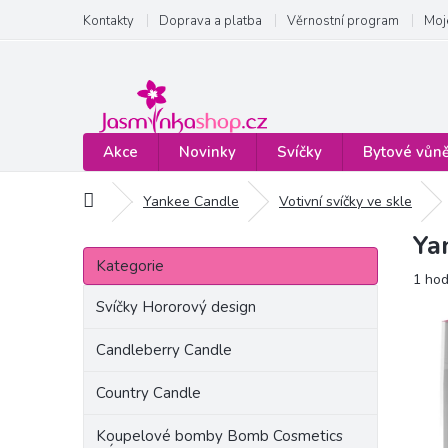
Přejít
Kontakty
Doprava a platba
Věrnostní program
Moj
na
obsah
Akce
Novinky
Svíčky
Bytové vůn
Domů
Yankee Candle
Votivní svíčky ve skle
Ya
P
Přeskočit
o
Kategorie
kategorie
Prům
1 ho
s
hodn
t
Svíčky Hororový design
produ
r
je
a
Candleberry Candle
5,0
n
z
Country Candle
5
n
hvězd
í
Koupelové bomby Bomb Cosmetics
p