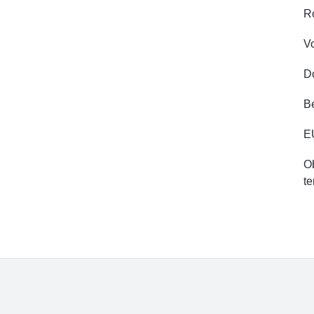
R
V
D
B
E
Ob
te