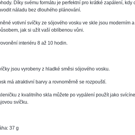
hody. Díky svému formátu je perfektní pro krátké zapálení, kdy
vodit náladu bez dlouhého plánování.
něné votivní svíčky ze sójového vosku ve skle jsou moderním 
ůsobem, jak si užít vaší oblíbenou vůni.
ovonění interiéru 8 až 10 hodin.
íčky jsou vyrobeny z hladké směsi sójového vosku.
sk má atraktivní barvy a rovnoměrně se rozpouští.
leničku z kvalitního skla můžete po vypálení použít jako svícín
jovou svíčku.
áha: 37 g