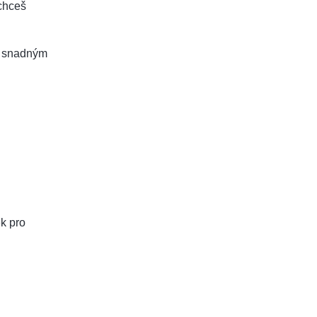
 chceš
a snadným
ek pro