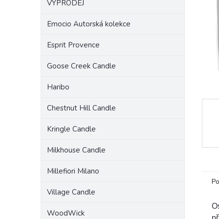
VÝPRODEJ
a
n
Emocio Autorská kolekce
e
l
Esprit Provence
Goose Creek Candle
Haribo
Chestnut Hill Candle
Kringle Candle
Milkhouse Candle
Millefiori Milano
Po
Village Candle
Os
WoodWick
př