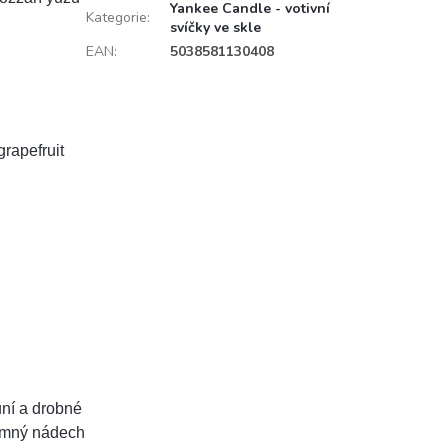
Yankee Candle - votivní
Kategorie
:
svíčky ve skle
EAN
:
5038581130408
grapefruit
ůní a drobné
jemný nádech