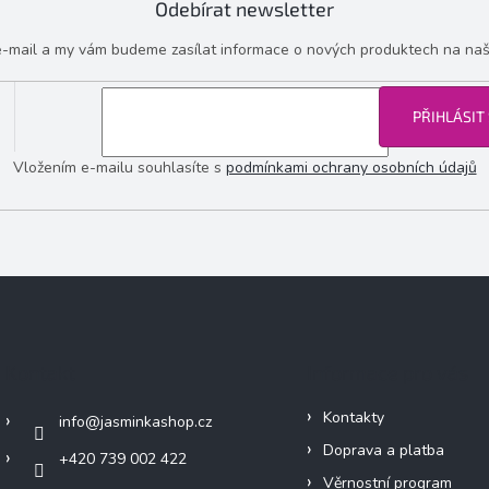
Odebírat newsletter
 e-mail a my vám budeme zasílat informace o nových produktech na na
PŘIHLÁSIT
Vložením e-mailu souhlasíte s
podmínkami ochrany osobních údajů
Kontakt
Informace pro vás
Kontakty
info
@
jasminkashop.cz
Doprava a platba
+420 739 002 422
Věrnostní program