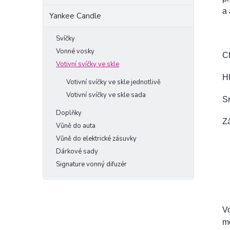
a 
Yankee Candle
Svíčky
Vonné vosky
Ch
Votivní svíčky ve skle
Hl
Votivní svíčky ve skle jednotlivě
Votivní svíčky ve skle sada
S
Doplňky
Zá
Vůně do auta
Vůně do elektrické zásuvky
Dárkové sady
Signature vonný difuzér
Vo
mo