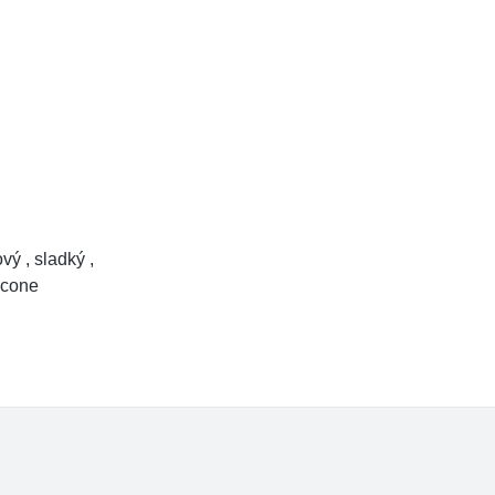
ý , sladký ,
ascone