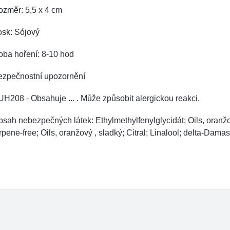
ozměr: 5,5 x 4 cm
osk: Sójový
oba hoření: 8-10 hod
ezpečnostní upozornění
UH208 -
Obsahuje ... . Může způsobit alergickou reakci.
sah nebezpečných látek: Ethylmethylfenylglycidát; Oils, oranžov
rpene-free; Oils, oranžový , sladký; Citral; Linalool; delta-Dam