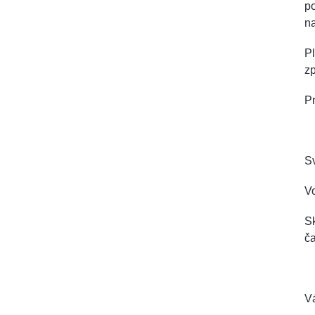
po
na
Pl
zp
Pr
Sv
Vo
Sk
ča
V