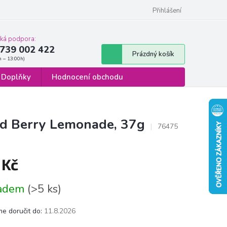
 osobních údajů
Formulář pro odstoupení od smlouvy
Přihlášení
cká podpora:
739 002 422
Nákupní
Prázdný košík
košík
Doplňky
Hodnocení obchodu
ced Berry Lemonade, 37g
76475
 Kč
á
ladem
(>5 ks)
e doručit do:
11.8.2026