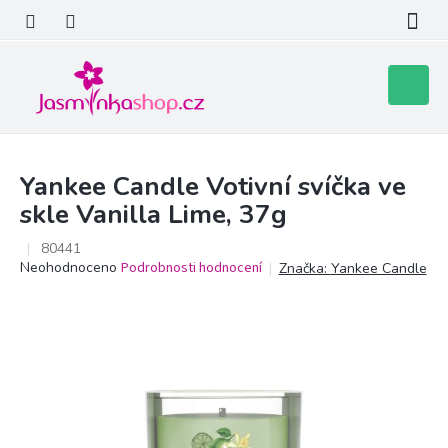
Přejít
na
obsah
Nákupní
košík
Yankee Candle Votivní svíčka ve
skle Vanilla Lime, 37g
80441
Průměrné
Neohodnoceno
Podrobnosti hodnocení
Značka:
Yankee Candle
hodnocení
produktu
je
0,0
z
5
hvězdiček.