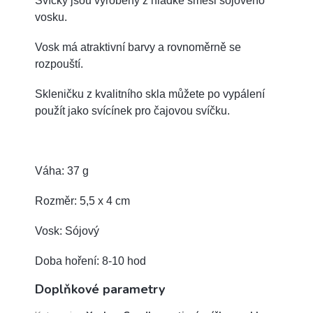
Svíčky jsou vyrobeny z hladké směsi sójového
vosku.
Vosk má atraktivní barvy a rovnoměrně se
rozpouští.
Skleničku z kvalitního skla můžete po vypálení
použít jako svícínek pro čajovou svíčku.
Váha: 37 g
Rozměr: 5,5 x 4 cm
Vosk: Sójový
Doba hoření: 8-10 hod
Doplňkové parametry