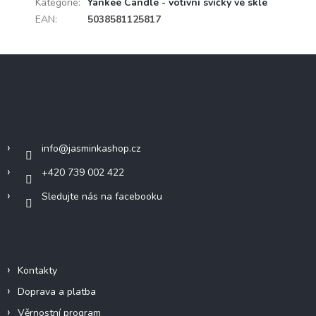
Kategorie
:
Yankee Candle - votivní svíčky ve skle
EAN
:
5038581125817
Z
á
p
a
Kontakt
t
í
info
@
jasminkashop.cz
+420 739 002 422
Sledujte nás na facebooku
Informace pro vás
Kontakty
Doprava a platba
Věrnostní program