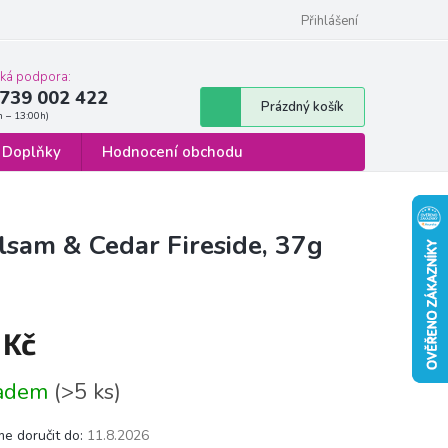
 osobních údajů
Formulář pro odstoupení od smlouvy
Přihlášení
cká podpora:
739 002 422
Nákupní
Prázdný košík
košík
Doplňky
Hodnocení obchodu
alsam & Cedar Fireside, 37g
 Kč
á
ladem
(>5 ks)
e doručit do:
11.8.2026