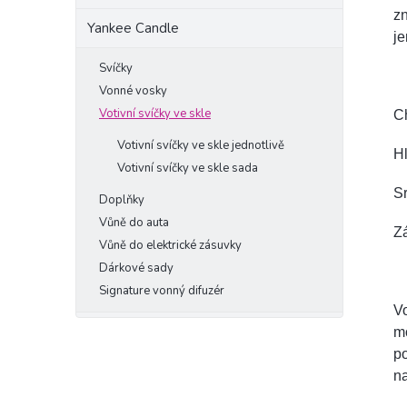
zn
Yankee Candle
je
Svíčky
Vonné vosky
Votivní svíčky ve skle
Ch
Votivní svíčky ve skle jednotlivě
Hl
Votivní svíčky ve skle sada
Sr
Doplňky
Vůně do auta
Zá
Vůně do elektrické zásuvky
Dárkové sady
Signature vonný difuzér
Vo
mo
po
na