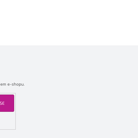
šem e-shopu.
 SE