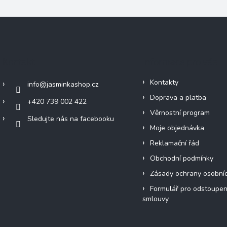
Kontakt
Informace pro vás
Kontakty
info
@
jasminkashop.cz
Doprava a platba
+420 739 002 422
Věrnostní program
Sledujte nás na facebooku
Moje objednávka
Reklamační řád
Obchodní podmínky
Zásady ochrany osobní
Formulář pro odstoupen
smlouvy