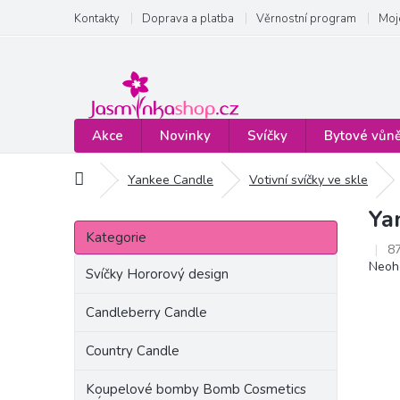
Přejít
Kontakty
Doprava a platba
Věrnostní program
Moj
na
obsah
Akce
Novinky
Svíčky
Bytové vůn
Domů
Yankee Candle
Votivní svíčky ve skle
Ya
P
Přeskočit
o
Kategorie
kategorie
8
s
Prům
Neoh
t
Svíčky Hororový design
hodn
r
produ
a
Candleberry Candle
je
n
0,0
Country Candle
z
n
5
í
hvězd
Koupelové bomby Bomb Cosmetics
p