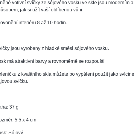
něné votivní svíčky ze sójového vosku ve skle jsou moderním 
ůsobem, jak si užít vaší oblíbenou vůni.
ovonění interiéru 8 až 10 hodin.
íčky jsou vyrobeny z hladké směsi sójového vosku.
sk má atraktivní barvy a rovnoměrně se rozpouští.
leničku z kvalitního skla můžete po vypálení použít jako svícín
jovou svíčku.
áha: 37 g
ozměr: 5,5 x 4 cm
osk: Sójový