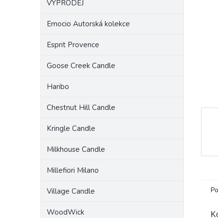
VÝPRODEJ
a
n
Emocio Autorská kolekce
e
l
Esprit Provence
Goose Creek Candle
Haribo
Chestnut Hill Candle
Kringle Candle
Milkhouse Candle
Millefiori Milano
Po
Village Candle
WoodWick
Ko