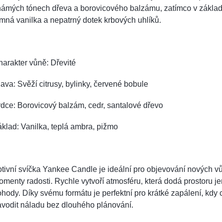
ámých tónech dřeva a borovicového balzámu, zatímco v základu
mná vanilka a nepatrný dotek krbových uhlíků.
arakter vůně: Dřevité
ava: Svěží citrusy, bylinky, červené bobule
dce: Borovicový balzám, cedr, santalové dřevo
klad: Vanilka, teplá ambra, pižmo
tivní svíčka Yankee Candle je ideální pro objevování nových v
menty radosti. Rychle vytvoří atmosféru, která dodá prostoru 
hody. Díky svému formátu je perfektní pro krátké zapálení, kdy
vodit náladu bez dlouhého plánování.