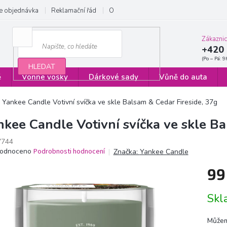
e objednávka
Reklamační řád
Obchodní podmínky
Zásady ochrany
Zákazni
+420 
HLEDAT
ě
Vonné vosky
Dárkové sady
Vůně do auta
Yankee Candle Votivní svíčka ve skle Balsam & Cedar Fireside, 37g
nkee Candle Votivní svíčka ve skle B
7744
ěrné
odnoceno
Podrobnosti hodnocení
Značka:
Yankee Candle
ocení
99
ktu
Měrn
Sk
cena:
iček.
Můžem