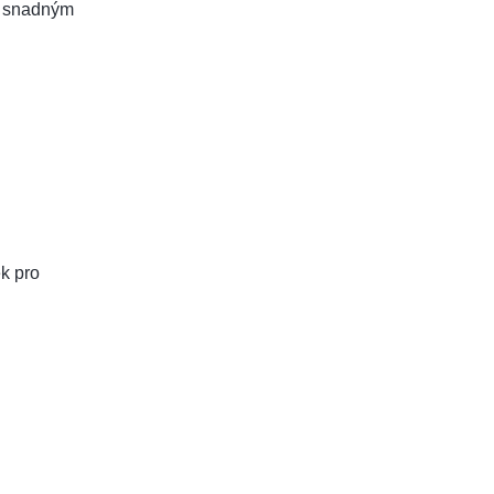
a snadným
ek pro