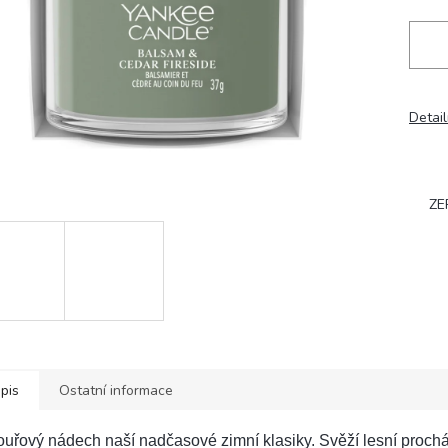
Detail
ZE
pis
Ostatní informace
uřový nádech naší nadčasové zimní klasiky. Svěží lesní prochá