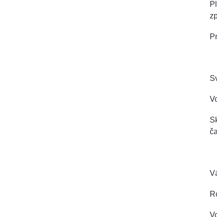
Pl
zp
Pr
Sv
Vo
Sk
ča
V
R
V