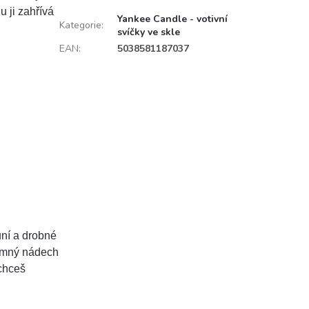
 ji zahřívá
Yankee Candle - votivní
Kategorie
:
svíčky ve skle
EAN
:
5038581187037
ůní a drobné
jemný nádech
 chceš