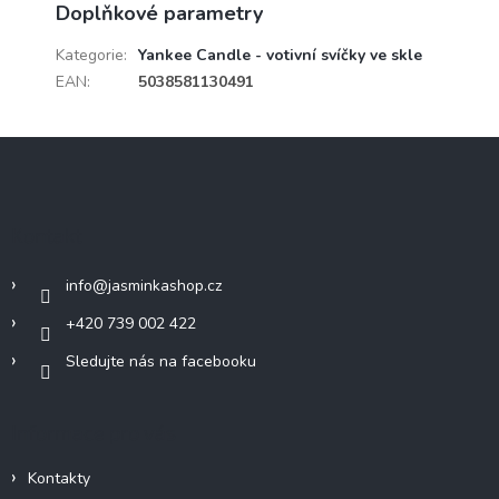
Doplňkové parametry
Kategorie
:
Yankee Candle - votivní svíčky ve skle
EAN
:
5038581130491
Z
á
p
a
Kontakt
t
í
info
@
jasminkashop.cz
+420 739 002 422
Sledujte nás na facebooku
Informace pro vás
Kontakty