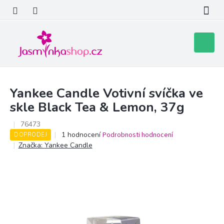
Přejít
na
obsah
Nákupní
košík
Yankee Candle Votivní svíčka ve
skle Black Tea & Lemon, 37g
76473
Průměrné
1 hodnocení
Podrobnosti hodnocení
DOPRODEJ
hodnocení
Značka:
Yankee Candle
produktu
je
5,0
z
5
hvězdiček.