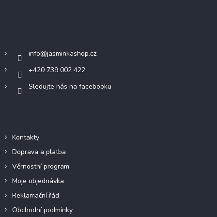
á
p
a
Kontakt
t
í
info
@
jasminkashop.cz
+420 739 002 422
Sledujte nás na facebooku
Informace pro vás
Kontakty
Doprava a platba
Věrnostní program
Moje objednávka
Reklamační řád
Obchodní podmínky