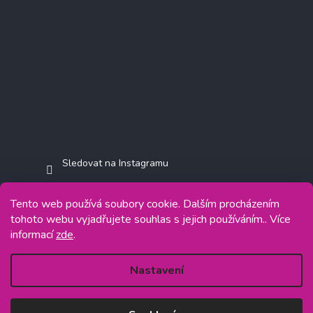
Sledovat na Instagramu
Tento web používá soubory cookie. Dalším procházením
tohoto webu vyjadřujete souhlas s jejich používáním.. Více
informací
zde
.
Copyright 2026
Jasminkashop.cz
. Všechna práva vyhrazena.
Grafický návrh vytvořil a na Shoptet implementoval
Tomáš Hlad
&
Shoptetak.cz
.
Nastavení
Vytvořil Shoptet