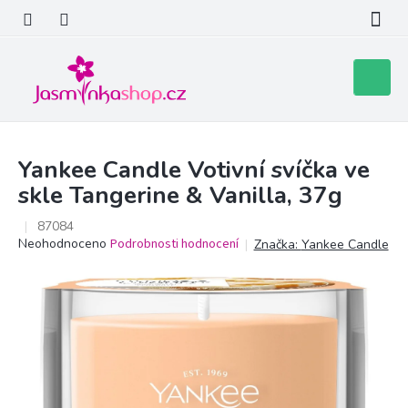
Přejít
na
obsah
Nákupní
košík
Yankee Candle Votivní svíčka ve
skle Tangerine & Vanilla, 37g
87084
Průměrné
Neohodnoceno
Podrobnosti hodnocení
Značka:
Yankee Candle
hodnocení
produktu
je
0,0
z
5
hvězdiček.