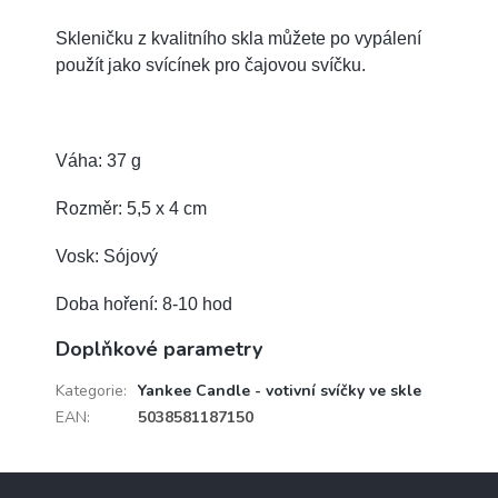
Skleničku z kvalitního skla můžete po vypálení
použít jako svícínek pro čajovou svíčku.
Váha: 37 g
Rozměr: 5,5 x 4 cm
Vosk: Sójový
Doba hoření: 8-10 hod
Doplňkové parametry
Kategorie
:
Yankee Candle - votivní svíčky ve skle
EAN
:
5038581187150
Z