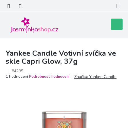
Přejít
na
obsah
Nákupní
košík
Yankee Candle Votivní svíčka ve
skle Capri Glow, 37g
84295
Průměrné
1 hodnocení
Podrobnosti hodnocení
Značka:
Yankee Candle
hodnocení
produktu
je
5,0
z
5
hvězdiček.