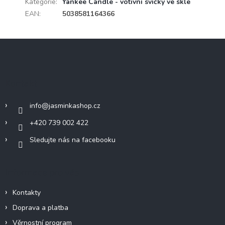
Kategorie
:
Yankee Candle - votivní svíčky ve skle
EAN
:
5038581164366
Z
á
p
a
Kontakt
t
í
info
@
jasminkashop.cz
+420 739 002 422
Sledujte nás na facebooku
Informace pro vás
Kontakty
Doprava a platba
Věrnostní program