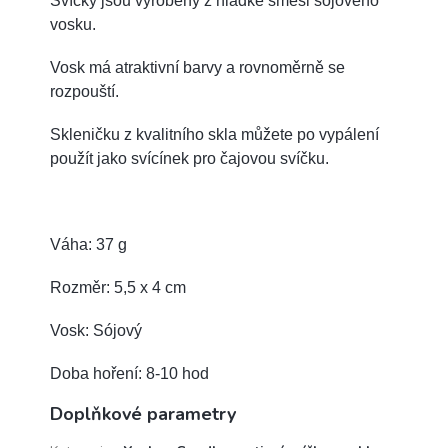
Svíčky jsou vyrobeny z hladké směsi sójového
vosku.
Vosk má atraktivní barvy a rovnoměrně se
rozpouští.
Skleničku z kvalitního skla můžete po vypálení
použít jako svícínek pro čajovou svíčku.
Váha: 37 g
Rozměr: 5,5 x 4 cm
Vosk: Sójový
Doba hoření: 8-10 hod
Doplňkové parametry