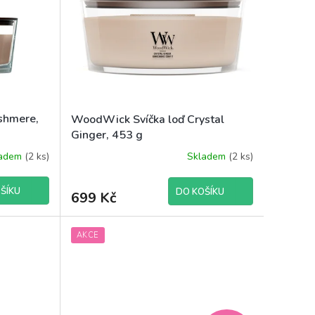
shmere,
WoodWick Svíčka loď Crystal
Ginger, 453 g
ladem
(2 ks)
Skladem
(2 ks)
ŠÍKU
DO KOŠÍKU
699 Kč
AKCE