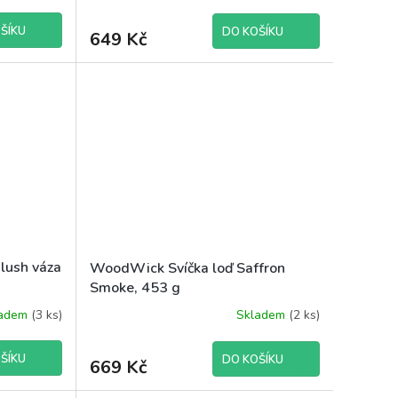
ŠÍKU
DO KOŠÍKU
649 Kč
lush váza
WoodWick Svíčka loď Saffron
Smoke, 453 g
ladem
(3 ks)
Skladem
(2 ks)
ŠÍKU
DO KOŠÍKU
669 Kč