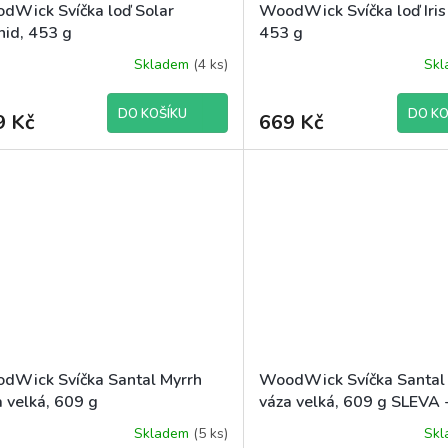
dWick Svíčka loď Solar
WoodWick Svíčka loď Iri
hid, 453 g
453 g
Skladem
(4 ks)
Sk
DO KOŠÍKU
DO KO
9 Kč
669 Kč
dWick Svíčka Santal Myrrh
WoodWick Svíčka Santal
a velká, 609 g
váza velká, 609 g SLEVA -
Skladem
(5 ks)
Sk