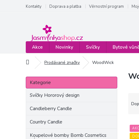
Přejít
Kontakty
Doprava a platba
Věrnostní program
Moj
na
obsah
Akce
Novinky
Svíčky
Bytové vůn
Domů
Prodávané značky
WoodWick
Wo
P
Přeskočit
o
Kategorie
kategorie
s
t
Svíčky Hororový design
Ř
r
a
Dop
a
Candleberry Candle
z
n
e
Country Candle
n
V
n
í
AK
ý
í
Koupelové bomby Bomb Cosmetics
p
p
p
DO