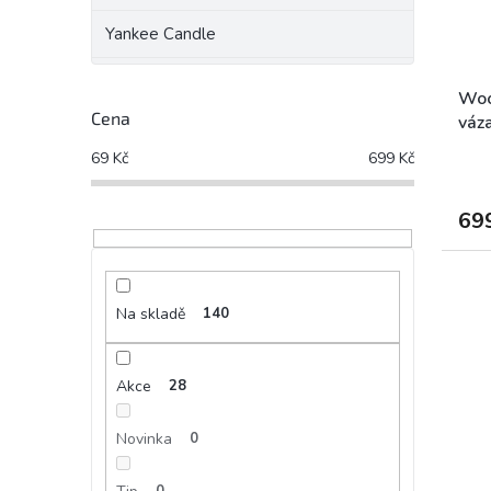
Yankee Candle
Woo
Cena
váz
69
Kč
699
Kč
69
Na skladě
140
Akce
28
Novinka
0
0