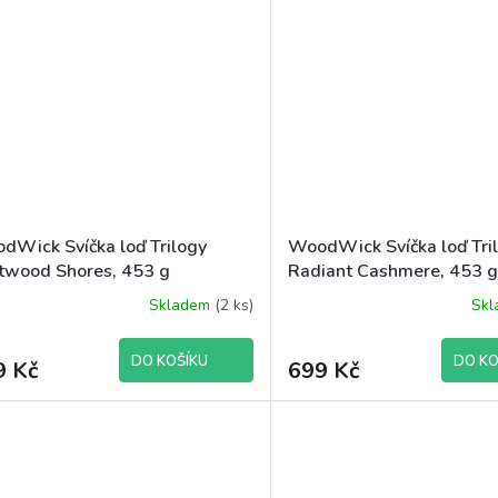
dWick Svíčka loď Trilogy
WoodWick Svíčka loď Tri
ftwood Shores, 453 g
Radiant Cashmere, 453 
Skladem
(2 ks)
Sk
DO KOŠÍKU
DO KO
9 Kč
699 Kč