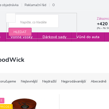
e objednávka
Reklamační řád
Obchodní podmínky
Zásady ochrany
Zákazni
+420 
HLEDAT
ě
Vonné vosky
Dárkové sady
Vůně do auta
odWick
oručujeme
Nejlevnější
Nejdražší
Nejprodávanější
Abecedně
CE
PRODEJ