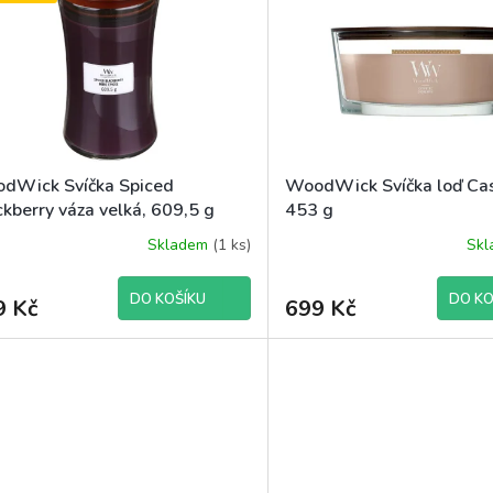
dWick Svíčka Spiced
WoodWick Svíčka loď Ca
kberry váza velká, 609,5 g
453 g
VA - 2 jakost
Skladem
(1 ks)
Sk
DO KOŠÍKU
DO KO
9 Kč
699 Kč