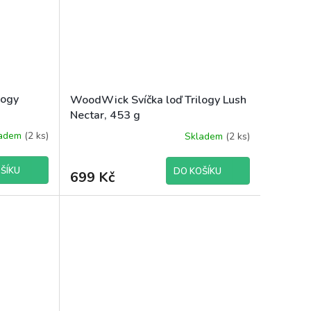
logy
WoodWick Svíčka loď Trilogy Lush
Nectar, 453 g
ladem
(2 ks)
Skladem
(2 ks)
ŠÍKU
DO KOŠÍKU
699 Kč