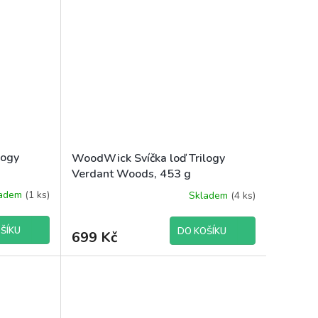
logy
WoodWick Svíčka loď Trilogy
g
Verdant Woods, 453 g
ladem
(1 ks)
Skladem
(4 ks)
ŠÍKU
DO KOŠÍKU
699 Kč