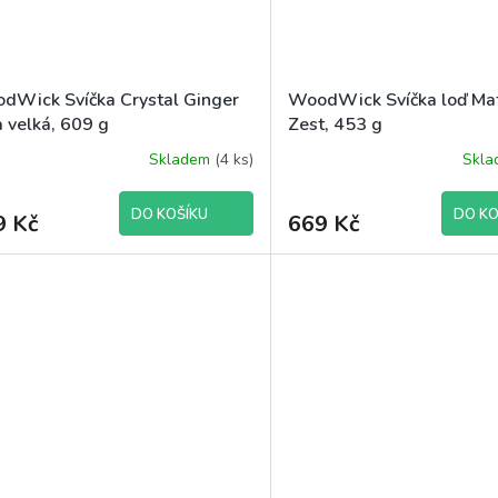
dWick Svíčka Crystal Ginger
WoodWick Svíčka loď Ma
a velká, 609 g
Zest, 453 g
Skladem
(4 ks)
Skl
DO KOŠÍKU
DO KO
9 Kč
669 Kč