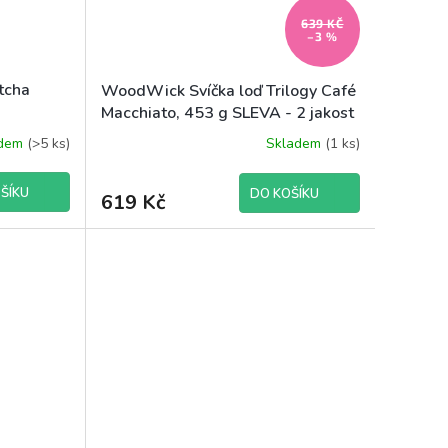
639 KČ
–3 %
tcha
WoodWick Svíčka loď Trilogy Café
Macchiato, 453 g SLEVA - 2 jakost
adem
(>5 ks)
Skladem
(1 ks)
ŠÍKU
DO KOŠÍKU
619 Kč