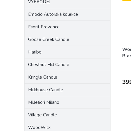
VÝPRODEJ
a
i
r
n
s
o
Emocio Autorská kolekce
e
p
d
l
r
u
Esprit Provence
o
k
d
t
Goose Creek Candle
u
ů
k
Woo
Haribo
t
Blac
ů
SLE
Chestnut Hill Candle
Kringle Candle
39
Milkhouse Candle
Millefiori Milano
Village Candle
WoodWick