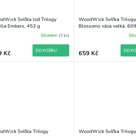
dWick Svíčka loď Trilogy
WoodWick Svíčka Trilogy
illa Embers, 453 g
Blossoms váza velká, 609
Skladem
(3 ks)
Sk
DO KOŠÍKU
DO KO
9 Kč
659 Kč
dWick Svíčka Trilogy
WoodWick Svíčka Trilogy