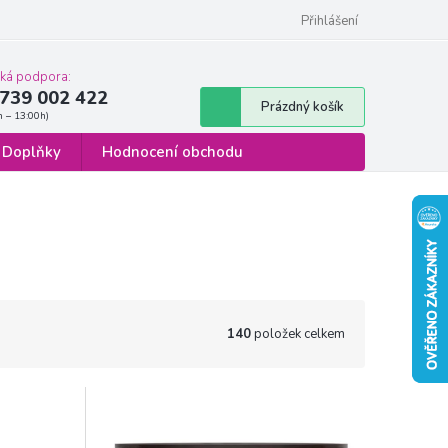
 osobních údajů
Formulář pro odstoupení od smlouvy
Přihlášení
cká podpora:
739 002 422
Nákupní
Prázdný košík
košík
Doplňky
Hodnocení obchodu
140
položek celkem