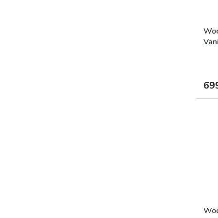
Woo
Van
69
Woo