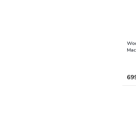
Woo
Mac
69