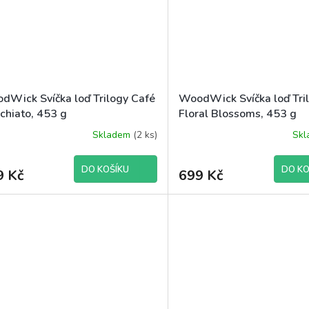
dWick Svíčka loď Trilogy Café
WoodWick Svíčka loď Tri
chiato, 453 g
Floral Blossoms, 453 g
Skladem
(2 ks)
Sk
DO KOŠÍKU
DO KO
9 Kč
699 Kč