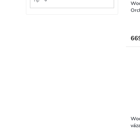
Tip
Woo
Orc
66
Woo
váz