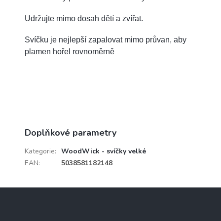
Udržujte mimo dosah dětí a zvířat.
Svíčku je nejlepší zapalovat mimo průvan, aby
plamen hořel rovnoměrně
Doplňkové parametry
Kategorie
:
WoodWick - svíčky velké
EAN
:
5038581182148
Z
á
p