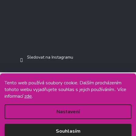
Sledovat na Instagramu
Tento web používá soubory cookie. Dalším procházením
tohoto webu vyjadřujete souhlas s jejich používáním.. Více
Copyright 2026
Jasminkashop.cz
. Všechna práva vyhrazena.
informací
zde
.
Grafický návrh vytvořil a na Shoptet implementoval
Tomáš Hlad
&
Shoptetak.cz
.
Nastavení
Vytvořil Shoptet
Souhlasím