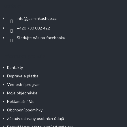
a
Kontakt
t
í
info
@
jasminkashop.cz
+420 739 002 422
Sledujte nás na facebooku
Informace pro vás
Kontakty
Doprava a platba
Věrnostní program
Moje objednávka
Reklamační řád
Obchodní podmínky
Zásady ochrany osobních údajů