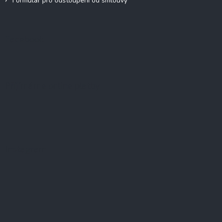
Formulář pro odstoupení od smlouvy
Facebook
Přijímáme online platby
Instagram