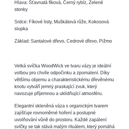
Hlava: Šťavnatá fíková, Černý rybíz, Zelené
stonky
Srdce: Fíkové listy, Muškátová růže, Kokosová
slupka
Základ: Santalové dřevo, Cedrové dřevo, Pižmo
Velká svíčka WoodWick ve tvaru vázy je ideální
volbou pro chvíle odpočinku a zpomalení. Díky
většímu objemu a charakteristickému dřevěnému
knotu vytváří jemný praskající zvuk, který
navozuje příjemnou a uklidňující atmosféru.
Elegantní skleněná váza s organickým tvarem
zajišťuje rovnoměrné hoření a postupné
uvolňování vůně do prostoru. Každé zapálení
svíčky se tak stává malým rituálem, který pomáhá