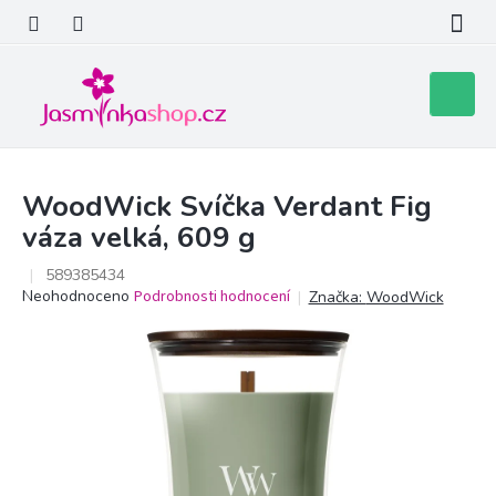
Přejít
na
obsah
Nákupní
košík
WoodWick Svíčka Verdant Fig
váza velká, 609 g
589385434
Průměrné
Neohodnoceno
Podrobnosti hodnocení
Značka:
WoodWick
hodnocení
produktu
je
0,0
z
5
hvězdiček.