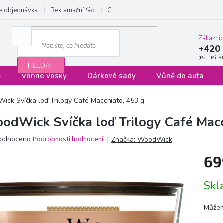
e objednávka
Reklamační řád
Obchodní podmínky
Zásady ochrany
Zákazni
+420 
HLEDAT
ě
Vonné vosky
Dárkové sady
Vůně do auta
ck Svíčka loď Trilogy Café Macchiato, 453 g
odWick Svíčka loď Trilogy Café Macc
ěrné
odnoceno
Podrobnosti hodnocení
Značka:
WoodWick
ocení
69
ktu
Měrn
Sk
cena:
iček.
Můžem