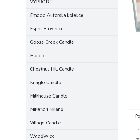
VÝPRODEJ
a
n
Emocio Autorská kolekce
e
l
Esprit Provence
Goose Creek Candle
Haribo
Chestnut Hill Candle
Kringle Candle
Milkhouse Candle
Millefiori Milano
Po
Village Candle
Tř
WoodWick
ma