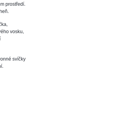
m prostředí.
oheň.
čka,
vého vosku,
í
vonné svíčky
í.