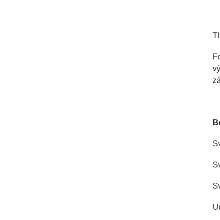
TI
Fo
vý
z
B
Sv
Sv
Sv
Ud