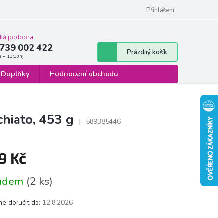
 osobních údajů
Formulář pro odstoupení od smlouvy
Přihlášení
cká podpora:
739 002 422
Nákupní
Prázdný košík
košík
Doplňky
Hodnocení obchodu
hiato, 453 g
589385446
9 Kč
á
ladem
(2 ks)
e doručit do:
12.8.2026