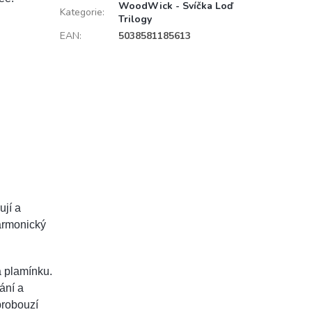
WoodWick - Svíčka Loď
Kategorie
:
Trilogy
EAN
:
5038581185613
ují a
harmonický
a plamínku.
ání a
probouzí