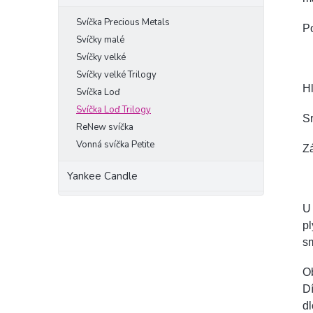
Svíčka Precious Metals
Po
Svíčky malé
Svíčky velké
Svíčky velké Trilogy
H
Svíčka Loď
Svíčka Loď Trilogy
S
ReNew svíčka
Vonná svíčka Petite
Z
Yankee Candle
U 
pl
sm
Ob
Dí
dl