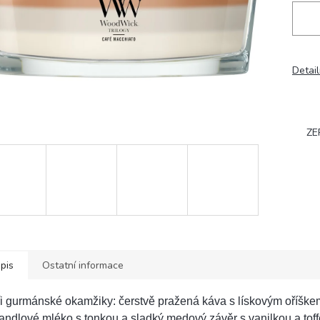
Detail
ZE
pis
Ostatní informace
i gurmánské okamžiky: čerstvě pražená káva s lískovým oříšk
ndlové mléko s tonkou a sladký medový závěr s vanilkou a toff