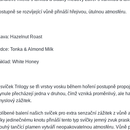
stupně se rozvíjející vůně přináší hřejivou, útulnou atmosféru.
lava: Hazelnut Roast
rdce: Tonka & Almond Milk
áklad: White Honey
svíček Trilogy se tři vrstvy vosku během hoření postupně propoj
ynule přecházejí jedna v druhou, čímž vzniká proměnlivý, ale 
yslový zážitek.
líbené balení našich svíček pro extra senzační zážitek z vůně 
ky jedinečnému knotu přináší tento typ svíčky jemný zvuk prask
ouhý tančící plamen vytváří neopakovatelnou atmosféru. Vůně 