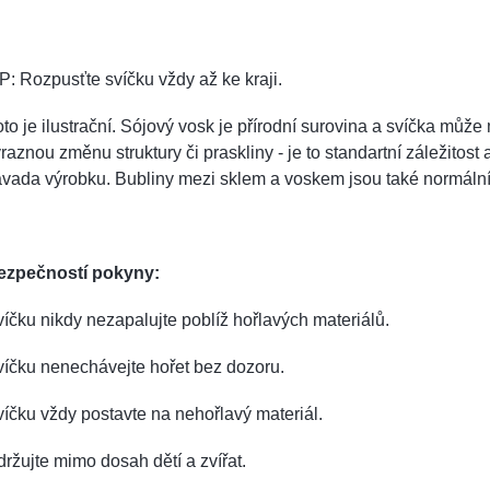
P: Rozpusťte svíčku vždy až ke kraji.
to je ilustrační. Sójový vosk je přírodní surovina a svíčka může 
raznou změnu struktury či praskliny - je to standartní záležitost 
ávada výrobku. Bubliny mezi sklem a voskem jsou také normáln
ezpečností pokyny:
íčku nikdy nezapalujte poblíž hořlavých materiálů.
íčku nenechávejte hořet bez dozoru.
íčku vždy postavte na nehořlavý materiál.
ržujte mimo dosah dětí a zvířat.