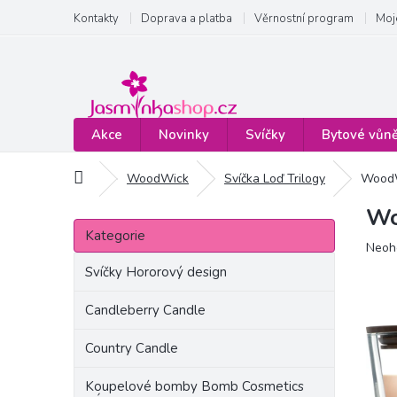
Přejít
Kontakty
Doprava a platba
Věrnostní program
Moj
na
obsah
Akce
Novinky
Svíčky
Bytové vůn
Domů
WoodWick
Svíčka Loď Trilogy
WoodWi
Wo
P
Přeskočit
o
Kategorie
kategorie
Prům
Neoh
s
hodn
t
Svíčky Hororový design
produ
r
je
a
Candleberry Candle
0,0
n
z
Country Candle
5
n
hvězd
í
Koupelové bomby Bomb Cosmetics
p