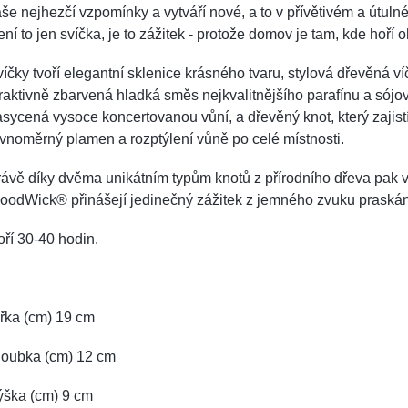
še nejhezčí vzpomínky a vytváří nové, a to v přívětivém a útulné
ní to jen svíčka, je to zážitek - protože domov je tam, kde hoří 
íčky tvoří elegantní sklenice krásného tvaru, stylová dřevěná ví
raktivně zbarvená hladká směs nejkvalitnějšího parafínu a sójo
sycená vysoce koncertovanou vůní, a dřevěný knot, který zajist
vnoměrný plamen a rozptýlení vůně po celé místnosti.
ávě díky dvěma unikátním typům knotů z přírodního dřeva pak 
oodWick® přinášejí jedinečný zážitek z jemného zvuku praskán
ří 30-40 hodin.
řka (cm) 19 cm
loubka (cm) 12 cm
ýška (cm) 9 cm