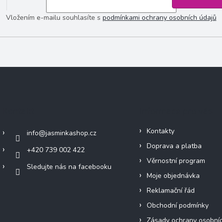
Vložením e-mailu souhlasíte s
podmínkami ochrany osobních údajů
Kontakt
Informace pro vás
Kontakty
info
@
jasminkashop.cz
Doprava a platba
+420 739 002 422
Věrnostní program
Sledujte nás na facebooku
Moje objednávka
Reklamační řád
Obchodní podmínky
Zásady ochrany osobní