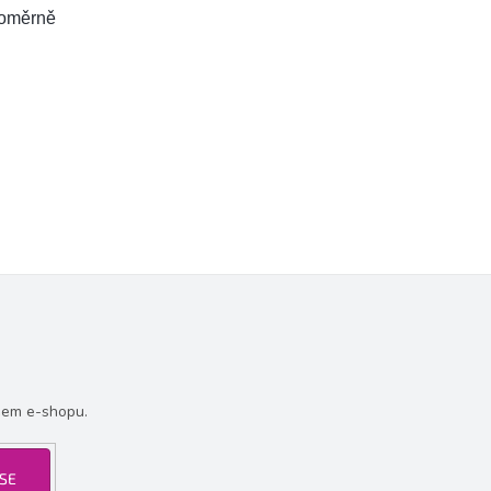
noměrně
šem e-shopu.
 SE