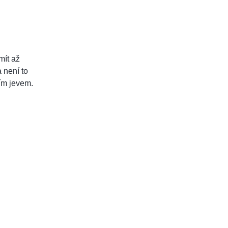
mít až
a není to
ím jevem.