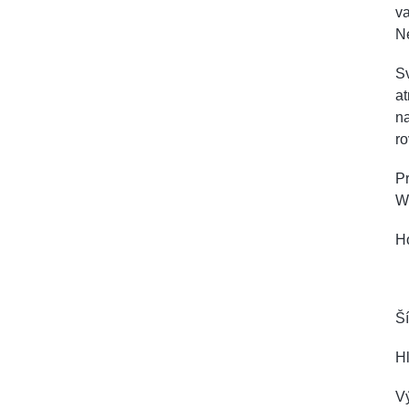
va
Ne
Sv
at
na
ro
Pr
W
Ho
Ší
H
V