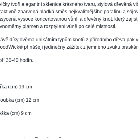
íčky tvoří elegantní sklenice krásného tvaru, stylová dřevěná ví
raktivně zbarvená hladká směs nejkvalitnějšího parafínu a sójo
sycená vysoce koncertovanou vůní, a dřevěný knot, který zajist
vnoměrný plamen a rozptýlení vůně po celé místnosti.
ávě díky dvěma unikátním typům knotů z přírodního dřeva pak 
oodWick® přinášejí jedinečný zážitek z jemného zvuku praskán
ří 30-40 hodin.
řka (cm) 19 cm
loubka (cm) 12 cm
ýška (cm) 9 cm