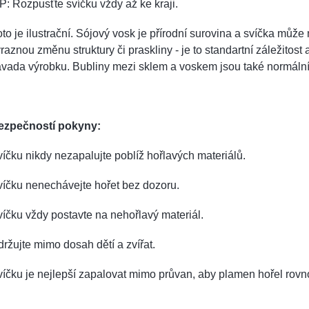
P: Rozpusťte svíčku vždy až ke kraji.
to je ilustrační. Sójový vosk je přírodní surovina a svíčka může 
raznou změnu struktury či praskliny - je to standartní záležitost 
ávada výrobku. Bubliny mezi sklem a voskem jsou také normáln
ezpečností pokyny:
íčku nikdy nezapalujte poblíž hořlavých materiálů.
íčku nenechávejte hořet bez dozoru.
íčku vždy postavte na nehořlavý materiál.
ržujte mimo dosah dětí a zvířat.
íčku je nejlepší zapalovat mimo průvan, aby plamen hořel rov