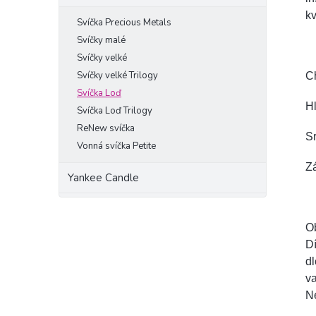
kv
Svíčka Precious Metals
Svíčky malé
Svíčky velké
Svíčky velké Trilogy
C
Svíčka Loď
Hl
Svíčka Loď Trilogy
ReNew svíčka
Sr
Vonná svíčka Petite
Zá
Yankee Candle
Ob
Dí
dl
va
Ne