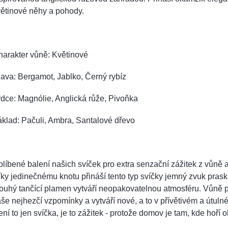
ětinové něhy a pohody.
harakter vůně: Květinové
ava: Bergamot, Jablko, Černý rybíz
dce: Magnólie, Anglická růže, Pivoňka
klad: Pačuli, Ambra, Santalové dřevo
líbené balení našich svíček pro extra senzační zážitek z vůně 
ky jedinečnému knotu přináší tento typ svíčky jemný zvuk prask
ouhý tančící plamen vytváří neopakovatelnou atmosféru. Vůně 
še nejhezčí vzpomínky a vytváří nové, a to v přívětivém a útulné
ní to jen svíčka, je to zážitek - protože domov je tam, kde hoří 