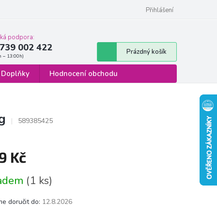
 osobních údajů
Formulář pro odstoupení od smlouvy
Přihlášení
cká podpora:
739 002 422
Nákupní
Prázdný košík
košík
Doplňky
Hodnocení obchodu
g
589385425
9 Kč
á
ladem
(1 ks)
e doručit do:
12.8.2026