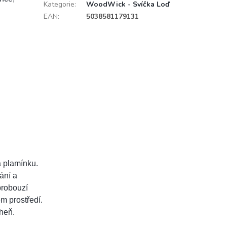
Kategorie
:
WoodWick - Svíčka Loď
EAN
:
5038581179131
a plamínku.
ání a
probouzí
m prostředí.
oheň.