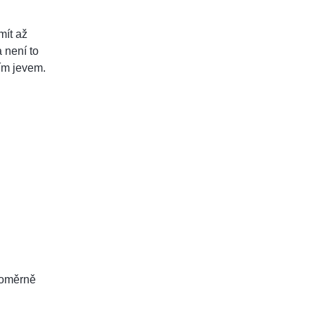
mít až
a není to
ím jevem.
noměrně