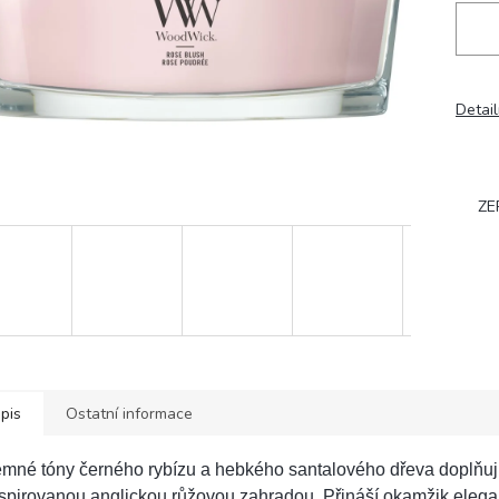
Detail
ZE
pis
Ostatní informace
mné tóny černého rybízu a hebkého santalového dřeva doplňují
spirovanou anglickou růžovou zahradou. Přináší okamžik elega