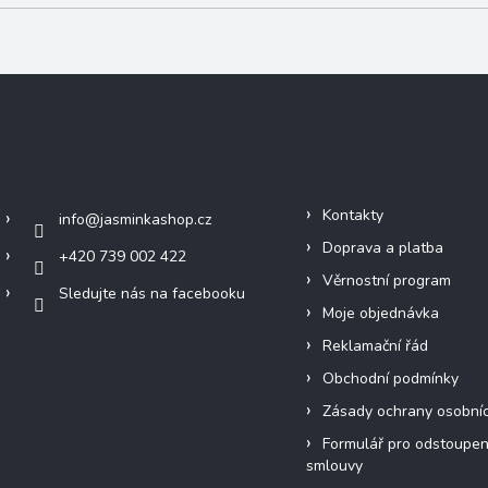
Kontakt
Informace pro vás
Kontakty
info
@
jasminkashop.cz
Doprava a platba
+420 739 002 422
Věrnostní program
Sledujte nás na facebooku
Moje objednávka
Reklamační řád
Obchodní podmínky
Zásady ochrany osobní
Formulář pro odstoupen
smlouvy