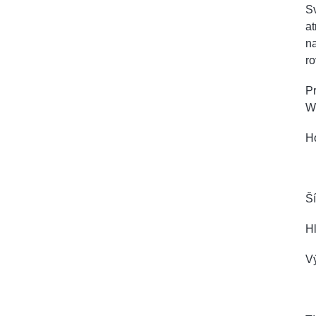
Sv
at
na
ro
Pr
W
Ho
Ší
H
V