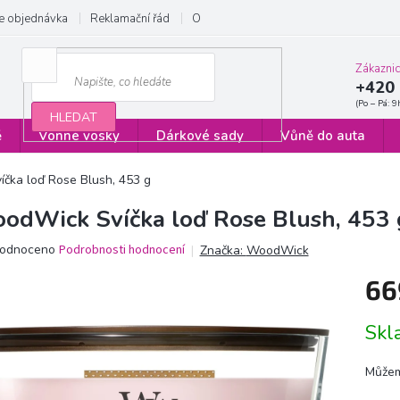
e objednávka
Reklamační řád
Obchodní podmínky
Zásady ochrany
Zákazni
+420 
HLEDAT
ě
Vonné vosky
Dárkové sady
Vůně do auta
čka loď Rose Blush, 453 g
odWick Svíčka loď Rose Blush, 453 
ěrné
odnoceno
Podrobnosti hodnocení
Značka:
WoodWick
ocení
66
ktu
Měrn
Sk
cena:
iček.
Můžem