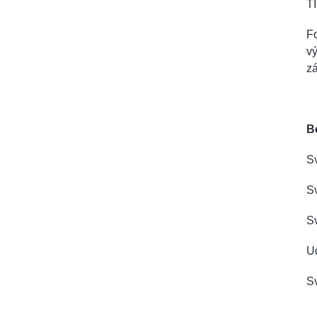
TI
Fo
vý
z
B
Sv
Sv
Sv
Ud
Sv