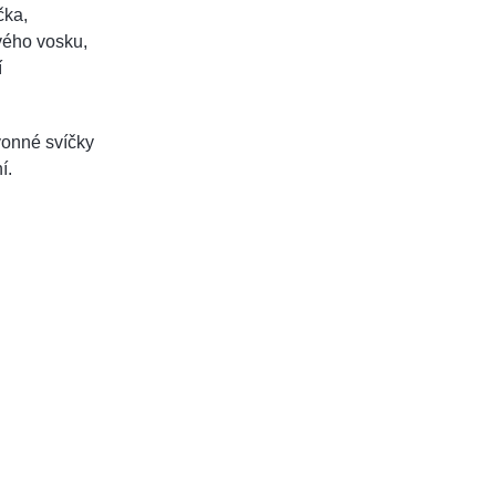
čka,
vého vosku,
í
vonné svíčky
í.