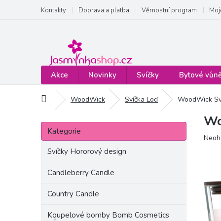
Přejít
Kontakty
Doprava a platba
Věrnostní program
Moj
na
obsah
Akce
Novinky
Svíčky
Bytové vůn
Domů
WoodWick
Svíčka Loď
WoodWick Sví
Wo
P
Přeskočit
o
Kategorie
kategorie
Prům
Neoh
s
hodn
t
Svíčky Hororový design
produ
r
je
a
Candleberry Candle
0,0
n
z
Country Candle
5
n
hvězd
í
Koupelové bomby Bomb Cosmetics
p