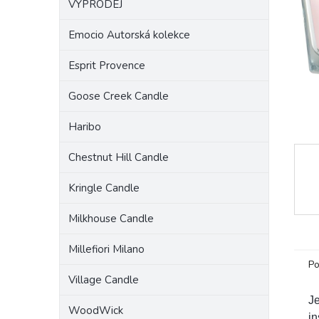
VÝPRODEJ
a
n
Emocio Autorská kolekce
e
l
Esprit Provence
Goose Creek Candle
Haribo
Chestnut Hill Candle
Kringle Candle
Milkhouse Candle
Millefiori Milano
Po
Village Candle
Je
WoodWick
in