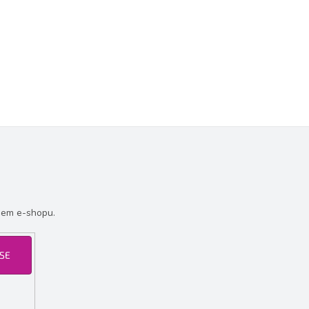
šem e-shopu.
 SE