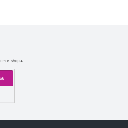
šem e-shopu.
 SE