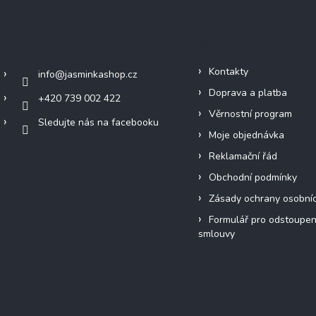
Kontakt
Informace pro vás
Kontakty
info
@
jasminkashop.cz
Doprava a platba
+420 739 002 422
Věrnostní program
Sledujte nás na facebooku
Moje objednávka
Reklamační řád
Obchodní podmínky
Zásady ochrany osobní
Formulář pro odstoupen
smlouvy
Přijímáme online platby
Instagram