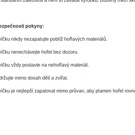
 standartní záležitost a není to závada výrobku. Bubliny mezi 
ezpečností pokyny:
íčku nikdy nezapalujte poblíž hořlavých materiálů.
íčku nenechávejte hořet bez dozoru.
íčku vždy postavte na nehořlavý materiál.
ržujte mimo dosah dětí a zvířat.
íčku je nejlepší zapalovat mimo průvan, aby plamen hořel rov