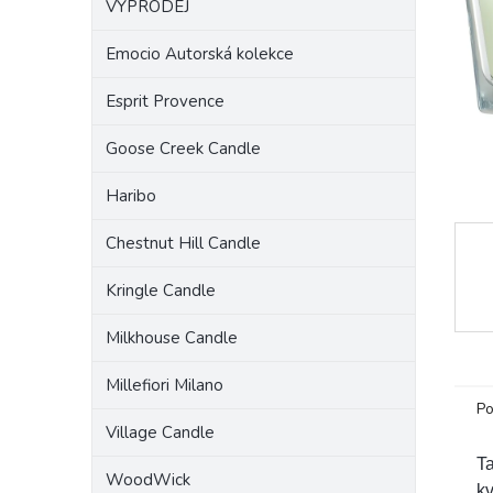
VÝPRODEJ
a
n
Emocio Autorská kolekce
e
l
Esprit Provence
Goose Creek Candle
Haribo
Chestnut Hill Candle
Kringle Candle
Milkhouse Candle
Millefiori Milano
Po
Village Candle
Ta
WoodWick
kv