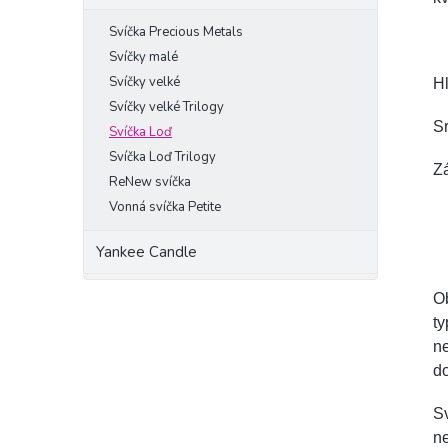
Svíčka Precious Metals
Svíčky malé
Svíčky velké
Hl
Svíčky velké Trilogy
Sr
Svíčka Loď
Svíčka Loď Trilogy
Zá
ReNew svíčka
Vonná svíčka Petite
Yankee Candle
Ob
ty
ne
do
Sv
ne