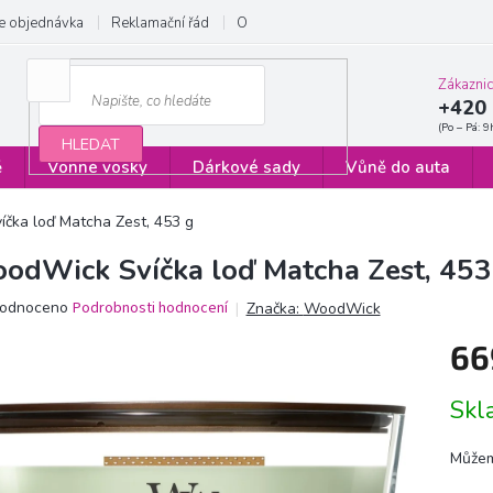
e objednávka
Reklamační řád
Obchodní podmínky
Zásady ochrany
Zákazni
+420 
HLEDAT
ě
Vonné vosky
Dárkové sady
Vůně do auta
čka loď Matcha Zest, 453 g
odWick Svíčka loď Matcha Zest, 453
ěrné
odnoceno
Podrobnosti hodnocení
Značka:
WoodWick
ocení
66
ktu
Měrn
Sk
cena:
iček.
Můžem