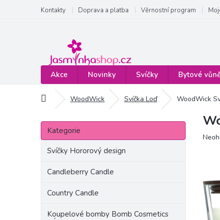
Přejít
Kontakty
Doprava a platba
Věrnostní program
Moj
na
obsah
Akce
Novinky
Svíčky
Bytové vůn
Domů
WoodWick
Svíčka Loď
WoodWick Sví
Wo
P
Přeskočit
o
Kategorie
kategorie
Prům
Neoh
s
hodn
t
Svíčky Hororový design
produ
r
je
a
Candleberry Candle
0,0
n
z
Country Candle
5
n
hvězd
í
Koupelové bomby Bomb Cosmetics
p