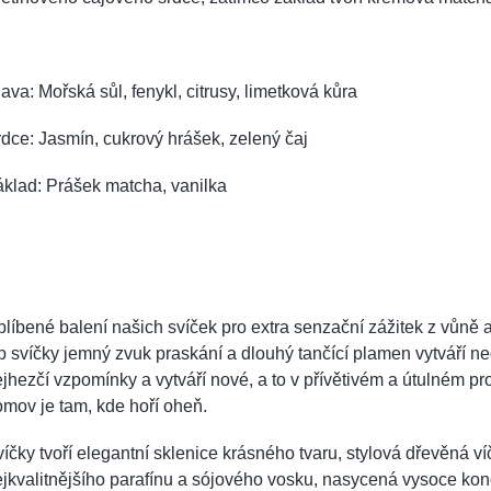
ava: Mořská sůl, fenykl, citrusy, limetková kůra
dce: Jasmín, cukrový hrášek, zelený čaj
klad: Prášek matcha, vanilka
líbené balení našich svíček pro extra senzační zážitek z vůně 
p svíčky jemný zvuk praskání a dlouhý tančící plamen vytváří 
jhezčí vzpomínky a vytváří nové, a to v přívětivém a útulném pros
mov je tam, kde hoří oheň.
íčky tvoří elegantní sklenice krásného tvaru, stylová dřevěná v
jkvalitnějšího parafínu a sójového vosku, nasycená vysoce konce