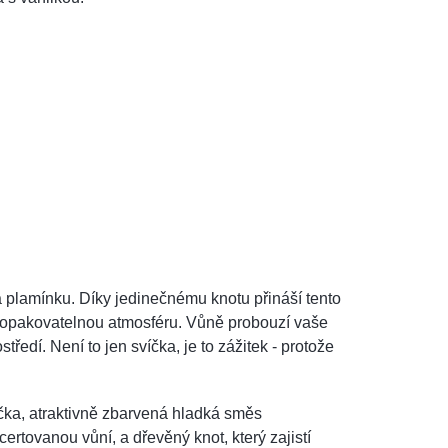
a plamínku. Díky jedinečnému knotu přináší tento
neopakovatelnou atmosféru. Vůně probouzí vaše
tředí. Není to jen svíčka, je to zážitek - protože
íčka, atraktivně zbarvená hladká směs
rtovanou vůní, a dřevěný knot, který zajistí