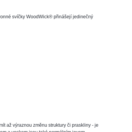
 vonné svíčky WoodWick® přinášejí jedinečný
mít až výraznou změnu struktury či praskliny - je