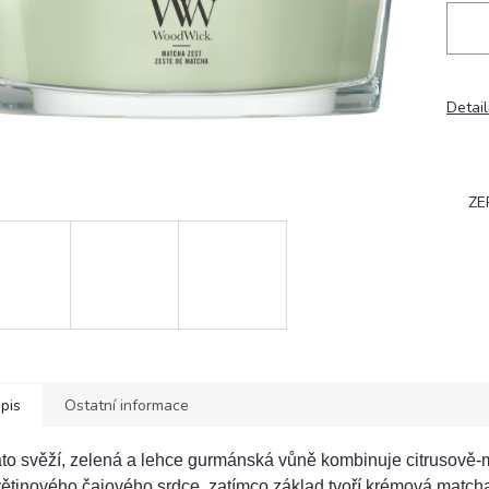
Detail
ZE
pis
Ostatní informace
to svěží, zelená a lehce gurmánská vůně kombinuje citrusově-
ětinového čajového srdce, zatímco základ tvoří krémová matcha