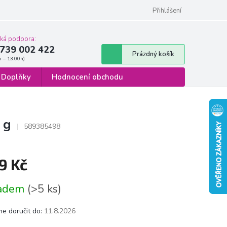
 osobních údajů
Formulář pro odstoupení od smlouvy
Přihlášení
cká podpora:
739 002 422
Nákupní
Prázdný košík
košík
Doplňky
Hodnocení obchodu
 g
589385498
9 Kč
á
ladem
(>5 ks)
e doručit do:
11.8.2026