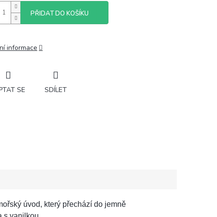
PŘIDAT DO KOŠÍKU
ní informace
PTAT SE
SDÍLET
mořský úvod, který přechází do jemně
 s vanilkou.