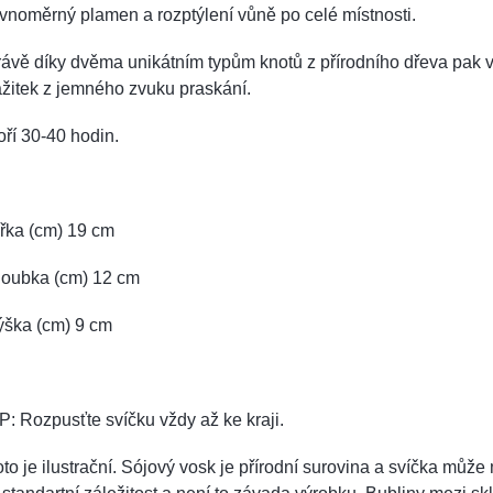
vnoměrný plamen a rozptýlení vůně po celé místnosti.
ávě díky dvěma unikátním typům knotů z přírodního dřeva pak
žitek z jemného zvuku praskání.
ří 30-40 hodin.
řka (cm) 19 cm
loubka (cm) 12 cm
ýška (cm) 9 cm
P: Rozpusťte svíčku vždy až ke kraji.
to je ilustrační. Sójový vosk je přírodní surovina a svíčka může 