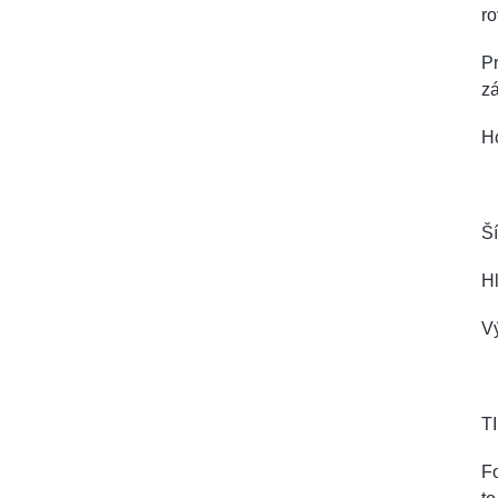
ro
Pr
zá
Ho
Ší
H
V
TI
Fo