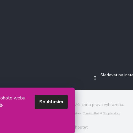
Sledovat na Ins
 tohoto webu
Souhlasím
e
.
Copyright 2026
Jasminkashop.cz
. Všechna práva vyhrazena.
Grafický návrh vytvořil a na Shoptet implementoval
Tomáš Hlad
&
Shoptetak.cz
.
Vytvořil Shoptet