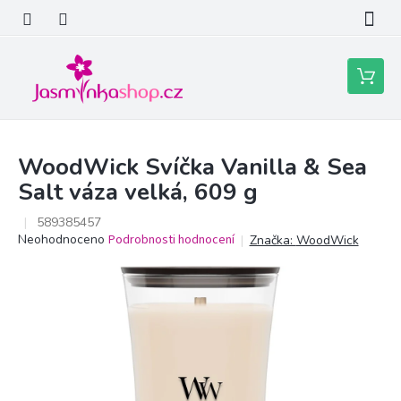
Přejít
na
obsah
Nákupní
košík
WoodWick Svíčka Vanilla & Sea
Salt váza velká, 609 g
589385457
Průměrné
Neohodnoceno
Podrobnosti hodnocení
Značka:
WoodWick
hodnocení
produktu
je
0,0
z
5
hvězdiček.