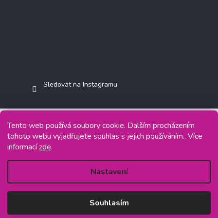
Sledovat na Instagramu
Tento web používá soubory cookie. Dalším procházením
tohoto webu vyjadřujete souhlas s jejich používáním.. Více
Copyright 2026
Jasminkashop.cz
. Všechna práva vyhrazena.
informací
zde
.
Grafický návrh vytvořil a na Shoptet implementoval
Tomáš Hlad
&
Shoptetak.cz
.
Nastavení
Vytvořil Shoptet
Souhlasím