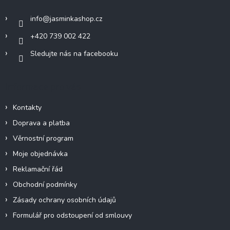
t
í
info
@
jasminkashop.cz
+420 739 002 422
Sledujte nás na facebooku
Informace pro vás
Kontakty
Doprava a platba
Věrnostní program
Moje objednávka
Reklamační řád
Obchodní podmínky
Zásady ochrany osobních údajů
Formulář pro odstoupení od smlouvy