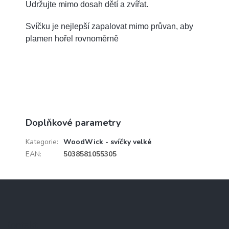
Udržujte mimo dosah dětí a zvířat.
Svíčku je nejlepší zapalovat mimo průvan, aby
plamen hořel rovnoměrně
Doplňkové parametry
Kategorie
:
WoodWick - svíčky velké
EAN
:
5038581055305
Z
á
p
a
Kontakt