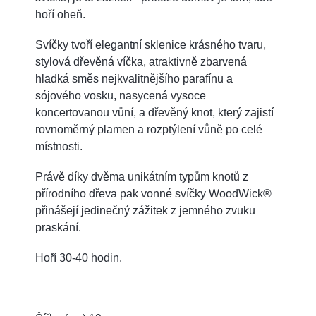
hoří oheň.
Svíčky tvoří elegantní sklenice krásného tvaru,
stylová dřevěná víčka, atraktivně zbarvená
hladká směs nejkvalitnějšího parafínu a
sójového vosku, nasycená vysoce
koncertovanou vůní, a dřevěný knot, který zajistí
rovnoměrný plamen a rozptýlení vůně po celé
místnosti.
Právě díky dvěma unikátním typům knotů z
přírodního dřeva pak vonné svíčky WoodWick®
přinášejí jedinečný zážitek z jemného zvuku
praskání.
Hoří 30-40 hodin.