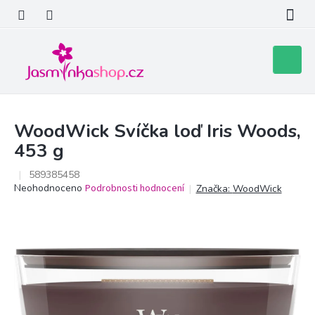
Přejít
na
obsah
Nákupní
košík
WoodWick Svíčka loď Iris Woods,
453 g
589385458
Průměrné
Neohodnoceno
Podrobnosti hodnocení
Značka:
WoodWick
hodnocení
produktu
je
0,0
z
5
hvězdiček.