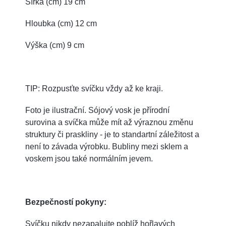
Šířka (cm) 19 cm
Hloubka (cm) 12 cm
Výška (cm) 9 cm
TIP: Rozpusťte svíčku vždy až ke kraji.
Foto je ilustrační. Sójový vosk je přírodní
surovina a svíčka může mít až výraznou změnu
struktury či praskliny - je to standartní záležitost a
není to závada výrobku. Bubliny mezi sklem a
voskem jsou také normálním jevem.
Bezpečností pokyny:
Svíčku nikdy nezapalujte poblíž hořlavých