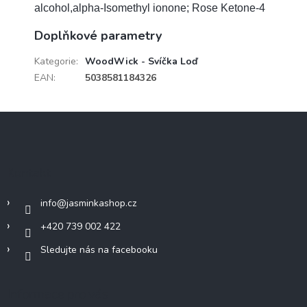
alcohol,alpha-Isomethyl ionone; Rose Ketone-4
Doplňkové parametry
Kategorie
:
WoodWick - Svíčka Loď
EAN
:
5038581184326
Z
á
p
a
Kontakt
t
í
info
@
jasminkashop.cz
+420 739 002 422
Sledujte nás na facebooku
Informace pro vás