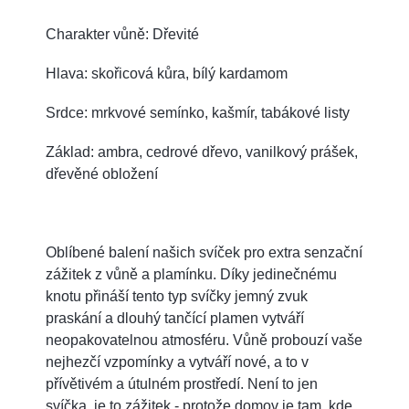
Charakter vůně: Dřevité
Hlava: skořicová kůra, bílý kardamom
Srdce: mrkvové semínko, kašmír, tabákové listy
Základ: ambra, cedrové dřevo, vanilkový prášek,
dřevěné obložení
Oblíbené balení našich svíček pro extra senzační
zážitek z vůně a plamínku. Díky jedinečnému
knotu přináší tento typ svíčky jemný zvuk
praskání a dlouhý tančící plamen vytváří
neopakovatelnou atmosféru. Vůně probouzí vaše
nejhezčí vzpomínky a vytváří nové, a to v
přívětivém a útulném prostředí. Není to jen
svíčka, je to zážitek - protože domov je tam, kde