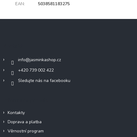
EAN
:
5038581183275
Z
á
p
a
Kontakt
t
í
info
@
jasminkashop.cz
+420 739 002 422
Sledujte nás na facebooku
Informace pro vás
Kontakty
Doprava a platba
Věrnostní program