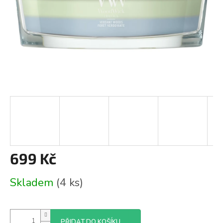
699 Kč
Měrná
Skladem
(4 ks)
cena:
PŘIDAT DO KOŠÍKU