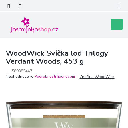
Přejít
na
obsah
Nákupní
košík
WoodWick Svíčka loď Trilogy
Verdant Woods, 453 g
589385447
Průměrné
Neohodnoceno
Podrobnosti hodnocení
Značka:
WoodWick
hodnocení
produktu
je
0,0
z
5
hvězdiček.