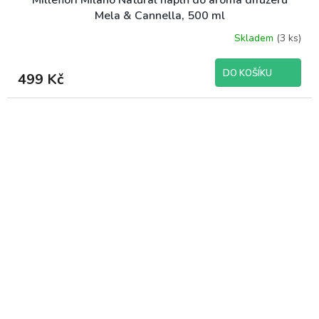
Millefiori Milano Natural náplň do aroma difuzéru
Mela & Cannella, 500 ml
Skladem
(3 ks)
DO KOŠÍKU
499 Kč