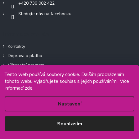
k
+420 739 002 422
y
Sledujte nás na facebooku
v
ý
p
i
Informace pro vás
s
u
Kontakty
Doprava a platba
Věrnostní program
Tento web používá soubory cookie. Dalším procházením
Moje objednávka
tohoto webu vyjadřujete souhlas s jejich používáním.. Více
Reklamační řád
informací
zde
.
Obchodní podmínky
Zásady ochrany osobních údajů
Nastavení
Formulář pro odstoupení od smlouvy
Souhlasím
Facebook