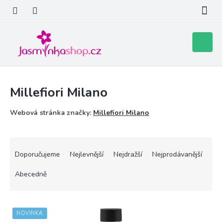
Přejít
na
obsah
Nákupní
košík
Millefiori Milano
Webová stránka značky:
Millefiori Milano
Ř
a
Doporučujeme
Nejlevnější
Nejdražší
Nejprodávanější
z
e
Abecedně
n
í
V
p
NOVINKA
ý
r