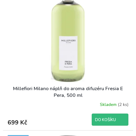
p
o
i
d
s
u
p
k
r
t
o
ů
d
u
k
t
ů
Millefiori Milano náplň do aroma difuzéru Fresia E
Pera, 500 ml
Skladem
(2 ks)
DO KOŠÍKU
699 Kč