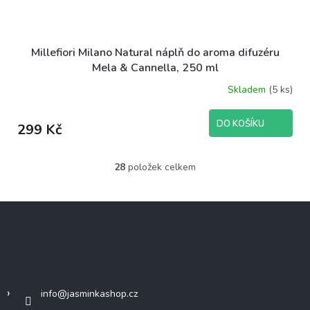
Millefiori Milano Natural náplň do aroma difuzéru
Mela & Cannella, 250 ml
Skladem
(5 ks)
DO KOŠÍKU
299 Kč
28
položek celkem
O
v
l
Z
á
á
d
p
a
c
a
Kontakt
í
t
p
í
r
info
@
jasminkashop.cz
v