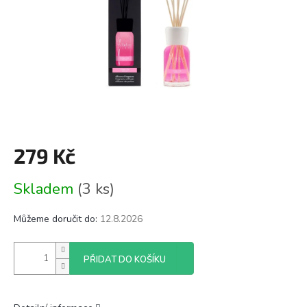
279 Kč
Měrná
Skladem
(3 ks)
cena:
Můžeme doručit do:
12.8.2026
PŘIDAT DO KOŠÍKU