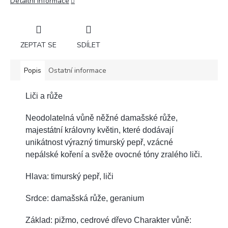
Detailní informace
ZEPTAT SE
SDÍLET
Popis
Ostatní informace
Liči a růže
Neodolatelná vůně něžné damašské růže,
majestátní královny květin, které dodávají
unikátnost výrazný timurský pepř, vzácné
nepálské koření a svěže ovocné tóny zralého liči.
Hlava: timurský pepř, liči
Srdce: damašská růže, geranium
Základ: pižmo, cedrové dřevo Charakter vůně: