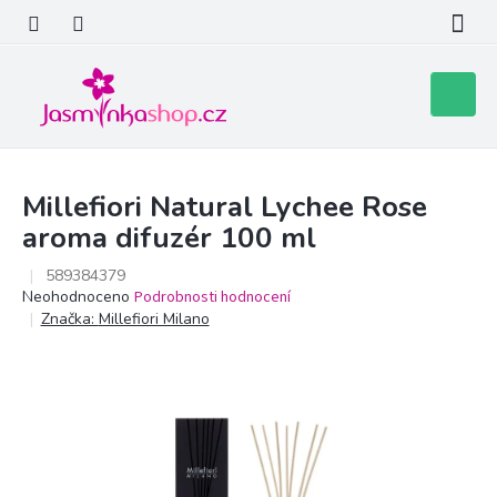
Přejít
na
obsah
Nákupní
košík
Millefiori Natural Lychee Rose
aroma difuzér 100 ml
589384379
Průměrné
Neohodnoceno
Podrobnosti hodnocení
hodnocení
Značka:
Millefiori Milano
produktu
je
0,0
z
5
hvězdiček.