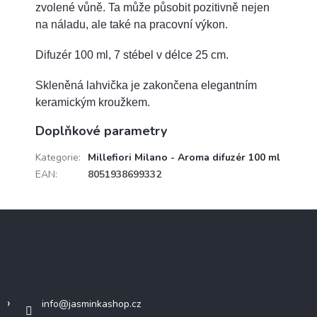
zvolené vůně. Ta může působit pozitivně nejen
na náladu, ale také na pracovní výkon.
Difuzér 100 ml, 7 stébel v délce 25 cm.
Skleněná lahvička je zakončena elegantním
keramickým kroužkem.
Doplňkové parametry
Kategorie
:
Millefiori Milano - Aroma difuzér 100 ml
EAN
:
8051938699332
Z
á
p
a
Kontakt
t
í
info
@
jasminkashop.cz