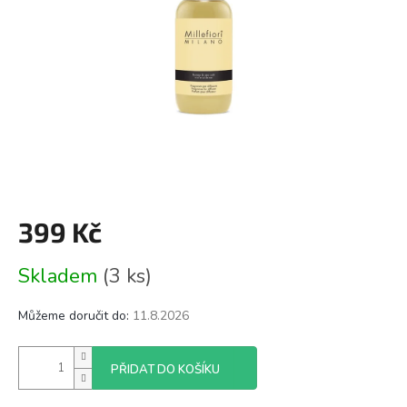
399 Kč
Měrná
Skladem
(3 ks)
cena:
Můžeme doručit do:
11.8.2026
PŘIDAT DO KOŠÍKU