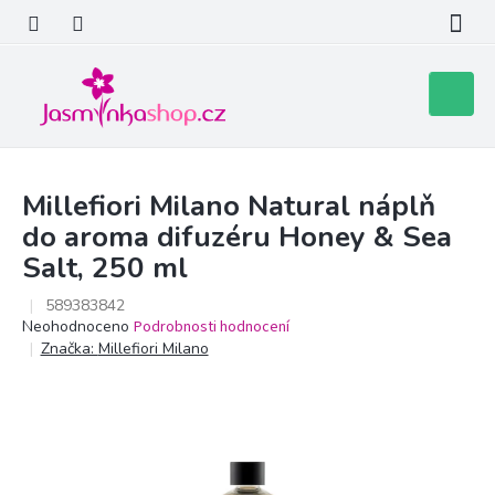
Přejít
na
obsah
Nákupní
košík
Millefiori Milano Natural náplň
do aroma difuzéru Honey & Sea
Salt, 250 ml
589383842
Průměrné
Neohodnoceno
Podrobnosti hodnocení
hodnocení
Značka:
Millefiori Milano
produktu
je
0,0
z
5
hvězdiček.