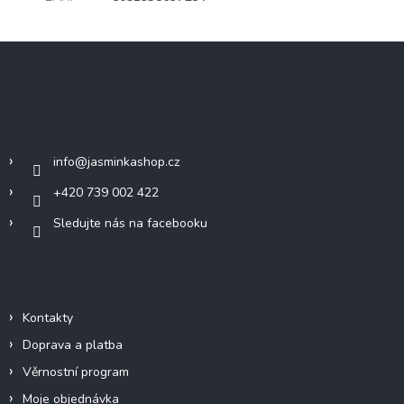
Z
á
p
a
Kontakt
t
í
info
@
jasminkashop.cz
+420 739 002 422
Sledujte nás na facebooku
Informace pro vás
Kontakty
Doprava a platba
Věrnostní program
Moje objednávka