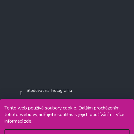
Sledovat na Instagramu
Tento web používá soubory cookie. Dalším procházením
tohoto webu vyjadřujete souhlas s jejich používáním.. Více
informací
zde
.
Copyright 2026
Jasminkashop.cz
. Všechna práva vyhrazena.