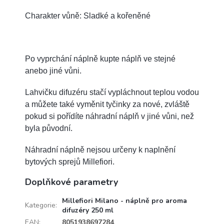
Charakter vůně: Sladké a kořeněné
Po vyprchání náplně kupte náplň ve stejné
anebo jiné vůni.
Lahvičku difuzéru stačí vypláchnout teplou vodou
a můžete také vyměnit tyčinky za nové, zvláště
pokud si pořídíte náhradní náplň v jiné vůni, než
byla původní.
Náhradní náplně nejsou určeny k naplnění
bytových sprejů Millefiori.
Doplňkové parametry
Millefiori Milano - náplně pro aroma
Kategorie
:
difuzéry 250 ml
EAN
:
8051938697284