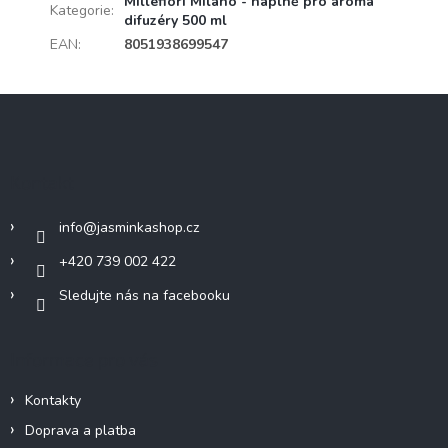
Millefiori Milano - náplně pro aroma
Kategorie
:
difuzéry 500 ml
EAN
:
8051938699547
Z
á
p
a
Kontakt
t
í
info
@
jasminkashop.cz
+420 739 002 422
Sledujte nás na facebooku
Informace pro vás
Kontakty
Doprava a platba