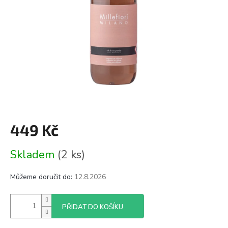
449 Kč
Měrná
Skladem
(2 ks)
cena:
Můžeme doručit do:
12.8.2026
PŘIDAT DO KOŠÍKU