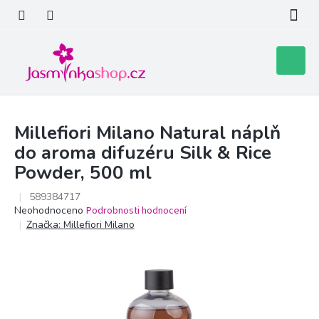
Přejít
na
obsah
Nákupní
košík
Millefiori Milano Natural náplň
do aroma difuzéru Silk & Rice
Powder, 500 ml
589384717
Průměrné
Neohodnoceno
Podrobnosti hodnocení
hodnocení
Značka:
Millefiori Milano
produktu
je
0,0
z
5
hvězdiček.