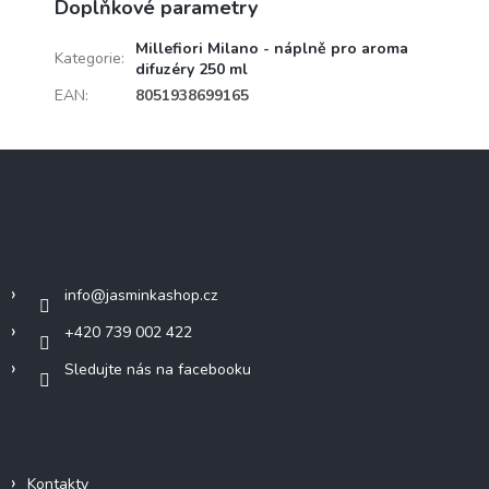
Doplňkové parametry
Millefiori Milano - náplně pro aroma
Kategorie
:
difuzéry 250 ml
EAN
:
8051938699165
Z
á
p
a
Kontakt
t
í
info
@
jasminkashop.cz
+420 739 002 422
Sledujte nás na facebooku
Informace pro vás
Kontakty