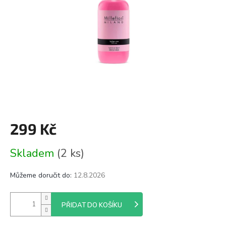
299 Kč
Měrná
Skladem
(2 ks)
cena:
Můžeme doručit do:
12.8.2026
PŘIDAT DO KOŠÍKU