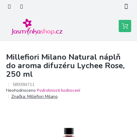
Přejít
na
obsah
Nákupní
košík
Millefiori Milano Natural náplň
do aroma difuzéru Lychee Rose,
250 ml
589384711
Průměrné
Neohodnoceno
Podrobnosti hodnocení
hodnocení
Značka:
Millefiori Milano
produktu
je
0,0
z
5
hvězdiček.