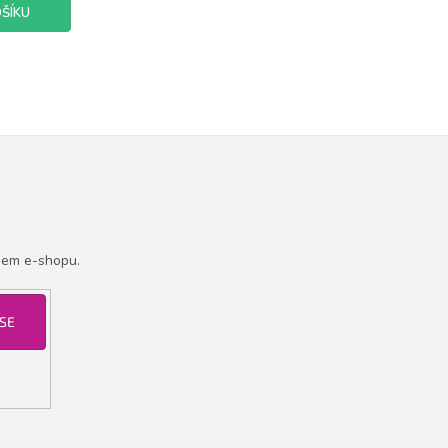
ŠÍKU
šem e-shopu.
 SE