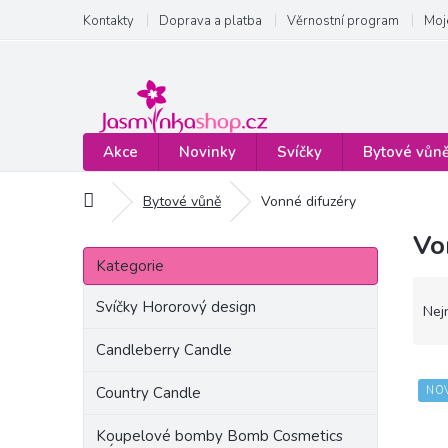
Přejít
Kontakty
Doprava a platba
Věrnostní program
Moj
na
obsah
Akce
Novinky
Svíčky
Bytové vůn
Domů
Bytové vůně
Vonné difuzéry
Vo
P
Přeskočit
o
Kategorie
kategorie
s
Ř
t
Svíčky Hororový design
a
Nej
r
z
a
Candleberry Candle
e
n
V
n
Country Candle
NO
n
ý
í
í
p
p
Koupelové bomby Bomb Cosmetics
p
i
r