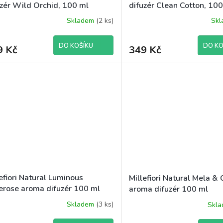
uzér Wild Orchid, 100 ml
difuzér Clean Cotton, 10
Skladem
(2 ks)
Sk
DO KOŠÍKU
DO KO
9 Kč
349 Kč
efiori Natural Luminous
Millefiori Natural Mela &
erose aroma difuzér 100 ml
aroma difuzér 100 ml
Skladem
(3 ks)
Skl
ěrné
ocení