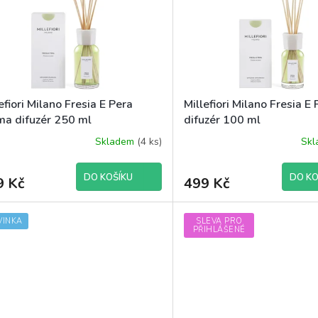
efiori Milano Fresia E Pera
Millefiori Milano Fresia E
ma difuzér 250 ml
difuzér 100 ml
Skladem
(4 ks)
Sk
DO KOŠÍKU
DO KO
9 Kč
499 Kč
VINKA
SLEVA PRO
PŘIHLÁŠENÉ