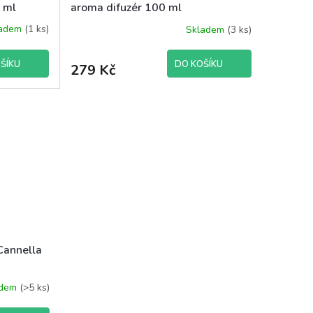
0 ml
aroma difuzér 100 ml
ladem
(1 ks)
Skladem
(3 ks)
ŠÍKU
DO KOŠÍKU
279 Kč
 Cannella
adem
(>5 ks)