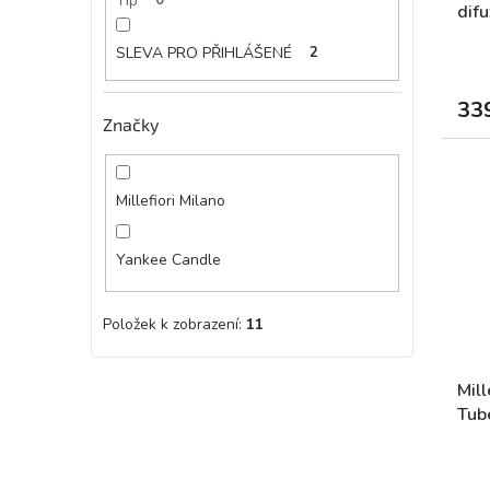
Tip
dif
SLEVA PRO PŘIHLÁŠENÉ
2
33
Značky
Millefiori Milano
Yankee Candle
Položek k zobrazení:
11
Mill
Tub
Prům
hodn