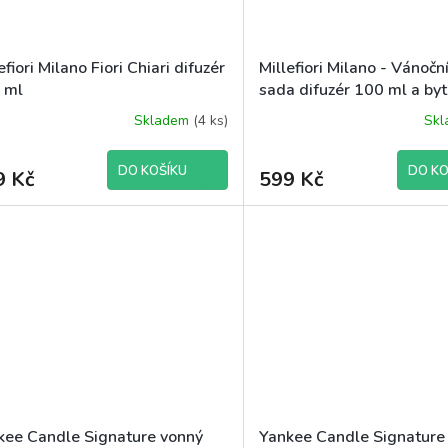
efiori Milano Fiori Chiari difuzér
Millefiori Milano - Vánočn
 ml
sada difuzér 100 ml a byt
150 ml Panettone Classi
Skladem
(4 ks)
Sk
DO KOŠÍKU
DO KO
9 Kč
599 Kč
kee Candle Signature vonný
Yankee Candle Signature