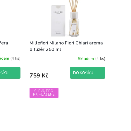
 Pera
Millefiori Milano Fiori Chiari aroma
difuzér 250 ml
ladem
(4 ks)
Skladem
(4 ks)
ŠÍKU
DO KOŠÍKU
759 Kč
SLEVA PRO
PŘIHLÁŠENÉ