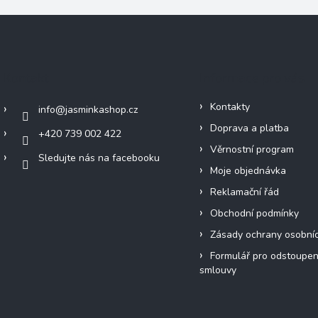
Kontakt
Informace pro vás
Kontakty
info
@
jasminkashop.cz
Doprava a platba
+420 739 002 422
Věrnostní program
Sledujte nás na facebooku
Moje objednávka
Reklamační řád
Obchodní podmínky
Zásady ochrany osobní
Formulář pro odstoupen
smlouvy