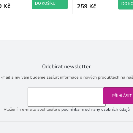
uktu
DO KOŠÍKU
DO KO
9 Kč
259 Kč
O
v
diček.
l
á
d
a
c
í
Odebírat newsletter
p
r
 e-mail a my vám budeme zasílat informace o nových produktech na na
v
k
y
v
PŘIHLÁSIT
ý
p
Vložením e-mailu souhlasíte s
podmínkami ochrany osobních údajů
i
s
u