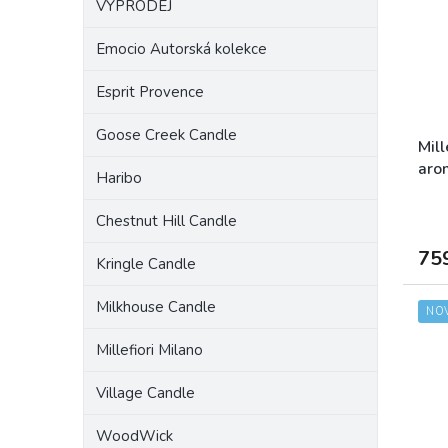
VÝPRODEJ
a
s
o
n
p
d
Emocio Autorská kolekce
e
r
u
l
o
k
Esprit Provence
d
t
u
ů
Goose Creek Candle
k
Mill
t
aro
Haribo
ů
Chestnut Hill Candle
75
Kringle Candle
Milkhouse Candle
NO
Millefiori Milano
Village Candle
WoodWick