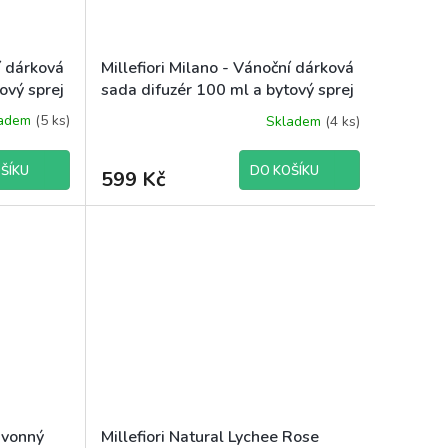
í dárková
Millefiori Milano - Vánoční dárková
ový sprej
sada difuzér 100 ml a bytový sprej
co
150 ml Dolce Vaniglia
ladem
(5 ks)
Skladem
(4 ks)
ŠÍKU
DO KOŠÍKU
599 Kč
 vonný
Millefiori Natural Lychee Rose