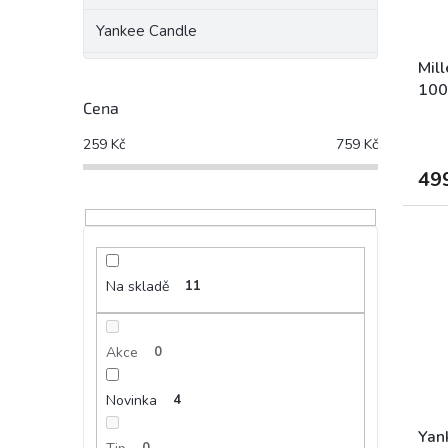
Yankee Candle
Mill
100
Cena
259
Kč
759
Kč
49
Na skladě
11
Akce
0
Novinka
4
Yan
0