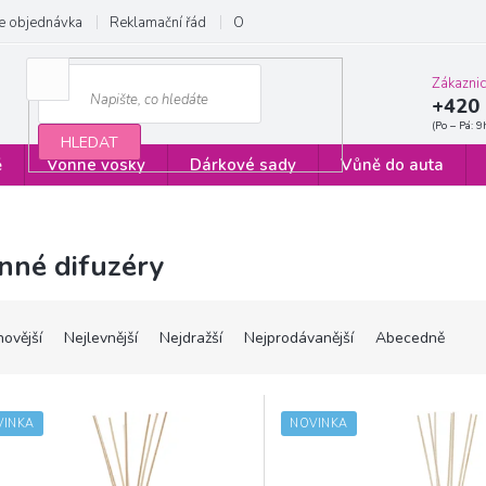
e objednávka
Reklamační řád
Obchodní podmínky
Zásady ochrany
Zákazni
+420 
HLEDAT
ě
Vonné vosky
Dárkové sady
Vůně do auta
nné difuzéry
novější
Nejlevnější
Nejdražší
Nejprodávanější
Abecedně
VINKA
NOVINKA