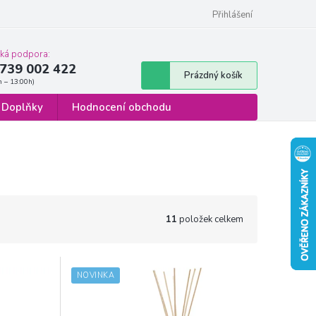
 osobních údajů
Formulář pro odstoupení od smlouvy
Přihlášení
cká podpora:
739 002 422
Nákupní
Prázdný košík
košík
Doplňky
Hodnocení obchodu
11
položek celkem
NOVINKA