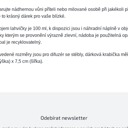
rujte nádhernou vůni příteli nebo milované osobě při jakékoli pří
 to krásný dárek pro vaše blízké.
jem lahvičky je 100 ml, k dispozici jsou i náhradní náplně v ob
ky kterým se provonění výrazně zlevní, nádoba je použitelná o
al je recyklovatelný.
edené rozměry jsou pro difuzér se stébly, dárková krabička mě
ýška) x 7,5 cm (šířka).
Odebírat newsletter