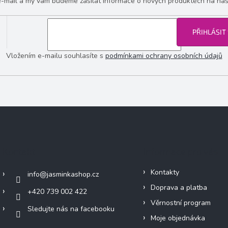
 e-mail a my vám budeme zasílat informace o nových produktech na na
PŘIHLÁSIT
Vložením e-mailu souhlasíte s
podmínkami ochrany osobních údajů
Kontakt
Informace pro vás
Kontakty
info
@
jasminkashop.cz
Doprava a platba
+420 739 002 422
Věrnostní program
Sledujte nás na facebooku
Moje objednávka