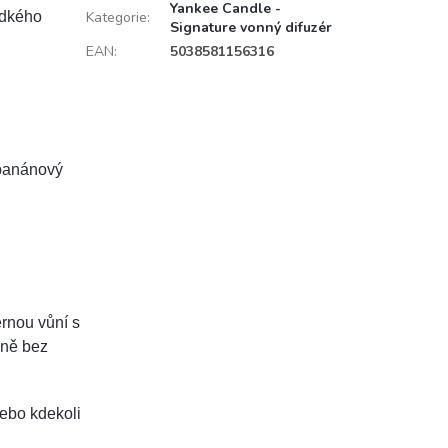
Yankee Candle -
adkého
Kategorie
:
Signature vonný difuzér
EAN
:
5038581156316
 banánový
ernou vůní s
čně bez
nebo kdekoli