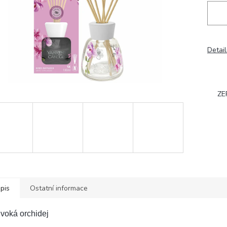
Detail
ZE
pis
Ostatní informace
voká orchidej