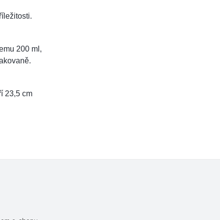
ležitosti.
jemu 200 ml,
pakovaně.
ří 23,5 cm