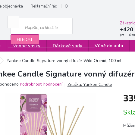
e objednávka
Reklamační řád
Obchodní podmínky
Zásady ochrany
Zákazni
+420 
HLEDAT
ě
Vonné vosky
Dárkové sady
Vůně do auta
Yankee Candle Signature vonný difuzér Wild Orchid, 100 ml
nkee Candle Signature vonný difuzér
ěrné
odnoceno
Podrobnosti hodnocení
Značka:
Yankee Candle
ocení
33
ktu
Měrn
Sk
cena:
iček.
Můžem