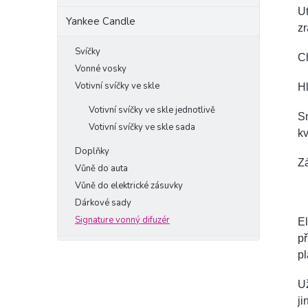
Ut
Yankee Candle
zr
Svíčky
C
Vonné vosky
Votivní svíčky ve skle
Hl
Votivní svíčky ve skle jednotlivě
Sr
Votivní svíčky ve skle sada
kv
Doplňky
Zá
Vůně do auta
Vůně do elektrické zásuvky
Dárkové sady
Signature vonný difuzér
El
př
pl
Už
ji