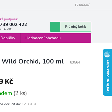
 osobních údajů
Formulář pro odstoupení od smlouvy
Přihlášení
cká podpora:
739 002 422
Nákupní
Prázdný košík
košík
Doplňky
Hodnocení obchodu
 Wild Orchid, 100 ml
83564
9 Kč
á
ladem
(2 ks)
e doručit do:
12.8.2026