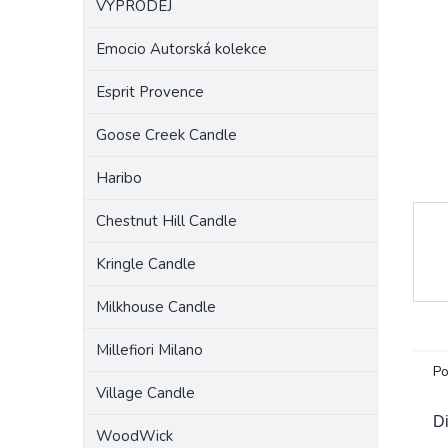
VÝPRODEJ
a
n
Emocio Autorská kolekce
e
l
Esprit Provence
Goose Creek Candle
Haribo
Chestnut Hill Candle
Kringle Candle
Milkhouse Candle
Millefiori Milano
Po
Village Candle
Di
WoodWick