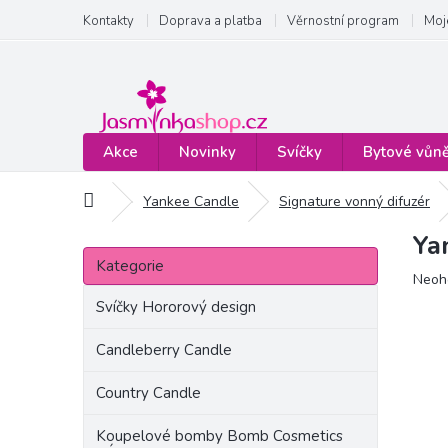
Přejít
Kontakty
Doprava a platba
Věrnostní program
Moj
na
obsah
Akce
Novinky
Svíčky
Bytové vůn
Domů
Yankee Candle
Signature vonný difuzér
Ya
P
Přeskočit
o
Kategorie
kategorie
Prům
Neoh
s
hodn
t
Svíčky Hororový design
produ
r
je
a
Candleberry Candle
0,0
n
z
Country Candle
5
n
hvězd
í
Koupelové bomby Bomb Cosmetics
p