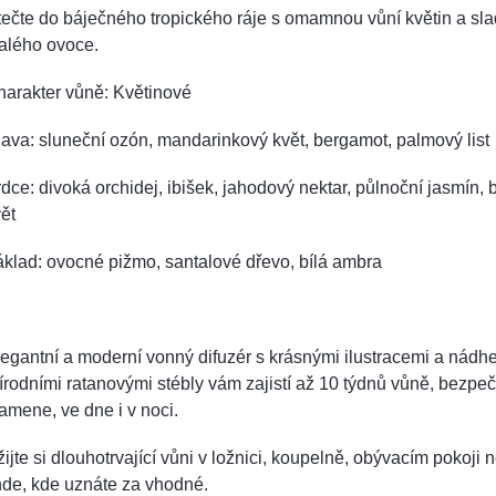
ečte do báječného tropického ráje s omamnou vůní květin a sl
alého ovoce.
harakter vůně: Květinové
ava: sluneční ozón, mandarinkový květ, bergamot, palmový list
dce: divoká orchidej, ibišek, jahodový nektar, půlnoční jasmín,
ět
klad: ovocné pižmo, santalové dřevo, bílá ambra
egantní a moderní vonný difuzér s krásnými ilustracemi a nádh
írodními ratanovými stébly vám zajistí až 10 týdnů vůně, bezpe
amene, ve dne i v noci.
ijte si dlouhotrvající vůni v ložnici, koupelně, obývacím pokoji 
nde, kde uznáte za vhodné.