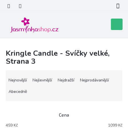
Přejít
na
obsah
Nákupní
košík
Kringle Candle - Svíčky velké
,
Strana 3
Ř
a
Nejnovější
Nejlevnější
Nejdražší
Nejprodávanější
z
e
Abecedně
n
í
p
Cena
r
o
459
Kč
1099
Kč