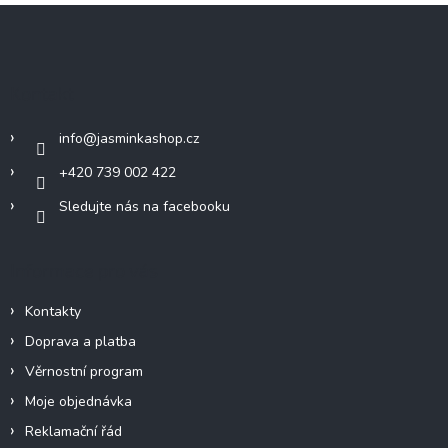
v
d
Z
á
a
á
n
c
í
p
í
p
a
Kontakt
r
t
v
í
k
info
@
jasminkashop.cz
y
+420 739 002 422
v
ý
Sledujte nás na facebooku
p
i
s
u
Informace pro vás
Kontakty
Doprava a platba
Věrnostní program
Moje objednávka
Reklamační řád