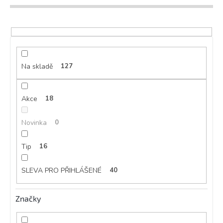
d
u
k
t
ů
Na skladě
127
Akce
18
Novinka
0
Tip
16
SLEVA PRO PŘIHLÁŠENÉ
40
Značky