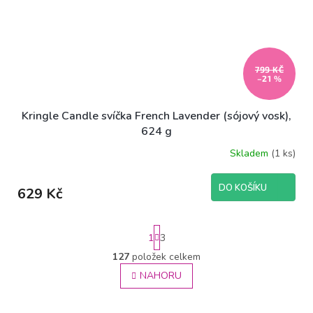
799 KČ
–21 %
Kringle Candle svíčka French Lavender (sójový vosk),
624 g
Skladem
(1 ks)
DO KOŠÍKU
629 Kč
S
1
3
t
r
127
položek celkem
O
á
v
NAHORU
n
l
k
á
o