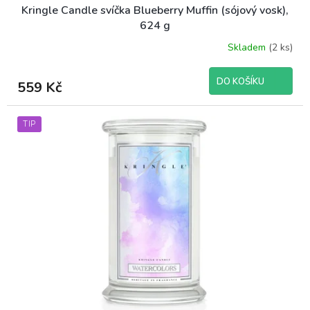
Kringle Candle svíčka Blueberry Muffin (sójový vosk),
624 g
Skladem
(2 ks)
Průměrné
hodnocení
produktu
DO KOŠÍKU
559 Kč
je
4,0
z
TIP
5
hvězdiček.