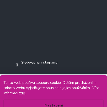
Sledovat na Instagramu
Tento web používá soubory cookie. Dalším procházením
tohoto webu vyjadřujete souhlas s jejich používáním.. Více
Copyright 2026
Jasminkashop.cz
. Všechna práva vyhrazena.
informací
zde
.
Grafický návrh vytvořil a na Shoptet implementoval
Tomáš Hlad
&
Shoptetak.cz
.
Nastavení