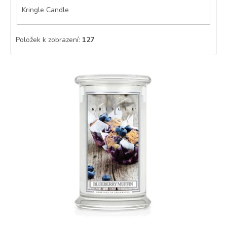
Kringle Candle
Položek k zobrazení:
127
V
ý
p
i
s
p
r
o
d
u
k
t
ů