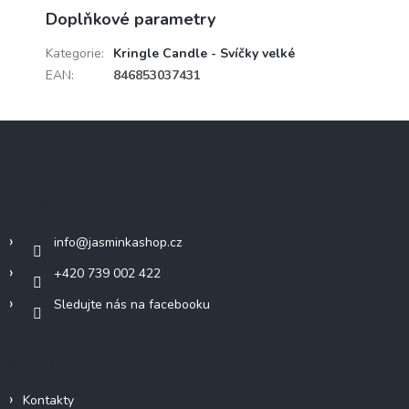
Doplňkové parametry
Kategorie
:
Kringle Candle - Svíčky velké
EAN
:
846853037431
Z
á
p
a
Kontakt
t
í
info
@
jasminkashop.cz
+420 739 002 422
Sledujte nás na facebooku
Informace pro vás
Kontakty