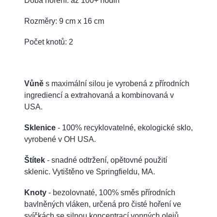
Doba hoření: až 100+ hodin
Rozměry: 9 cm x 16 cm
Počet knotů: 2
Vůně
s maximální silou je vyrobená z přírodních
ingrediencí a extrahovaná a kombinovaná v
USA.
Sklenice
- 100% recyklovatelné, ekologické sklo,
vyrobené v OH USA.
Štítek
- snadné odtržení, opětovné použití
sklenic. Vytištěno ve Springfieldu, MA.
Knoty
- bezolovnaté, 100% směs přírodních
bavlněných vláken, určená pro čisté hoření ve
svíčkách se silnou koncentrací vonných olejů.