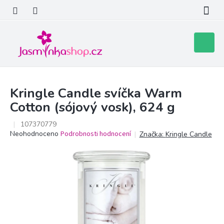
Přejít
na
obsah
Nákupní
košík
Kringle Candle svíčka Warm
Cotton (sójový vosk), 624 g
107370779
Průměrné
Neohodnoceno
Podrobnosti hodnocení
Značka:
Kringle Candle
hodnocení
produktu
je
0,0
z
5
hvězdiček.