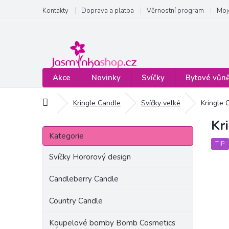
Přejít
Kontakty
Doprava a platba
Věrnostní program
Moj
na
obsah
Akce
Novinky
Svíčky
Bytové vůn
Domů
Kringle Candle
Svíčky velké
Kringle 
Kr
P
Přeskočit
o
Kategorie
kategorie
s
TIP
t
Svíčky Hororový design
r
a
Candleberry Candle
n
Country Candle
n
í
Koupelové bomby Bomb Cosmetics
p