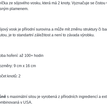
íčka ze sójového vosku, která má 2 knoty. Vyznačuje se čistou 
asným plamenem.
jový vosk je přírodní surovina a může mít změnu struktury či bar
utou, je to standartní záležitost a není to závada výrobku.
oba hoření: až 100+ hodin
ozměry: 9 cm x 16 cm
čet knotů: 2
ůně
s maximální silou je vyrobená z přírodních ingrediencí a e
ombinovaná v USA.