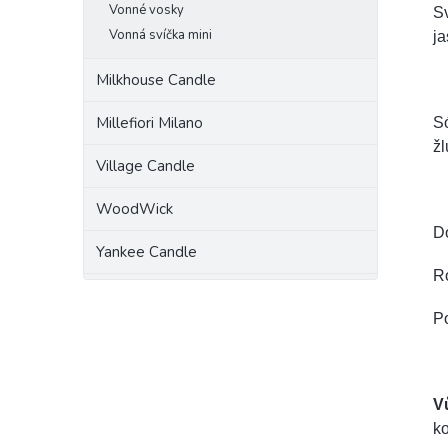
Vonné vosky
Sv
Vonná svíčka mini
j
Milkhouse Candle
Millefiori Milano
Só
žl
Village Candle
WoodWick
D
Yankee Candle
R
Po
V
k