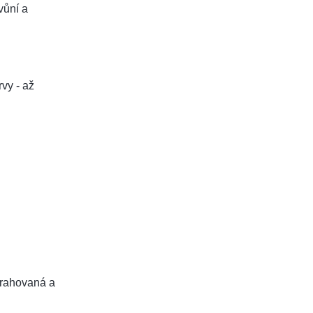
vůní a
vy - až
xtrahovaná a