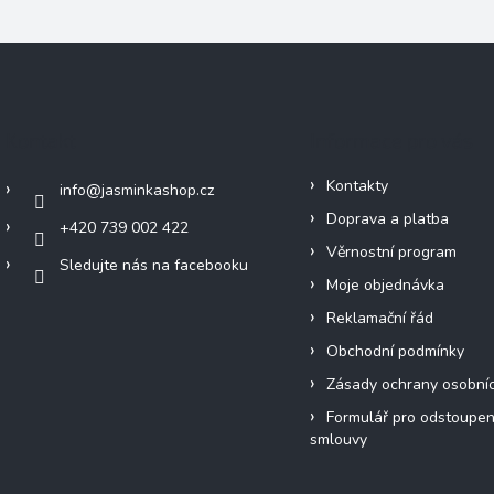
Kontakt
Informace pro vás
Kontakty
info
@
jasminkashop.cz
Doprava a platba
+420 739 002 422
Věrnostní program
Sledujte nás na facebooku
Moje objednávka
Reklamační řád
Obchodní podmínky
Zásady ochrany osobní
Formulář pro odstoupen
smlouvy