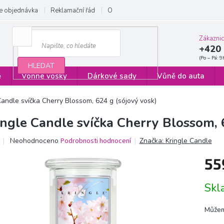
e objednávka
Reklamační řád
Obchodní podmínky
Zásady ochrany
Zákazni
+420 
HLEDAT
ě
Vonné vosky
Dárkové sady
Vůně do auta
Candle svíčka Cherry Blossom, 624 g (sójový vosk)
ingle Candle svíčka Cherry Blossom, 
Průměrné
Neohodnoceno
Podrobnosti hodnocení
Značka:
Kringle Candle
hodnocení
produktu
55
je
0,0
Měrn
Sk
z
cena:
5
hvězdiček.
Můžem