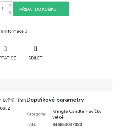
PŘIDAT DO KOŠÍKU
ní informace
PTAT SE
SDÍLET
Doplňkové parametry
 květů. Tato
ost z
Kringle Candle - Svíčky
Kategorie
:
velké
EAN
:
846853037080