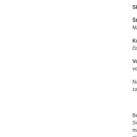
S
Št
M
K
či
V
vo
Na
z
Be
Sv
ma