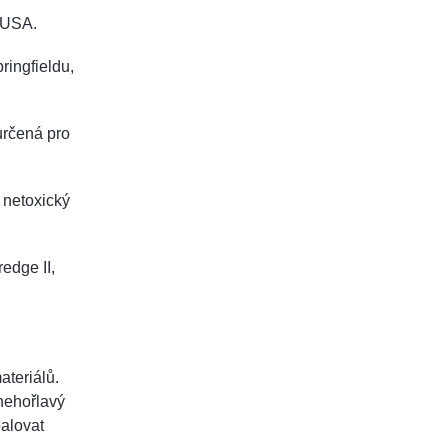
 USA.
ringfieldu,
určená pro
a netoxický
redge II,
ateriálů.
nehořlavý
palovat