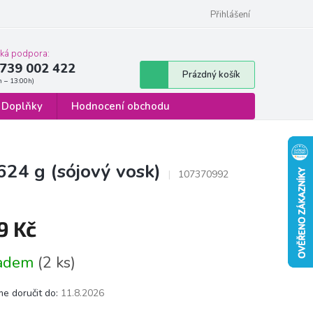
 osobních údajů
Formulář pro odstoupení od smlouvy
Přihlášení
cká podpora:
739 002 422
Nákupní
Prázdný košík
košík
Doplňky
Hodnocení obchodu
624 g (sójový vosk)
107370992
9 Kč
á
ladem
(2 ks)
e doručit do:
11.8.2026