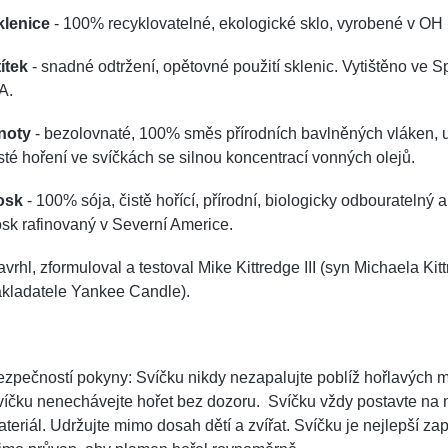
klenice
- 100% recyklovatelné, ekologické sklo, vyrobené v OH
ítek
- snadné odtržení, opětovné použití sklenic. Vytištěno ve Sp
A.
noty
- bezolovnaté, 100% směs přírodních bavlněných vláken, 
sté hoření ve svíčkách se silnou koncentrací vonných olejů.
osk
- 100% sója, čistě hořící, přírodní, biologicky odbouratelný 
sk rafinovaný v Severní Americe.
vrhl, zformuloval a testoval Mike Kittredge III (syn Michaela Kitt
akladatele Yankee Candle).
zpečností pokyny: Svíčku nikdy nezapalujte poblíž hořlavých m
íčku nenechávejte hořet bez dozoru. Svíčku vždy postavte na 
teriál. Udržujte mimo dosah dětí a zvířat. Svíčku je nejlepší za