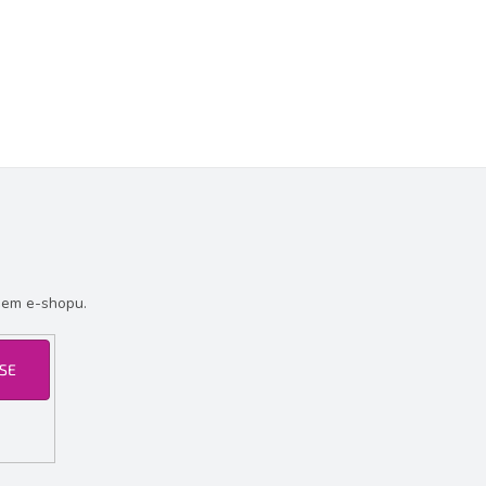
šem e-shopu.
 SE