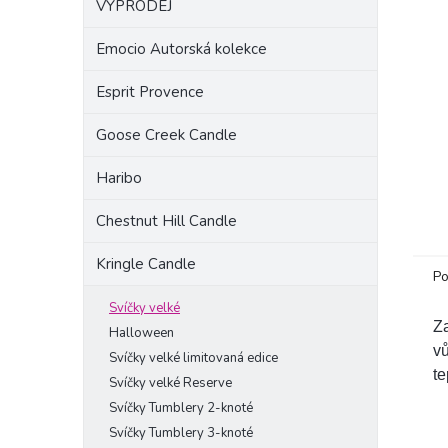
VÝPRODEJ
a
n
Emocio Autorská kolekce
e
l
Esprit Provence
Goose Creek Candle
Haribo
Chestnut Hill Candle
Kringle Candle
Po
Svíčky velké
Za
Halloween
vů
Svíčky velké limitovaná edice
te
Svíčky velké Reserve
Svíčky Tumblery 2-knoté
Svíčky Tumblery 3-knoté